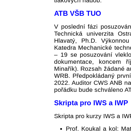
tlakových nádob.
ATB VŠB TUO
V poslední fázi posuzová
Technická univerzita Ost
Hlavatý, Ph.D. Výkonnou
Katedra Mechanické techno
– 19 se posuzování vlekl
dokumentace, koncem říj
Minařík). Rozsah žádané au
WRB. Předpokládaný první
2022. Auditor CWS ANB nav
pořádku bude schváleno AT
Skripta pro IWS a IWP
Skripta pro kurzy IWS a IWP
Prof. Koukal a kol: Mat