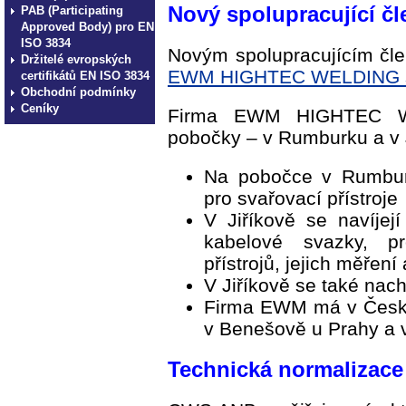
Nový spolupracující čl
PAB (Participating
Approved Body) pro EN
ISO 3834
Novým spolupracujícím čl
Držitelé evropských
EWM HIGHTEC WELDING s.
certifikátů EN ISO 3834
Obchodní podmínky
Ceníky
Firma EWM HIGHTEC WE
pobočky – v Rumburku a v 
Na pobočce v Rumburk
pro svařovací přístroje
V Jiříkově se navíjejí
kabelové svazky, p
přístrojů, jejich měření
V Jiříkově se také nach
Firma EWM má v České
v Benešově u Prahy a 
Technická normalizace