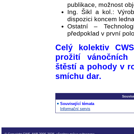
publikace, možnost ob
Ing. Šikl a kol.: Výro
dispozici koncem led
Ostatní – Technolo
předpoklad v první pol
Celý kolektiv CW
prožití vánočních
štěstí a pohody v r
smíchu dar.
Souvise
Související témata
Informační servis