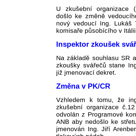
U zkušební organizace (
došlo ke změně vedoucího
nový vedoucí Ing. Lukáš
komisaře působícího v Itálii
Inspektor zkoušek svá
Na základě souhlasu SR 
zkoušky svářečů stane In
již jmenovací dekret.
Změna v PK/CR
Vzhledem k tomu, že ing
zkušební organizace č.12 
odvolán z Programové kom
ANB aby nedošlo ke stře
jmenován Ing. Jiří Arenber