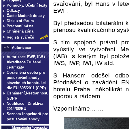
Projekty
svařování, byl Hans v let
Pomůcky, Učební texty
EWF.
Odkazy
Často kladené dotazy
Diskuzní fórum
Byl předsedou bilaterální 
Pracovní místa
přenosu kvalifikačního sy
Chráněná zóna
Registr svářečů
S tím spojené právní pr
Autorizace
vyústily ve vytvoření Me
(IAB), s kterým byl polo
Autorizace EWF, IIW /
IWS, IWP, IWI, IW atd.
Akreditace/Zrušené
certifikáty
Oprávněná osoba pro
S Hansem odešel odborn
posuzování shody
Přednášel o zavádění E
stavebních konstrukcí
hotelu Praha, několikrát
dle EU 305/2011 (CPR)
Oznámení,Nestrannost,
oporou a rádcem.
GDPR
Notifikace - Direktiva
Vzpomínáme…….
2014/68/EU
Seznam inspektorů pro
posuzování shody
Mezinárodní / evropské