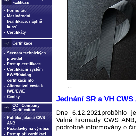
kvalifikace
Formuláře
Mezinárodní
kvalifikace, náplně
kurzů
Certifikáty
Certifikace
Seznam technických
pravidel
Postup certifikace
Certifikační systém
EWF/Katalog
certifikací/Info
...
Alternativní cesta k
IWE/EWE
Ceníky
Jednání SR a VH CWS
CC - Company
Certification
Dne 6.12.2021proběhlo 
Politika jakosti CWS
Valné hromady CWS ANB, 
ANB
podrobně informovány o č
Požadavky na výrobce
Postup při certifikaci