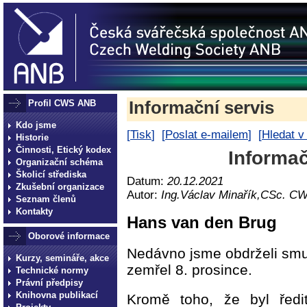
Profil CWS ANB
Informační servis
Kdo jsme
[
Tisk
] [
Poslat e-mailem
] [
Hledat v
Historie
Činnosti, Etický kodex
Informač
Organizační schéma
Školicí střediska
Datum:
20.12.2021
Zkušební organizace
Autor:
Ing.Václav Minařík,CSc. C
Seznam členů
Kontakty
Hans van den Brug
Oborové informace
Nedávno jsme obdrželi smu
Kurzy, semináře, akce
zemřel 8. prosince.
Technické normy
Právní předpisy
Knihovna publikací
Kromě toho, že byl ředi