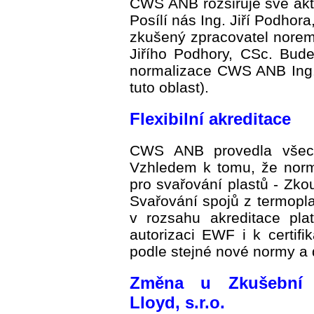
CWS ANB rozšiřuje své akti
Posílí nás Ing. Jiří Podhor
zkušený zpracovatel norem
Jiřího Podhory, CSc. Bud
normalizace CWS ANB Ing
tuto oblast).
Flexibilní akreditace
CWS ANB provedla všechn
Vzhledem k tomu, že nor
pro svařování plastů - Zko
Svařování spojů z termopl
v rozsahu akreditace p
autorizaci EWF i k certifi
podle stejné nové normy a
Změna u Zkušební o
Lloyd, s.r.o.