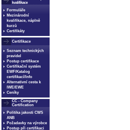
kvalifikace
Formuláře
Mezinárodní
kvalifikace, náplně
kurzů
Certifikáty
Certifikace
Seznam technických
pravidel
Postup certifikace
Certifikační systém
EWF/Katalog
certifikací/Info
Alternativní cesta k
IWE/EWE
Ceníky
CC - Company
Certification
Politika jakosti CWS
ANB
Požadavky na výrobce
Postup při certifikaci