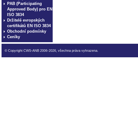
PAB (Participating
Approved Body) pro EN
ISO 3834
Držitelé evropských
certifikátů EN ISO 3834
Obchodní podmínky
Ceníky
© Copyright CWS-ANB 2006-2026, všechna práva vyhrazena.