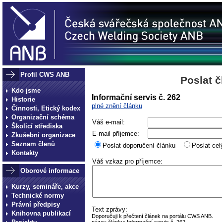
Profil CWS ANB
Poslat 
Kdo jsme
Informační servis č. 262
Historie
plné znění článku
Činnosti, Etický kodex
Organizační schéma
Váš e-mail:
Školicí střediska
E-mail příjemce:
Zkušební organizace
Seznam členů
Poslat doporučení článku
Poslat cel
Kontakty
Váš vzkaz pro příjemce:
Oborové informace
Kurzy, semináře, akce
Technické normy
Právní předpisy
Text zprávy:
Knihovna publikací
Doporučuji k přečtení článek na portálu CWS ANB.
název článku: Informační servis č. 262