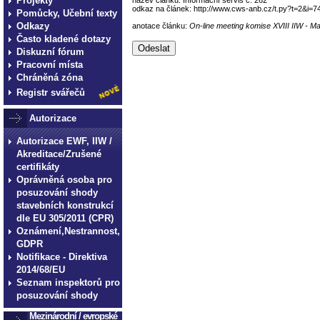
Projekty
odkaz na článek: http://www.cws-anb.cz/t.py?t=2&i=7
Pomůcky, Učební texty
Odkazy
anotace článku:
On-line meeting komise XVIII IIW - 
Často kladené dotazy
Diskuzní fórum
Pracovní místa
Chráněná zóna
Registr svářečů
Autorizace
Autorizace EWF, IIW /
Akreditace/Zrušené
certifikáty
Oprávněná osoba pro
posuzování shody
stavebních konstrukcí
dle EU 305/2011 (CPR)
Oznámení,Nestrannost,
GDPR
Notifikace - Direktiva
2014/68/EU
Seznam inspektorů pro
posuzování shody
Mezinárodní / evropské