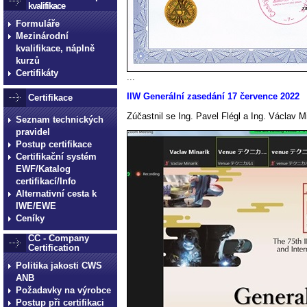
kvalifikace
Formuláře
Mezinárodní
kvalifikace, náplně
kurzů
Certifikáty
...
IIW Generální zasedání 17 července 2022
Certifikace
Zúčastnil se Ing. Pavel Flégl a Ing. Václav M
Seznam technických
pravidel
Postup certifikace
Certifikační systém
EWF/Katalog
certifikací/Info
Alternativní cesta k
IWE/EWE
Ceníky
CC - Company
Certification
Politika jakosti CWS
ANB
Požadavky na výrobce
Postup při certifikaci