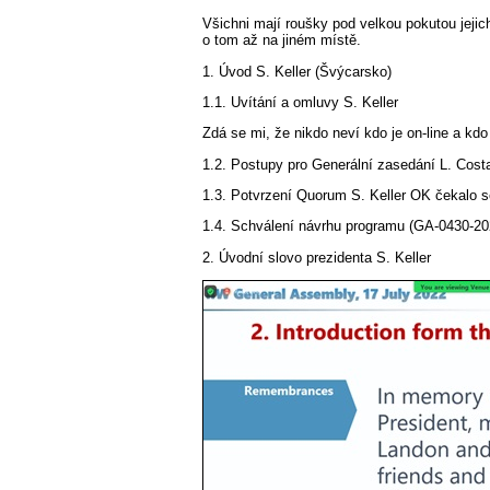
Všichni mají roušky pod velkou pokutou jeji
o tom až na jiném místě.
1. Úvod S. Keller (Švýcarsko)
1.1. Uvítání a omluvy S. Keller
Zdá se mi, že nikdo neví kdo je on-line a kd
1.2. Postupy pro Generální zasedání L. Costa
1.3. Potvrzení Quorum S. Keller OK čekalo s
1.4. Schválení návrhu programu (GA-0430-202
2. Úvodní slovo prezidenta S. Keller