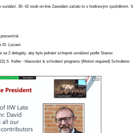
ch sundání. 35- 42 osob on-line Zasedání začalo to s hodinovým zpožděním. 
o prezenčně.
 /D. Luciani
e na 2 delegáty, aby bylo jednání schopné usnášení podle Stanov.
2) S. Keller - hlasování & schválení programu (Motion required) Schváleno