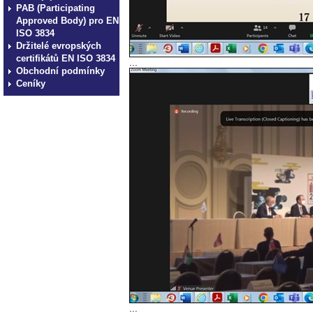
PAB (Participating
Approved Body) pro EN
ISO 3834
Držitelé evropských
certifikátů EN ISO 3834
...
Obchodní podmínky
Ceníky
...