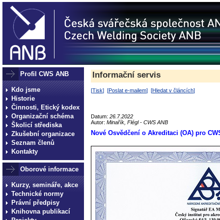
Profil CWS ANB
Informační servis
Kdo jsme
[
Tisk
] [
Poslat e-mailem
] [
Hledat v článcích
]
Historie
Činnosti, Etický kodex
Organizační schéma
Datum:
26.7.2022
Autor:
Minařík, Flégl - CWS ANB
Školicí střediska
Nové Osvědčení o Akreditaci (OA) pro C
Zkušební organizace
Seznam členů
Kontakty
Oborové informace
Kurzy, semináře, akce
Technické normy
Právní předpisy
Knihovna publikací