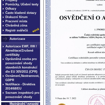
Projekty
Pomůcky, Učební texty
Odkazy
Často kladené dotazy
Diskuzní fórum
Pracovní místa
Chráněná zóna
Registr svářečů
Autorizace
Autorizace EWF, IIW /
Akreditace/Zrušené
certifikáty
Oprávněná osoba pro
posuzování shody
stavebních konstrukcí
dle EU 305/2011 (CPR)
Oznámení,Nestrannost,
GDPR
Notifikace - Direktiva
2014/68/EU
Seznam inspektorů pro
posuzování shody
Mezinárodní / evropské