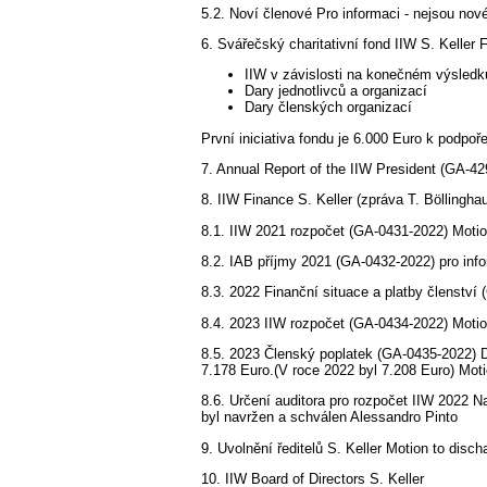
5.2. Noví členové Pro informaci - nejsou nové
6. Svářečský charitativní fond IIW S. Kelle
IIW v závislosti na konečném výsledk
Dary jednotlivců a organizací
Dary členských organizací
První iniciativa fondu je 6.000 Euro k podpoře
7. Annual Report of the IIW President (GA-42
8. IIW Finance S. Keller (zpráva T. Böllingha
8.1. IIW 2021 rozpočet (GA-0431-2022) Moti
8.2. IAB příjmy 2021 (GA-0432-2022) pro inf
8.3. 2022 Finanční situace a platby členstv
8.4. 2023 IIW rozpočet (GA-0434-2022) Moti
8.5. 2023 Členský poplatek (GA-0435-2022) D
7.178 Euro.(V roce 2022 byl 7.208 Euro) Mo
8.6. Určení auditora pro rozpočet IIW 2022 Na
byl navržen a schválen Alessandro Pinto
9. Uvolnění ředitelů S. Keller Motion to disch
10. IIW Board of Directors S. Keller