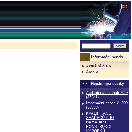
Informační servis
Aktuální číslo
Archiv
Nejčtenější články
Auditoři na cestách 2026
(47541)
Informační servis č. 309
(35988)
KVALIFIKACE
SVÁŘEČŮ PRO
NAMÁHANÉ
KONSTRUKCE
VÝROBKŮ,