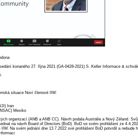
ondona
sedání konaného 27. října 2021 (GA-0428-2021) S. Keller Informace & schvál
i
enská situace Noví členové IIW:
WJI) Iran
 (INSAC) Mexiko
ých organizací (ANB a ANB CC). Návrh podala Austrálie a Nový Zéland. Svůj
jednat na návrh Board of Directors (BoD). BoD ve svém prohlášení ze 4.4.202
 IIW. Na svém jednání dne 13.7.2022 své prohlášení BoD potvrdil a nebude h
nformaci