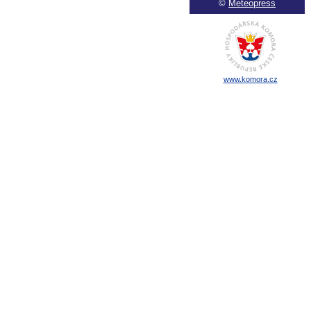
©
Meteopress
www.komora.cz