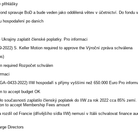
 přihlášky
r Fond spravuje BoD a bude veden jako oddělená větev v účetnictví. Do fondu
u hospodaření po daních
 Ukrajiny zaplatit členské poplatky. Pro informaci
9-2022) S. Keller Motion required to approve the Výroční zpráva schválena
us)
on required Rozpočet schválen
ormaci
í (GA–0433-2022) IIW hospodaří s příjmy vyššími než 650.000 Euro Pro inform
on to accept budget OK
o současnosti zaplatilo členský poplatek do IIW za rok 2022 cca 85% zemí.
tion to accept Membership Fees amount
 rozdíl od Francie (dřívějšího sídla IIW) nemusí v Itálii schvalovat finance au
arge Directors