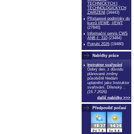
TECHNICKÝCH I
TECHNOLOGICKÝCH
ZAŔÍZENÍ
(34443)
Přístupové podmínky do
kurzů I/EWE, I/EWT
(27840)
Informační servis CWS
ANB č. 310
(23484)
Potrubí 2026
(19480)
Nabídky práce
Instruktor svařování
Dobrý den, z důvodu
plánované změny
působiště hledám
uplatnění jako Instruktor
svařování, Dílenský...
(15.7.2026)
další nabídky >>>
Předpověď počasí