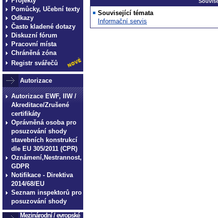
Projekty
Souvise
Pomůcky, Učební texty
Související témata
Odkazy
Informační servis
Často kladené dotazy
Diskuzní fórum
Pracovní místa
Chráněná zóna
Registr svářečů
Autorizace
Autorizace EWF, IIW /
Akreditace/Zrušené
certifikáty
Oprávněná osoba pro
posuzování shody
stavebních konstrukcí
dle EU 305/2011 (CPR)
Oznámení,Nestrannost,
GDPR
Notifikace - Direktiva
2014/68/EU
Seznam inspektorů pro
posuzování shody
Mezinárodní / evropské