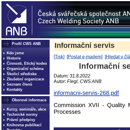
Profil CWS ANB
Informační servis
Kdo jsme
[
Tisk
] [
Poslat e-mailem
] [
Hledat v čl
Historie
Činnosti, Etický kodex
Informační se
Organizační schéma
Školicí střediska
Datum:
31.8.2022
Zkušební organizace
Autor:
Flegl, CWS ANB
Seznam členů
Kontakty
informacni-servis-268.pdf
Oborové informace
Commission XVII - Quality 
Kurzy, semináře, akce
Processes
Technické normy
Právní předpisy
Knihovna publikací