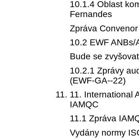
10.1.4 Oblast ko
Fernandes
Zpráva Convenor 
10.2 EWF ANBs/AN
Bude se zvyšovat 
10.2.1 Zprávy aud
(EWF-GA--22)
11. International 
IAMQC
11.1 Zpráva IAM
Vydány normy IS