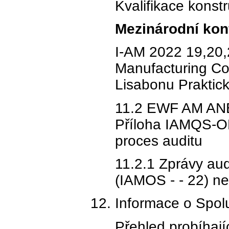
Kvalifikace konst
Mezinárodní kon
I-AM 2022 19,20,2
Manufacturing C
Lisabonu Praktick
11.2 EWF AM ANBs
Příloha IAMQS-O
proces auditu
11.2.1 Zprávy aud
(IAMOS - - 22) ne
Informace o Spolu
Přehled probíhají