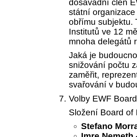
dosavadní člen EW
státní organizac
obřímu subjektu.
Institutů ve 12 m
mnoha delegátů r
Jaká je budoucno
snižování počtu 
zaměřit, reprezen
svařování v bud
Volby EWF Board
Složení Board of 
Stefano Morra
Imre Nemeth –