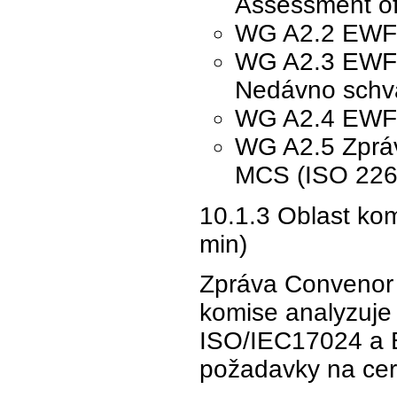
Assessment o
WG A2.2 EWF 
WG A2.3 EWF 6
Nedávno schv
WG A2.4 EWF 5
WG A2.5 Zpráv
MCS (ISO 2266
10.1.3 Oblast ko
min)
Zpráva Convenor O
komise analyzuje 
ISO/IEC17024 a 
požadavky na cert