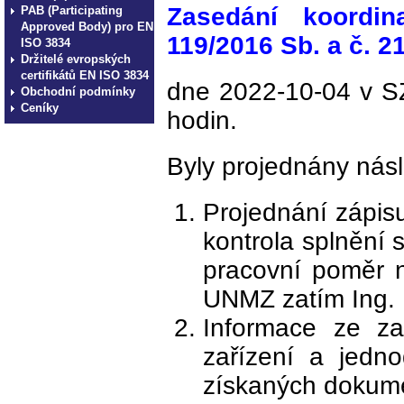
Zasedání koordin
PAB (Participating
Approved Body) pro EN
119/2016 Sb. a č. 2
ISO 3834
Držitelé evropských
certifikátů EN ISO 3834
dne 2022-10-04 v S
Obchodní podmínky
Ceníky
hodin.
Byly projednány násl
Projednání zápis
kontrola splnění 
pracovní poměr 
UNMZ zatím Ing. 
Informace ze za
zařízení a jedn
získaných dokume