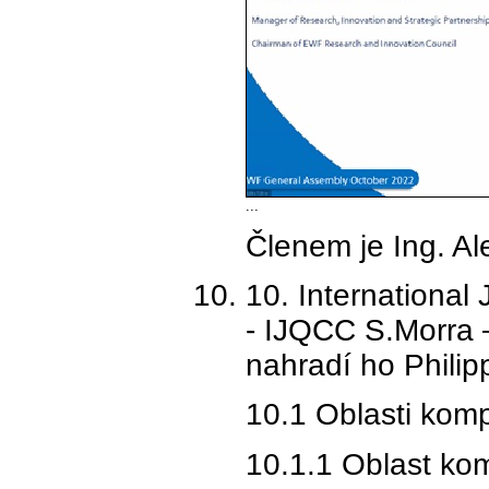
...
Členem je Ing. Al
10. International 
- IJQCC S.Morra 
nahradí ho Phili
10.1 Oblasti kom
10.1.1 Oblast kom