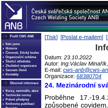
[
Tisk
] [
Poslat e-mailem
] [
Profil CWS ANB
Kdo jsme
Inf
Historie
Činnosti, Etický kodex
Datum:
23.10.2022
Organizační schéma
Školicí střediska
Autor:
Ing.Václav Minařík
Zkušební organizace
E-mail:
cws-anb@cws-an
Seznam členů
Kontakty
Organizace:
68380704
Oborové informace
24. Mezinárodní sv
Kurzy, semináře, akce
Technické normy
Proběhne 17.-19.4
Právní předpisy
způsobené covidem.
Knihovna publikací