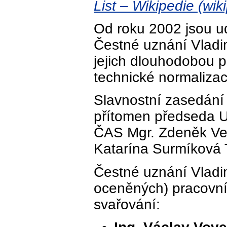
List – Wikipedie (wik
Od roku 2002 jsou 
Čestné uznání Vladi
jejich dlouhodobou prá
technické normalizac
Slavnostní zasedání 
přítomen předseda U
ČAS Mgr. Zdeněk Ve
Katarína Surmíková 
Čestné uznání Vladim
oceněných) pracovní
svařování: