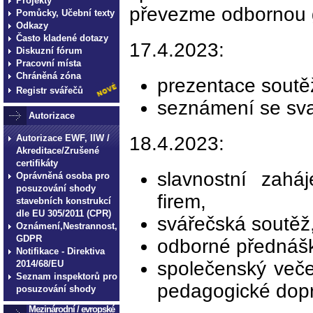
Projekty
převezme odbornou ga
Pomůcky, Učební texty
Odkazy
Často kladené dotazy
17.4.2023:
Diskuzní fórum
Pracovní místa
Chráněná zóna
prezentace soutěž
Registr svářečů
seznámení se svař
Autorizace
Autorizace EWF, IIW /
18.4.2023:
Akreditace/Zrušené
certifikáty
slavnostní zahá
Oprávněná osoba pro
posuzování shody
firem,
stavebních konstrukcí
dle EU 305/2011 (CPR)
svářečská soutěž
Oznámení,Nestrannost,
GDPR
odborné přednášky
Notifikace - Direktiva
společenský veče
2014/68/EU
Seznam inspektorů pro
pedagogické dop
posuzování shody
Mezinárodní / evropské