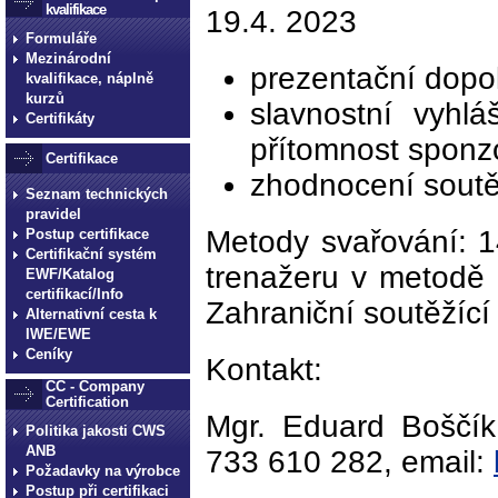
kvalifikace
19.4. 2023
Formuláře
Mezinárodní
prezentační dopo
kvalifikace, náplně
kurzů
slavnostní vyhl
Certifikáty
přítomnost sponzo
Certifikace
zhodnocení soutě
Seznam technických
pravidel
Metody svařování: 1
Postup certifikace
Certifikační systém
trenažeru v metodě 
EWF/Katalog
certifikací/Info
Zahraniční soutěžíc
Alternativní cesta k
IWE/EWE
Ceníky
Kontakt:
CC - Company
Certification
Mgr. Eduard Boščík 
Politika jakosti CWS
ANB
733 610 282, email:
Požadavky na výrobce
Postup při certifikaci