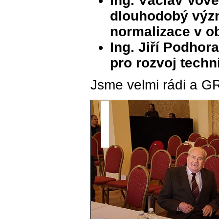
Ing. Václav Vove
dlouhodobý význ
normalizace v obl
Ing. Jiří Podho
pro rozvoj techn
Jsme velmi rádi a G