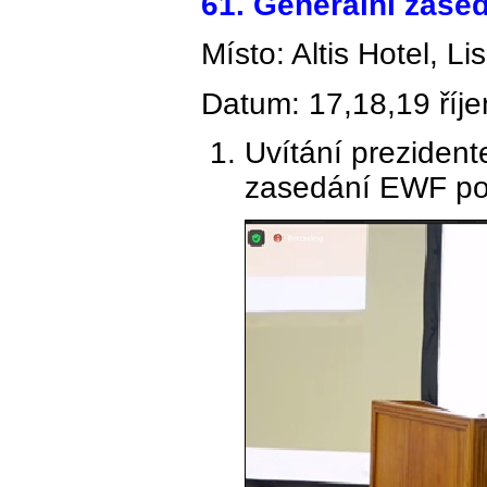
61. Generální zase
Místo: Altis Hotel, L
Datum: 17,18,19 říj
Uvítání preziden
zasedání EWF pod