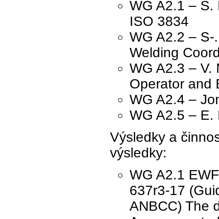
WG A2.1 – S. M
ISO 3834
WG A2.2 – S-. 
Welding Coordi
WG A2.3 – V. M
Operator and 
WG A2.4 – Jona
WG A2.5 – E. 
Výsledky a činnost
výsledky:
WG A2.1 EWF 6
637r3-17 (Gui
ANBCC) The 