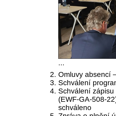
...
Omluvy absencí –
Schválení progr
Schválení zápisu
(EWF-GA-508-22)
schváleno
Zpráva o plnění ú