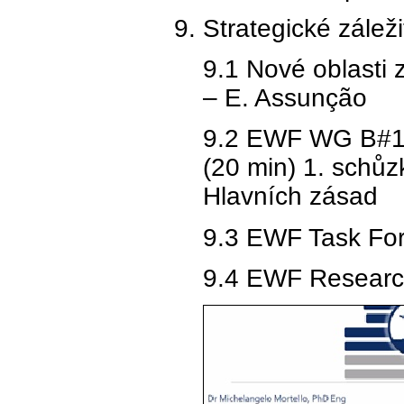
Strategické záleži
9.1 Nové oblasti 
– E. Assunção
9.2 EWF WG B#1.1 
(20 min) 1. schů
Hlavních zásad
9.3 EWF Task For
9.4 EWF Research