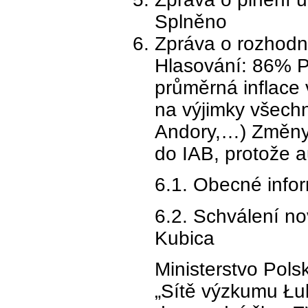
Splněno
Zpráva o rozhodn
Hlasování: 86% P
průměrná inflace
na výjimky všech
Andory,…) Změny v
do IAB, protože a
6.1. Obecné info
6.2. Schválení n
Kubica
Ministerstvo Pols
„Sítě výzkumu Łuk