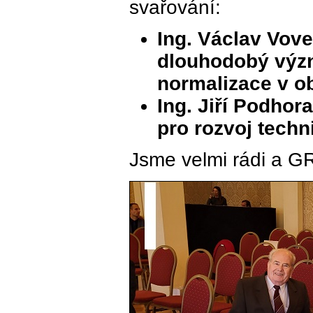
svařování:
Ing. Václav Vove
dlouhodobý význ
normalizace v obl
Ing. Jiří Podho
pro rozvoj techn
Jsme velmi rádi a G