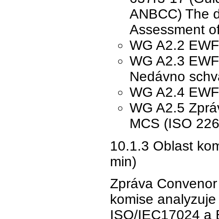
ANBCC) The 
Assessment o
WG A2.2 EWF 
WG A2.3 EWF 6
Nedávno schv
WG A2.4 EWF 5
WG A2.5 Zpráv
MCS (ISO 2266
10.1.3 Oblast ko
min)
Zpráva Convenor O
komise analyzuje 
ISO/IEC17024 a 