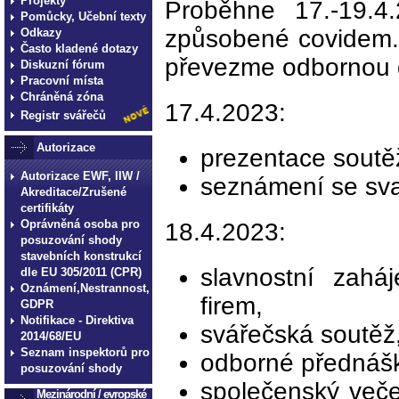
Projekty
Proběhne 17.-19.4
Pomůcky, Učební texty
způsobené covidem.
Odkazy
Často kladené dotazy
převezme odbornou ga
Diskuzní fórum
Pracovní místa
Chráněná zóna
17.4.2023:
Registr svářečů
Autorizace
prezentace soutěž
Autorizace EWF, IIW /
seznámení se svař
Akreditace/Zrušené
certifikáty
Oprávněná osoba pro
18.4.2023:
posuzování shody
stavebních konstrukcí
slavnostní zahá
dle EU 305/2011 (CPR)
Oznámení,Nestrannost,
firem,
GDPR
Notifikace - Direktiva
svářečská soutěž
2014/68/EU
Seznam inspektorů pro
odborné přednášky
posuzování shody
společenský veče
Mezinárodní / evropské