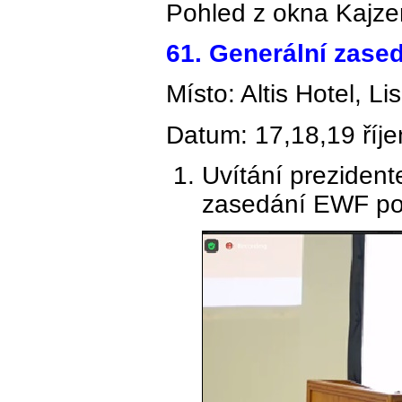
Pohled z okna Kajze
61. Generální zase
Místo: Altis Hotel, L
Datum: 17,18,19 říj
Uvítání preziden
zasedání EWF pod