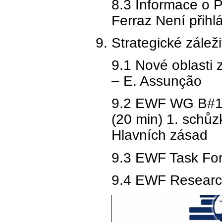
8.3 Informace o P
Ferraz Není přihl
Strategické záleži
9.1 Nové oblasti 
– E. Assunção
9.2 EWF WG B#1.1 
(20 min) 1. schů
Hlavních zásad
9.3 EWF Task For
9.4 EWF Research