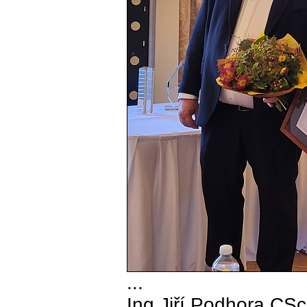
...
Ing.Jiří Podhora,CSc