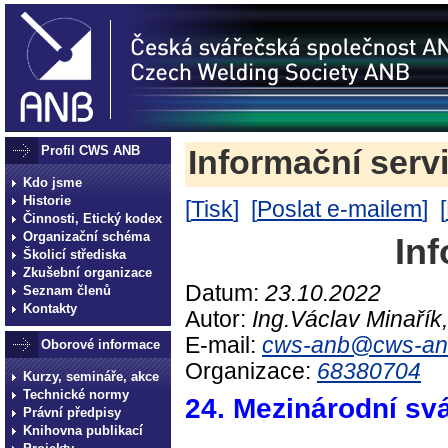
Profil CWS ANB
Informační serv
Kdo jsme
Historie
[
Tisk
] [
Poslat e-mailem
] [
Činnosti, Etický kodex
Organizační schéma
Inf
Školicí střediska
Zkušební organizace
Datum:
23.10.2022
Seznam členů
Kontakty
Autor:
Ing.Václav Minařík
E-mail:
cws-anb@cws-an
Oborové informace
Organizace:
68380704
Kurzy, semináře, akce
Technické normy
24. Mezinárodní sv
Právní předpisy
Knihovna publikací