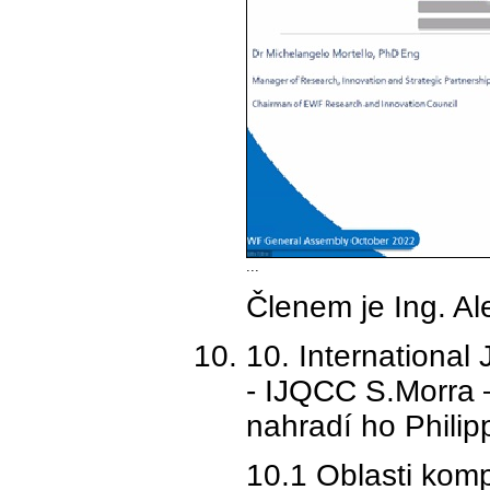
...
Členem je Ing. Al
10. International 
- IJQCC S.Morra 
nahradí ho Phili
10.1 Oblasti kom