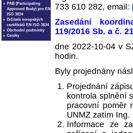
PAB (Participating
733 610 282, email:
Approved Body) pro EN
ISO 3834
Držitelé evropských
Zasedání koordin
certifikátů EN ISO 3834
119/2016 Sb. a č. 2
Obchodní podmínky
Ceníky
dne 2022-10-04 v S
hodin.
Byly projednány násl
Projednání zápis
kontrola splnění 
pracovní poměr 
UNMZ zatím Ing. 
Informace ze za