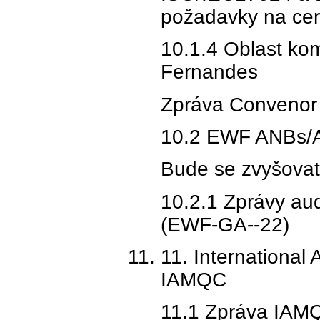
požadavky na cert
10.1.4 Oblast ko
Fernandes
Zpráva Convenor 
10.2 EWF ANBs/AN
Bude se zvyšovat 
10.2.1 Zprávy aud
(EWF-GA--22)
11. International 
IAMQC
11.1 Zpráva IAM