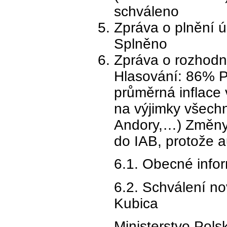
schváleno
Zpráva o plnění ú
Splněno
Zpráva o rozhodn
Hlasování: 86% P
průměrná inflace
na výjimky všech
Andory,…) Změny v
do IAB, protože a
6.1. Obecné info
6.2. Schválení n
Kubica
Ministerstvo Pols