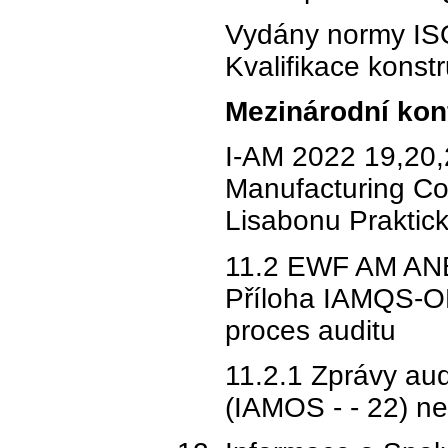
Vydány normy IS
Kvalifikace konst
Mezinárodní kon
I-AM 2022 19,20,2
Manufacturing C
Lisabonu Praktick
11.2 EWF AM ANBs
Příloha IAMQS-O
proces auditu
11.2.1 Zprávy aud
(IAMOS - - 22) ne