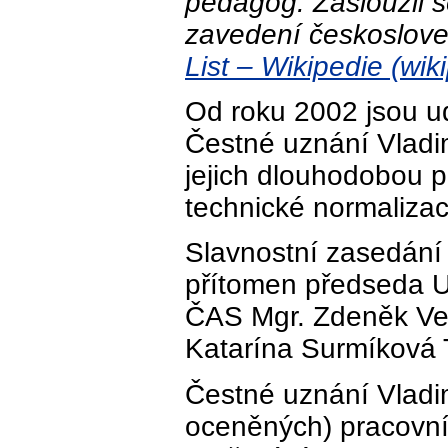
pedagog. Zasloužil s
zavedení českoslove
List – Wikipedie (wik
Od roku 2002 jsou 
Čestné uznání Vladi
jejich dlouhodobou prá
technické normalizac
Slavnostní zasedání 
přítomen předseda U
ČAS Mgr. Zdeněk Ve
Katarína Surmíková 
Čestné uznání Vladim
oceněných) pracovní