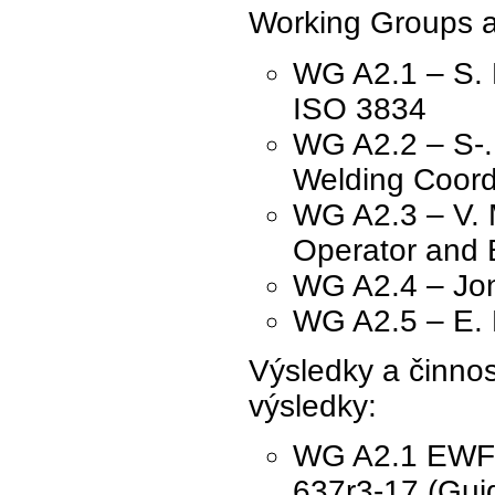
Working Groups a
WG A2.1 – S. M
ISO 3834
WG A2.2 – S-. 
Welding Coordi
WG A2.3 – V. M
Operator and 
WG A2.4 – Jona
WG A2.5 – E. 
Výsledky a činnost
výsledky:
WG A2.1 EWF 6
637r3-17 (Gui