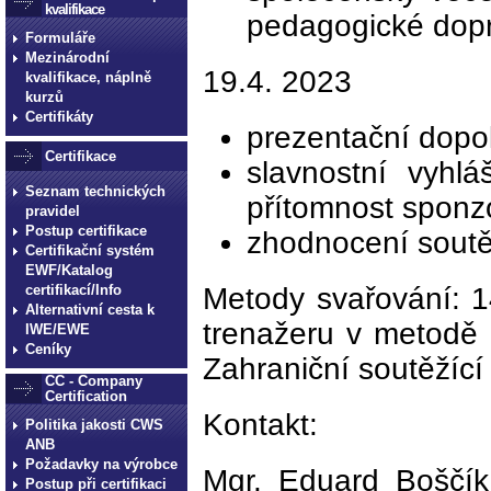
kvalifikace
pedagogické dop
Formuláře
Mezinárodní
19.4. 2023
kvalifikace, náplně
kurzů
Certifikáty
prezentační dopo
Certifikace
slavnostní vyhl
Seznam technických
přítomnost sponzo
pravidel
Postup certifikace
zhodnocení soutě
Certifikační systém
EWF/Katalog
certifikací/Info
Metody svařování: 1
Alternativní cesta k
trenažeru v metodě 
IWE/EWE
Ceníky
Zahraniční soutěžíc
CC - Company
Certification
Kontakt:
Politika jakosti CWS
ANB
Požadavky na výrobce
Mgr. Eduard Boščík 
Postup při certifikaci