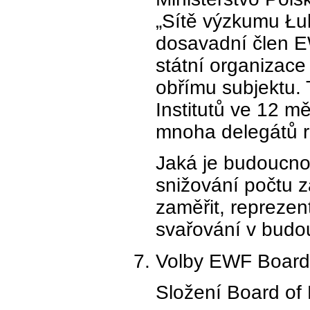
„Sítě výzkumu Łuk
dosavadní člen EW
státní organizac
obřímu subjektu.
Institutů ve 12 m
mnoha delegátů r
Jaká je budoucno
snižování počtu 
zaměřit, reprezen
svařování v bud
Volby EWF Board
Složení Board of 