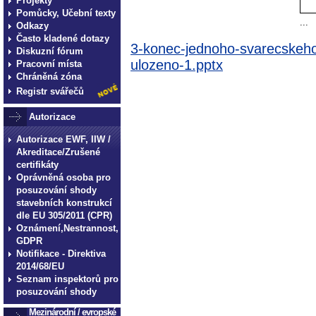
Projekty
Pomůcky, Učební texty
...
Odkazy
Často kladené dotazy
3-konec-jednoho-svarecskeho
Diskuzní fórum
ulozeno-1.pptx
Pracovní místa
Chráněná zóna
Registr svářečů
Autorizace
Autorizace EWF, IIW /
Akreditace/Zrušené
certifikáty
Oprávněná osoba pro
posuzování shody
stavebních konstrukcí
dle EU 305/2011 (CPR)
Oznámení,Nestrannost,
GDPR
Notifikace - Direktiva
2014/68/EU
Seznam inspektorů pro
posuzování shody
Mezinárodní / evropské