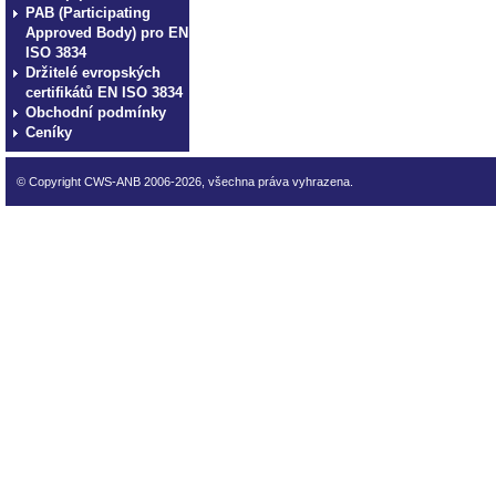
PAB (Participating
Approved Body) pro EN
ISO 3834
Držitelé evropských
certifikátů EN ISO 3834
Obchodní podmínky
Ceníky
© Copyright CWS-ANB 2006-2026, všechna práva vyhrazena.