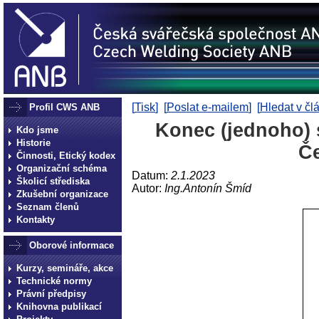
[
Tisk
] [
Poslat e-mailem
] [
Hledat v čl
Profil CWS ANB
Konec (jednoho) 
Kdo jsme
Historie
Č
Činnosti, Etický kodex
Organizační schéma
Datum:
2.1.2023
Školicí střediska
Autor:
Ing.Antonín Šmíd
Zkušební organizace
Seznam členů
Kontakty
Oborové informace
Kurzy, semináře, akce
Technické normy
Právní předpisy
Knihovna publikací