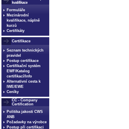
kvalifikace
Formuláře
Mezinárodní
kvalifikace, náplně
kurzů
Certifikáty
Certifikace
Seznam technických
pravidel
Postup certifikace
Certifikační systém
EWF/Katalog
certifikací/Info
Alternativní cesta k
IWE/EWE
Ceníky
CC - Company
Certification
Politika jakosti CWS
ANB
Požadavky na výrobce
Postup při certifikaci