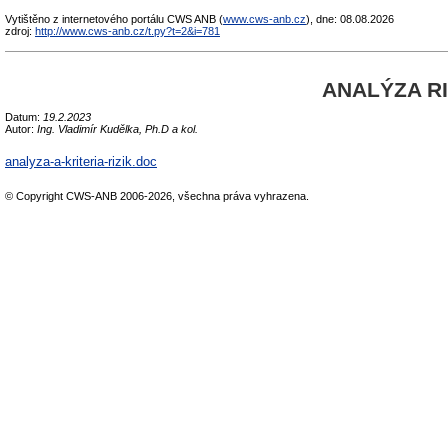
Vytištěno z internetového portálu CWS ANB (
www.cws-anb.cz
), dne: 08.08.2026
zdroj:
http://www.cws-anb.cz/t.py?t=2&i=781
ANALÝZA R
Datum:
19.2.2023
Autor:
Ing. Vladimír Kudělka, Ph.D a kol.
analyza-a-kriteria-rizik.doc
© Copyright CWS-ANB 2006-2026, všechna práva vyhrazena.