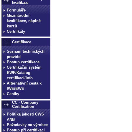
kvalifikace
Formuláře
Mezinárodní
kvalifikace, náplně
kurzů
Certifikáty
Certifikace
Seznam technických
pravidel
Postup certifikace
Certifikační systém
EWF/Katalog
certifikací/Info
Alternativní cesta k
IWE/EWE
Ceníky
CC - Company
Certification
Politika jakosti CWS
ANB
Požadavky na výrobce
Postup při certifikaci