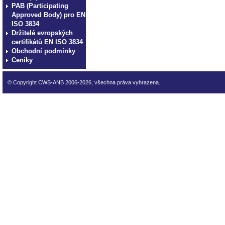
PAB (Participating
Approved Body) pro EN
ISO 3834
Držitelé evropských
certifikátů EN ISO 3834
Obchodní podmínky
Ceníky
© Copyright CWS-ANB 2006-2026, všechna práva vyhrazena.