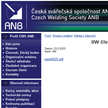
[
Tisk
] [
Poslat e-mailem
] [
Hledat v článcích
]
Profil CWS ANB
IIW čl
Kdo jsme
Historie
Datum:
23.2.2023
Autor:
IIW
Činnosti, Etický kodex
Organizační schéma
page0025.pdf
Školicí střediska
Zkušební organizace
Seznam členů
Kontakty
Oborové informace
Kurzy, semináře, akce
Technické normy
Právní předpisy
Knihovna publikací