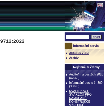
 9712:2022
Informační servis
Aktuální číslo
Archiv
Nejčtenější články
Auditoři na cestách 2026
(47560)
Informační servis č. 309
(36046)
KVALIFIKACE
SVÁŘEČŮ PRO
NAMÁHANÉ
KONSTRUKCE
VÝROBKŮ,