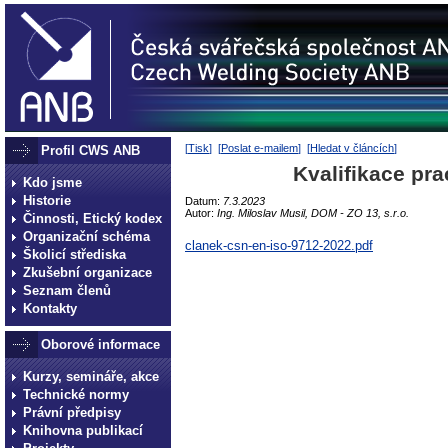
[
Tisk
] [
Poslat e-mailem
] [
Hledat v článcích
]
Profil CWS ANB
Kvalifikace pr
Kdo jsme
Historie
Datum:
7.3.2023
Autor:
Ing. Miloslav Musil, DOM - ZO 13, s.r.o.
Činnosti, Etický kodex
Organizační schéma
clanek-csn-en-iso-9712-2022.pdf
Školicí střediska
Zkušební organizace
Seznam členů
Kontakty
Oborové informace
Kurzy, semináře, akce
Technické normy
Právní předpisy
Knihovna publikací