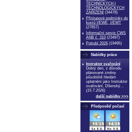
TECHNICKÝCH I
TECHNOLOGICKÝCH
ZAŔÍZENÍ
(34478)
Přístupové podmínky do
kurzů I/EWE, I/EWT
(27857)
Informační servis CWS
ANB č. 310
(23497)
Potrubí 2026
(19495)
Nabídky práce
Instruktor svařování
Dobrý den, z důvodu
plánované změny
působiště hledám
uplatnění jako Instruktor
svařování, Dílenský...
(15.7.2026)
další nabídky >>>
Předpověď počasí