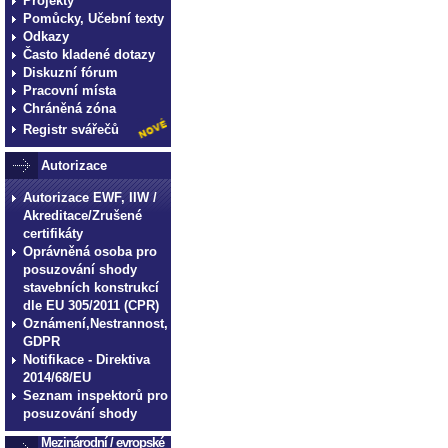
Projekty
Pomůcky, Učební texty
Odkazy
Často kladené dotazy
Diskuzní fórum
Pracovní místa
Chráněná zóna
Registr svářečů
Autorizace
Autorizace EWF, IIW /
Akreditace/Zrušené
certifikáty
Oprávněná osoba pro
posuzování shody
stavebních konstrukcí
dle EU 305/2011 (CPR)
Oznámení,Nestrannost,
GDPR
Notifikace - Direktiva
2014/68/EU
Seznam inspektorů pro
posuzování shody
Mezinárodní / evropské