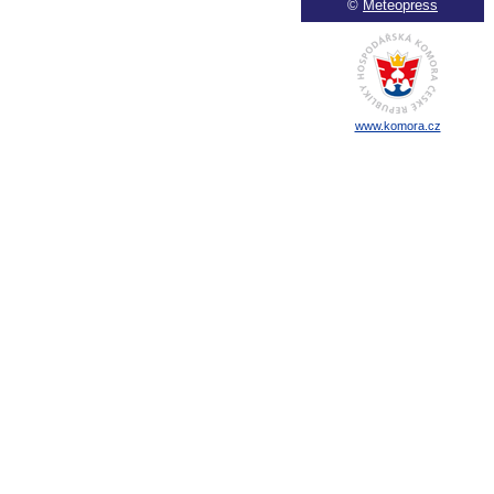
©
Meteopress
www.komora.cz