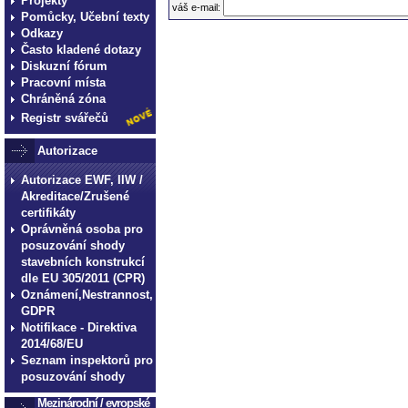
Projekty
váš e-mail:
Pomůcky, Učební texty
Odkazy
Často kladené dotazy
Diskuzní fórum
Pracovní místa
Chráněná zóna
Registr svářečů
Autorizace
Autorizace EWF, IIW /
Akreditace/Zrušené
certifikáty
Oprávněná osoba pro
posuzování shody
stavebních konstrukcí
dle EU 305/2011 (CPR)
Oznámení,Nestrannost,
GDPR
Notifikace - Direktiva
2014/68/EU
Seznam inspektorů pro
posuzování shody
Mezinárodní / evropské