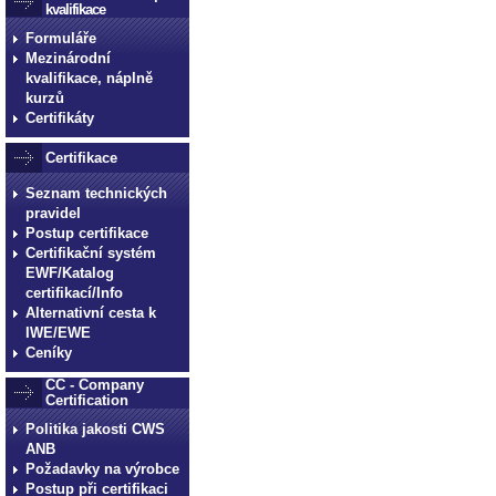
kvalifikace
Formuláře
Mezinárodní
kvalifikace, náplně
kurzů
Certifikáty
Certifikace
Seznam technických
pravidel
Postup certifikace
Certifikační systém
EWF/Katalog
certifikací/Info
Alternativní cesta k
IWE/EWE
Ceníky
CC - Company
Certification
Politika jakosti CWS
ANB
Požadavky na výrobce
Postup při certifikaci