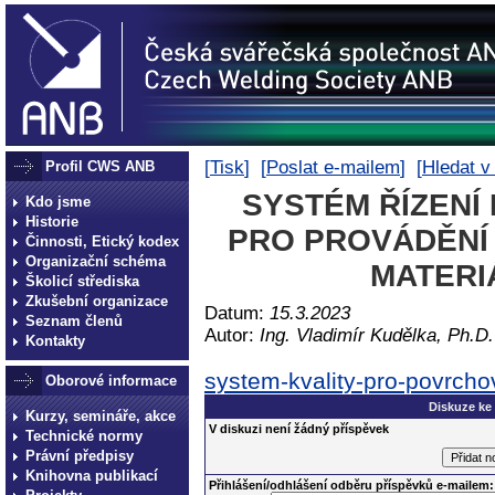
[
Tisk
] [
Poslat e-mailem
] [
Hledat v
Profil CWS ANB
SYSTÉM ŘÍZENÍ
Kdo jsme
Historie
PRO PROVÁDĚNÍ
Činnosti, Etický kodex
Organizační schéma
MATERI
Školicí střediska
Zkušební organizace
Datum:
15.3.2023
Seznam členů
Autor:
Ing. Vladimír Kudělka, Ph.D.
Kontakty
system-kvality-pro-povrcho
Oborové informace
Diskuze ke
Kurzy, semináře, akce
V diskuzi není žádný příspěvek
Technické normy
Právní předpisy
Knihovna publikací
Přihlášení/odhlášení odběru příspěvků e-mailem: