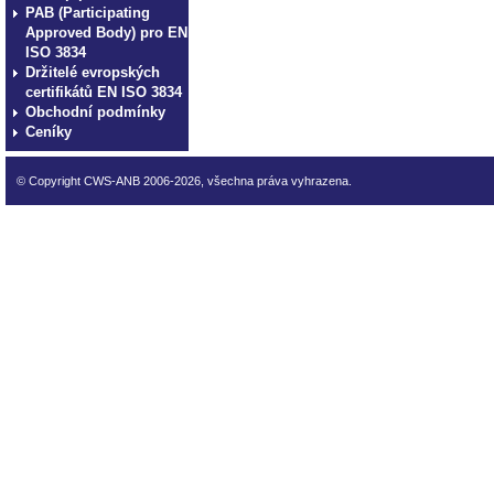
PAB (Participating
Approved Body) pro EN
ISO 3834
Držitelé evropských
certifikátů EN ISO 3834
Obchodní podmínky
Ceníky
© Copyright CWS-ANB 2006-2026, všechna práva vyhrazena.