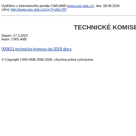
Vytištěno z internetového portálu CWS ANB (
www.cws-anb.cz
), dne: 08.08.2026
zdroj:
http://www.cws-anb.cz/t.py?t=2&i=787
TECHNICKÉ KOMISE
Datum:
17.3.2023
Autor:
CWS ANB
000621-technicke-komise-iiw-2019.docx
© Copyright CWS-ANB 2006-2026, všechna práva vyhrazena.