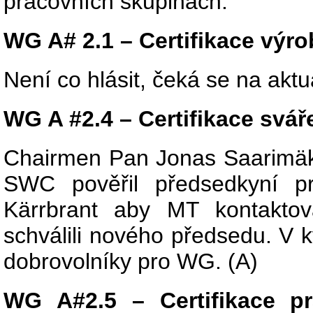
pracovních skupinách.
WG A# 2.1 – Certifikace výr
Není co hlásit, čeká se na akt
WG A #2.4 – Certifikace svář
Chairmen Pan Jonas Saarimäk
SWC pověřil předsedkyní pr
Kärrbrant aby MT kontaktova
schválili nového předsedu. V 
dobrovolníky pro WG. (A)
WG A#2.5 – Certifikace pr