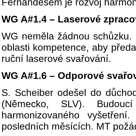
Fernandesem je rozvoj harmon
WG A#1.4 – Laserové zpraco
WG neměla žádnou schůzku. E
oblasti kompetence, aby předal
ruční laserové svařování.
WG A#1.6 – Odporové svařo
S. Scheiber odešel do důcho
(Německo, SLV). Budouc
harmonizovaného vyšetření. 
posledních měsících. MT požá