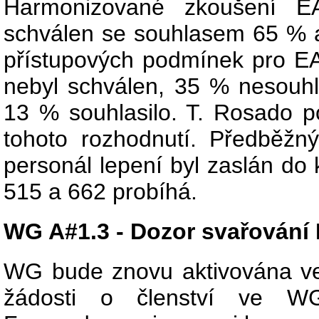
Harmonizované zkoušení E
schválen se souhlasem 65 % a
přístupových podmínek pro 
nebyl schválen, 35 % nesouhl
13 % souhlasilo. T. Rosado p
tohoto rozhodnutí. Předběžný
personál lepení byl zaslán do
515 a 662 probíhá.
WG A#1.3 - Dozor svařování
WG bude znovu aktivována ve 
žádosti o členství ve WG.