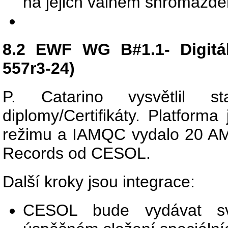
na jejich valném shromážděn
8.2 EWF WG B#1.1- Digitál
557r3-24)
P. Catarino vysvětlil st
diplomy/Certifikáty. Platfor
režimu a IAMQC vydalo 20 AM
Records od CESOL.
Další kroky jsou integrace:
CESOL bude vydávat sv