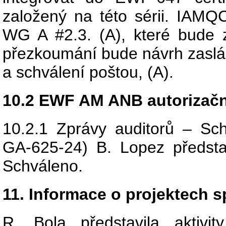
založený na této sérii. IAMQ
WG A #2.3. (A), které bude 
přezkoumání bude návrh zasl
a schválení poštou, (A).
10.2 EWF AM ANB autorizačn
10.2.1 Zprávy auditorů – Sc
GA-625-24) B. Lopez představ
Schváleno.
11. Informace o projektech 
R. Bola představila aktivi