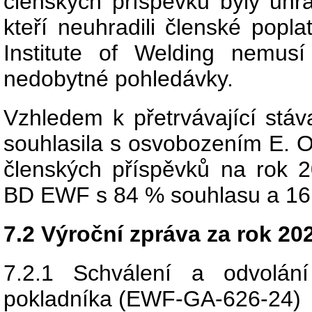
členských příspěvků byly uhra
kteří neuhradili členské popl
Institute of Welding nemusí
nedobytné pohledávky.
Vzhledem k přetrvávající stáv
souhlasila s osvobozením E. O.
členských příspěvků na rok 
BD EWF s 84 % souhlasu a 16 
7.2 Výroční zpráva za rok 20
7.2.1 Schválení a odvolán
pokladníka (EWF-GA-626-24)