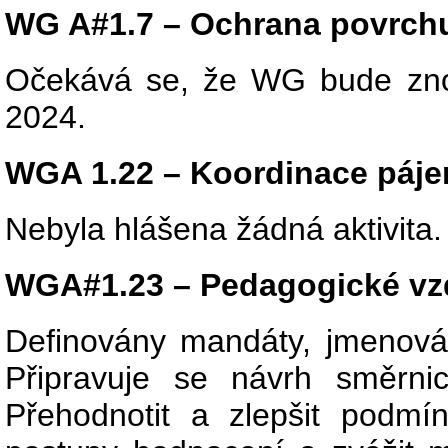
WG A#1.7 – Ochrana povrch
Očekává se, že WG bude znov
2024.
WGA 1.22 – Koordinace páje
Nebyla hlášena žádná aktivita.
WGA#1.23 – Pedagogické vz
Definovány mandáty, jmenová
Připravuje se návrh směrn
Přehodnotit a zlepšit podmín