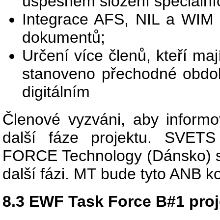
úspěšném složení speciální
Integrace AFS, NIL a WIM (
dokumentů;
Určení více členů, kteří maj
stanoveno přechodné období
digitálním
Členové vyzváni, aby informo
další fáze projektu. SVETS
FORCE Technology (Dánsko) se 
další fázi. MT bude tyto ANB k
8.3 EWF Task Force B#1 proj