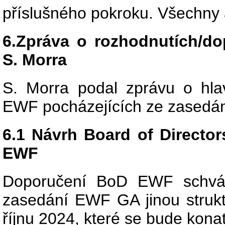
příslušného pokroku. Všechny 
6.Zpráva o rozhodnutích/do
S. Morra
S. Morra podal zprávu o hla
EWF pocházejících ze zasedán
6.1 Návrh Board of Directo
EWF
Doporučení BoD EWF schvál
zasedání EWF GA jinou struk
říjnu 2024, které se bude kona