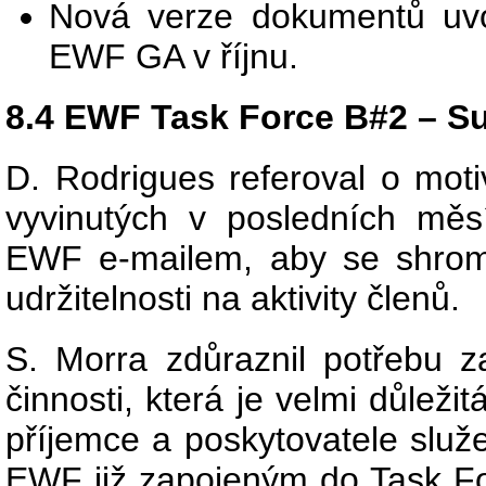
Nová verze dokumentů uvo
EWF GA v říjnu.
8.4 EWF Task Force B#2 – Su
D. Rodrigues referoval o motiv
vyvinutých v posledních měs
EWF e-mailem, aby se shrom
udržitelnosti na aktivity členů.
S. Morra zdůraznil potřebu 
činnosti, která je velmi důlež
příjemce a poskytovatele slu
EWF již zapojeným do Task Fo