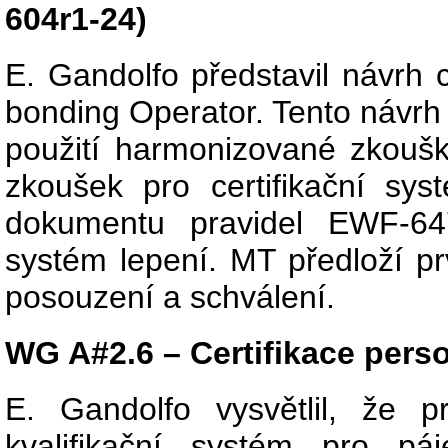
604r1-24)
E. Gandolfo představil návrh 
bonding Operator. Tento návrh 
použití harmonizované zkouš
zkoušek pro certifikační sys
dokumentu pravidel EWF-647
systém lepení. MT předloží p
posouzení a schválení.
WG A#2.6 – Certifikace perso
E. Gandolfo vysvětlil, že
kvalifikační systém pro pá