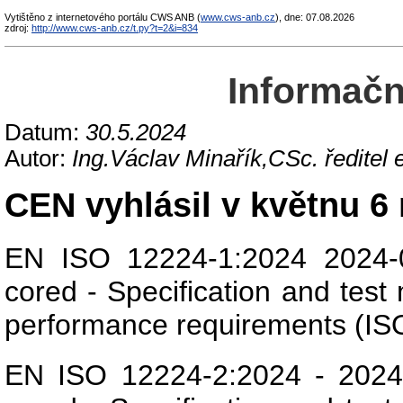
Vytištěno z internetového portálu CWS ANB (
www.cws-anb.cz
), dne: 07.08.2026
zdroj:
http://www.cws-anb.cz/t.py?t=2&i=834
Informační
Datum:
30.5.2024
Autor:
Ing.Václav Minařík,CSc. ředite
CEN vyhlásil v květnu 6
EN ISO 12224-1:2024 2024-05
cored - Specification and test 
performance requirements (IS
EN ISO 12224-2:2024 - 2024-0