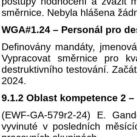
postupy hodnocení a zvážit
směrnice. Nebyla hlášena žádná
WGA#1.24 – Personál pro des
Definovány mandáty, jmenová
Vypracovat směrnice pro kva
destruktivního testování. Začá
2024.
9.1.2 Oblast kompetence 2 – 
(EWF-GA-579r2-24) E. Gandolf
vyvinuté v posledních měsící