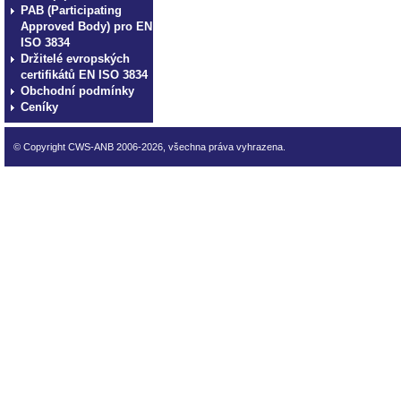
PAB (Participating
Approved Body) pro EN
ISO 3834
Držitelé evropských
certifikátů EN ISO 3834
Obchodní podmínky
Ceníky
© Copyright CWS-ANB 2006-2026, všechna práva vyhrazena.