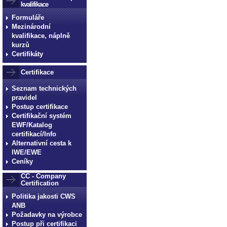
kvalifikace
Formuláře
Mezinárodní
kvalifikace, náplně
kurzů
Certifikáty
Certifikace
Seznam technických
pravidel
Postup certifikace
Certifikační systém
EWF/Katalog
certifikací/Info
Alternativní cesta k
IWE/EWE
Ceníky
CC - Company
Certification
Politika jakosti CWS
ANB
Požadavky na výrobce
Postup při certifikaci