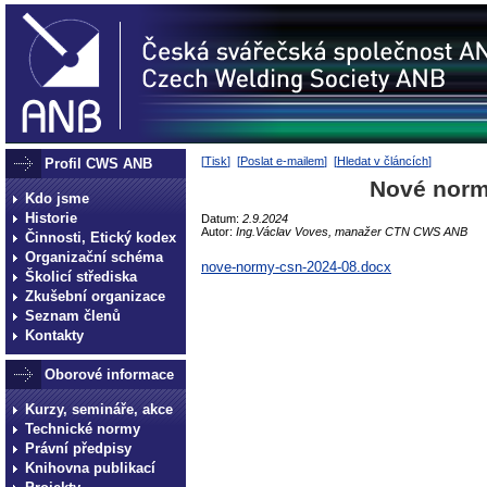
[
Tisk
] [
Poslat e-mailem
] [
Hledat v článcích
]
Profil CWS ANB
Nové norm
Kdo jsme
Historie
Datum:
2.9.2024
Autor:
Ing.Václav Voves, manažer CTN CWS ANB
Činnosti, Etický kodex
Organizační schéma
nove-normy-csn-2024-08.docx
Školicí střediska
Zkušební organizace
Seznam členů
Kontakty
Oborové informace
Kurzy, semináře, akce
Technické normy
Právní předpisy
Knihovna publikací