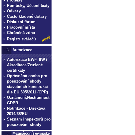
Projekty
Pomůcky, Učební texty
Odkazy
Často kladené dotazy
Diskuzní fórum
Pracovní místa
Chráněná zóna
Registr svářečů
Autorizace
Autorizace EWF, IIW /
Akreditace/Zrušené
certifikáty
Oprávněná osoba pro
posuzování shody
stavebních konstrukcí
dle EU 305/2011 (CPR)
Oznámení,Nestrannost,
GDPR
Notifikace - Direktiva
2014/68/EU
Seznam inspektorů pro
posuzování shody
Mezinárodní / evropské