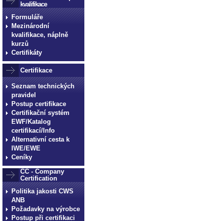
kvalifikace
Formuláře
Mezinárodní
kvalifikace, náplně
kurzů
Certifikáty
Certifikace
Seznam technických
pravidel
Postup certifikace
Certifikační systém
EWF/Katalog
certifikací/Info
Alternativní cesta k
IWE/EWE
Ceníky
CC - Company
Certification
Politika jakosti CWS
ANB
Požadavky na výrobce
Postup při certifikaci