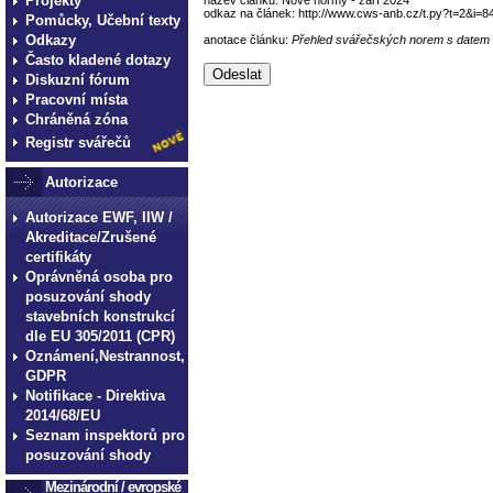
Projekty
odkaz na článek: http://www.cws-anb.cz/t.py?t=2&i=8
Pomůcky, Učební texty
Odkazy
anotace článku:
Přehled svářečských norem s datem 
Často kladené dotazy
Diskuzní fórum
Pracovní místa
Chráněná zóna
Registr svářečů
Autorizace
Autorizace EWF, IIW /
Akreditace/Zrušené
certifikáty
Oprávněná osoba pro
posuzování shody
stavebních konstrukcí
dle EU 305/2011 (CPR)
Oznámení,Nestrannost,
GDPR
Notifikace - Direktiva
2014/68/EU
Seznam inspektorů pro
posuzování shody
Mezinárodní / evropské