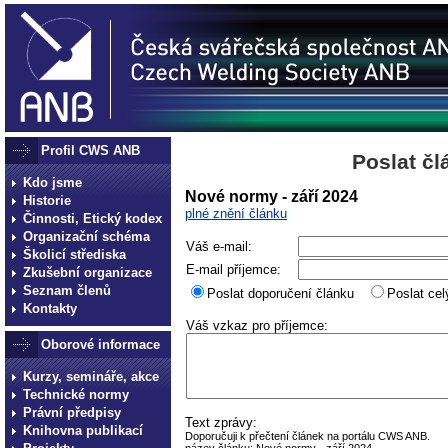
Profil CWS ANB
Poslat č
Kdo jsme
Nové normy - září 2024
Historie
plné znění článku
Činnosti, Etický kodex
Organizační schéma
Váš e-mail:
Školicí střediska
E-mail příjemce:
Zkušební organizace
Seznam členů
Poslat doporučení článku
Poslat cel
Kontakty
Váš vzkaz pro příjemce:
Oborové informace
Kurzy, semináře, akce
Technické normy
Právní předpisy
Text zprávy:
Knihovna publikací
Doporučuji k přečtení článek na portálu CWS ANB.
název článku: Nové normy - září 2024