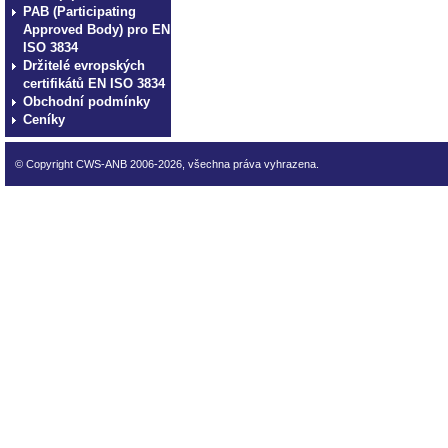
PAB (Participating
Approved Body) pro EN
ISO 3834
Držitelé evropských
certifikátů EN ISO 3834
Obchodní podmínky
Ceníky
© Copyright CWS-ANB 2006-2026, všechna práva vyhrazena.