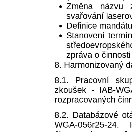
Změna názvu z
svařování laser
Definice mandát
Stanovení termín
středoevropskéh
zpráva o činnosti
8. Harmonizovaný d
8.1. Pracovní sku
zkoušek - IAB-WGA
rozpracovaných čin
8.2. Databázové ot
WGA-056r25-24. 