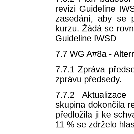
revizi Guideline IW
zasedání, aby se p
kurzu. Žádá se rov
Guideline IWSD
7.7 WG A#8a - Altern
7.7.1 Zpráva předs
zprávu předsedy.
7.7.2 Aktualizace 
skupina dokončila re
předložila ji ke sch
11 % se zdrželo hla