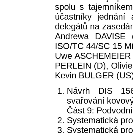
spolu s tajemníkem
účastníky jednání a
delegátů na zasedání
Andrewa DAVISE (
ISO/TC 44/SC 15 Mi
Uwe ASCHEMEIER (
PERLEIN (D), Oliv
Kevin BULGER (US),
Návrh DIS 1561
svařování kovový
Část 9: Podvodní
Systematická pr
Systematická pr