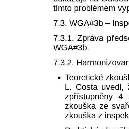
tímto problémem vyp
7.3. WGA#3b – Inspe
7.3.1. Zpráva předs
WGA#3b.
7.3.2. Harmonizovan
Teoretické zkouš
L. Costa uvedl,
zpřístupněny 4
zkouška ze svař
zkouška z inspek