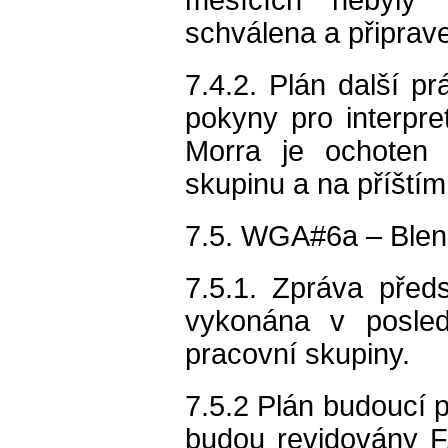
schválena a připrav
7.4.2. Plán další p
pokyny pro interpr
Morra je ochoten 
skupinu a na příští
7.5. WGA#6a – Blende
7.5.1. Zpráva předs
vykonána v posledn
pracovní skupiny.
7.5.2 Plán budoucí p
budou revidovány F