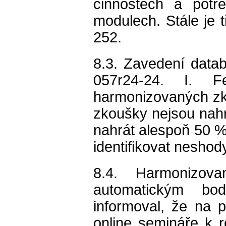
činnostech a potř
modulech. Stále je 
252.
8.3. Zavedení dat
057r24-24. I. F
harmonizovaných zk
zkoušky nejsou nahrá
nahrát alespoň 50 %
identifikovat nesho
8.4. Harmonizov
automatickým bo
informoval, že na 
online semináře k re