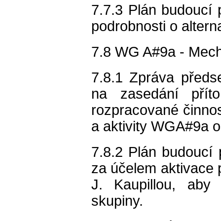
7.7.3 Plán budoucí 
podrobnosti o altern
7.8 WG A#9a - Mecha
7.8.1 Zpráva předs
na zasedání přít
rozpracované činnos
a aktivity WGA#9a o
7.8.2 Plán budouc
za účelem aktivace 
J. Kaupillou, aby 
skupiny.