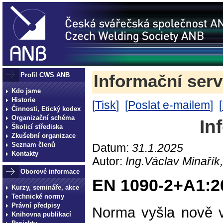
Profil CWS ANB
Informační serv
Kdo jsme
Historie
[
Tisk
] [
Poslat e-mailem
] [
Činnosti, Etický kodex
Organizační schéma
In
Školicí střediska
Zkušební organizace
Seznam členů
Datum:
31.1.2025
Kontakty
Autor:
Ing.Václav Minařík
Oborové informace
EN 1090-2+A1:2
Kurzy, semináře, akce
Technické normy
Právní předpisy
Norma vyšla nově v
Knihovna publikací