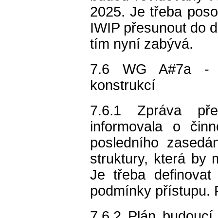
2025. Je třeba poso
IWIP přesunout do d
tím nyní zabývá.
7.6 WG A#7a - Gu
konstrukcí
7.6.1 Zpráva př
informovala o čin
posledního zasedán
struktury, která by 
Je třeba definovat
podmínky přístupu. 
7.6.2 Plán budoucí