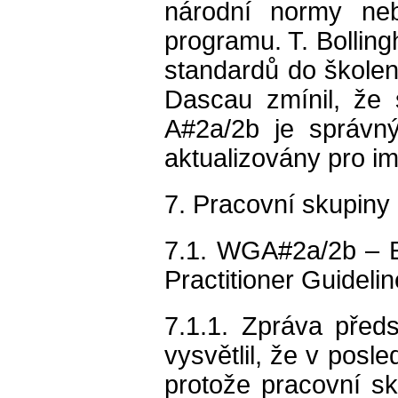
národní normy ne
programu. T. Bolling
standardů do školen
Dascau zmínil, že 
A#2a/2b je správný
aktualizovány pro im
7. Pracovní skupiny
7.1. WGA#2a/2b – Exi
Practitioner Guidel
7.1.1. Zpráva před
vysvětlil, že v pos
protože pracovní s