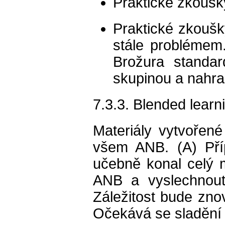
Praktické zkoušk
Praktické zkoušky
stále problémem
Brožura standar
skupinou a nahra
7.3.3. Blended learn
Materiály vytvořen
všem ANB. (A) Příp
učebně konal celý 
ANB a vyslechnout
Záležitost bude zn
Očekává se sladění 