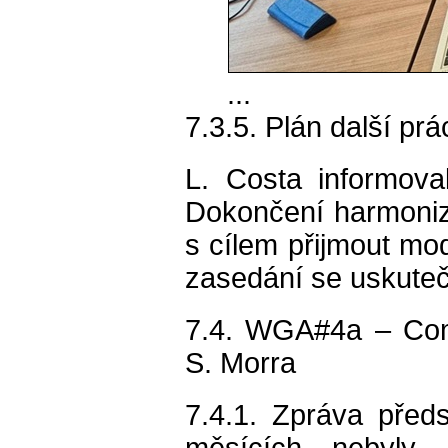
...
7.3.5. Plán další prá
L. Costa informova
Dokončení harmoniz
s cílem přijmout mo
zasedání se uskuteč
7.4. WGA#4a – Comp
S. Morra
7.4.1. Zpráva před
měsících nebyly 