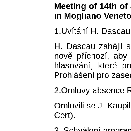
Meeting of 14th of
in Mogliano Venet
1.Uvítání H. Dascau
H. Dascau zahájil s
nově příchozí, aby 
hlasování, které p
Prohlášení pro zas
2.Omluvy absence R
Omluvili se J. Kaupi
Cert).
3. Schválení progr