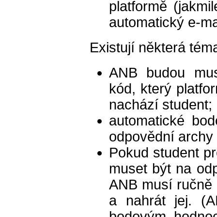
platformě (jakmi
automatický e-mai
Existují některá tém
ANB budou muset
kód, který platf
nachází student;
automatické bod
odpovědní archy 
Pokud student p
muset být na od
ANB musí ručně z
a nahrát jej. (
bodovým hodnoce