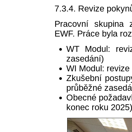
7.3.4. Revize pokyn
Pracovní skupina 
EWF. Práce byla rozd
WT Modul: reviz
zasedání)
WI Modul: revize
Zkušební postupy:
průběžné zasedá
Obecné požadavky
konec roku 2025)