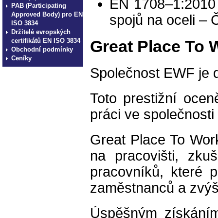
EN 1708–1:2010 
PAB (Participating
Approved Body) pro EN
spojů na oceli – 
ISO 3834
Držitelé evropských
certifikátů EN ISO 3834
Great Place To 
Obchodní podmínky
Ceníky
Společnost EWF je d
Toto prestižní oce
práci ve společnosti
Great Place To Work®
na pracovišti, zk
pracovníků, které p
zaměstnanců a zvýše
Úspěšným získáním