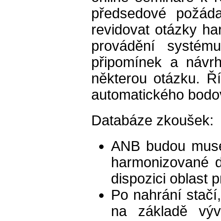
předsedové požádaj
revidovat otázky ha
provádění systém
připomínek a návrh
některou otázku. Ř
automatického bodo
Databáze zkoušek:
ANB budou muset
harmonizované d
dispozici oblast 
Po nahrání stačí
na základě výv