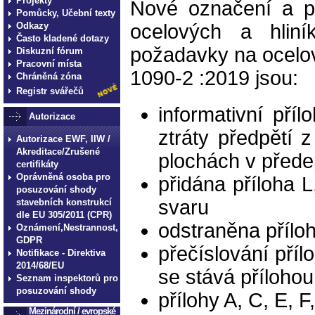
Projekty
Nové označení a p
Pomůcky, Učební texty
ocelových a hlin
Odkazy
Často kladené dotazy
požadavky na ocelo
Diskuzní fórum
Pracovní místa
1090-2 :2019 jsou:
Chráněná zóna
Registr svářečů
informativní pří
Autorizace
ztráty předpětí 
Autorizace EWF, IIW /
Akreditace/Zrušené
plochách v přede
certifikáty
Oprávněná osoba pro
přidána příloha L
posuzování shody
svaru
stavebních konstrukcí
dle EU 305/2011 (CPR)
odstraněna přílo
Oznámení,Nestrannost,
GDPR
přečíslování příl
Notifikace - Direktiva
2014/68/EU
se stává přílohou
Seznam inspektorů pro
posuzování shody
přílohy A, C, E, F
Mezinárodní / evropské