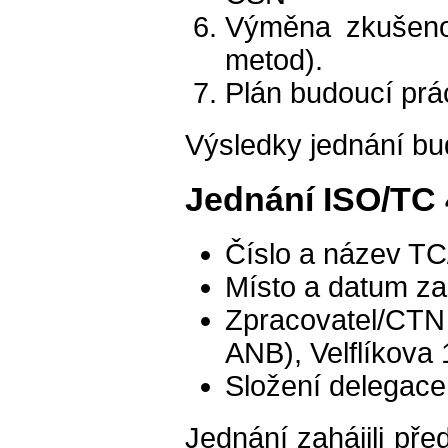
Výměna zkušenos
metod).
Plán budoucí prá
Výsledky jednání bu
Jednání ISO/TC
Číslo a název T
Místo a datum za
Zpracovatel/CT
ANB), Velflíkova
Složení delegac
Jednání zahájili př