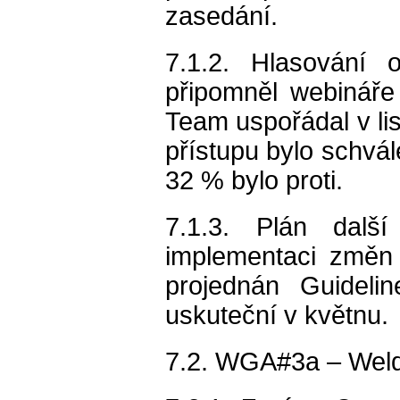
zasedání.
7.1.2. Hlasování 
připomněl webináře
Team uspořádal v li
přístupu bylo schvá
32 % bylo proti.
7.1.3. Plán dal
implementaci změn
projednán Guideli
uskuteční v květnu.
7.2. WGA#3a – Weld