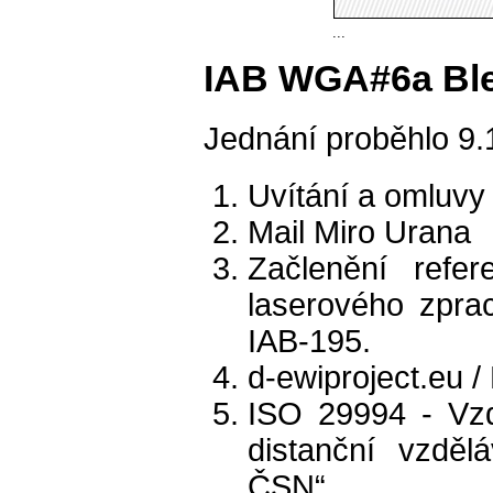
...
IAB WGA#6a Ble
Jednání proběhlo 9.
Uvítání a omluvy
Mail Miro Urana
Začlenění refer
laserového zprac
IAB-195.
d-ewiproject.eu /
ISO 29994 - Vzd
distanční vzděl
ČSN“