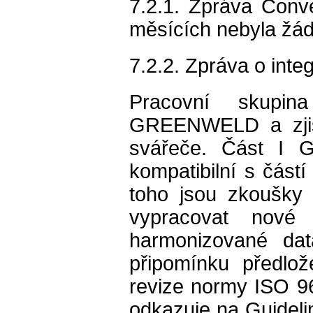
7.2.1. Zpráva Conve
měsících nebyla žád
7.2.2. Zpráva o int
Pracovní skupin
GREENWELD a zjist
svářeče. Část I G
kompatibilní s část
toho jsou zkoušky p
vypracovat nové
harmonizované dat
připomínku předlo
revize normy ISO 9
odkazuje na Guideli