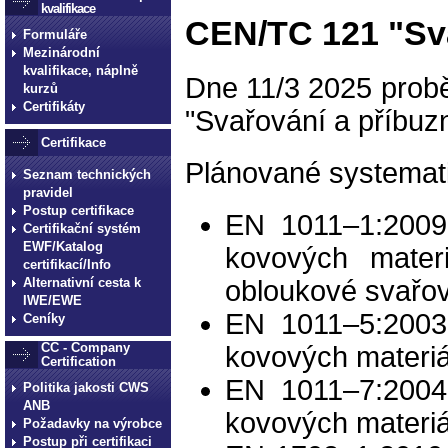
kvalifikace
CEN/TC 121 "Sva
Formuláře
Mezinárodní
kvalifikace, náplně
Dne 11/3 2025 prob
kurzů
Certifikáty
"Svařování a příbuzn
Certifikace
Plánované systemati
Seznam technických
pravidel
Postup certifikace
EN 1011–1:2009
Certifikační systém
EWF/Katalog
kovových mater
certifikací/Info
obloukové svařo
Alternativní cesta k
IWE/EWE
EN 1011–5:2003
Ceníky
CC - Company
kovových materiá
Certification
EN 1011–7:2004
Politika jakosti CWS
ANB
kovových materiá
Požadavky na výrobce
Postup při certifikaci