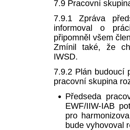
7.9 Pracovní skupi
7.9.1 Zpráva pře
informoval o prác
připomněl všem člen
Zmínil také, že c
IWSD.
7.9.2 Plán budoucí p
pracovní skupina rozv
Předseda pracov
EWF/IIW-IAB po
pro harmonizovan
bude vyhovoval 