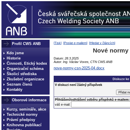
[
Tisk
] [
Poslat e-mailem
] [
Hledat v článcích
]
Profil CWS ANB
Nové normy 
Kdo jsme
Historie
Datum:
28.3.2025
Autor:
Ing. Václav Voves, CTN CWS ANB
Činnosti, Etický kodex
nove-normy-csn-2025-04.docx
Organizační schéma
Školicí střediska
Zkušební organizace
Diskuze ke
Seznam členů
V diskuzi není žádný příspěvek
Kontakty
Oborové informace
Přihlášení/odhlášení odběru příspěvků e-mailem:
váš e-mail:
Kurzy, semináře, akce
Technické normy
Právní předpisy
Knihovna publikací