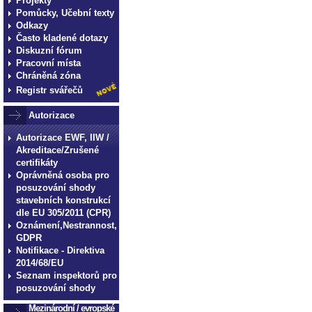
Projekty
Pomůcky, Učební texty
Odkazy
Často kladené dotazy
Diskuzní fórum
Pracovní místa
Chráněná zóna
Registr svářečů
Autorizace
Autorizace EWF, IIW /
Akreditace/Zrušené
certifikáty
Oprávněná osoba pro
posuzování shody
stavebních konstrukcí
dle EU 305/2011 (CPR)
Oznámení,Nestrannost,
GDPR
Notifikace - Direktiva
2014/68/EU
Seznam inspektorů pro
posuzování shody
Mezinárodní / evropské