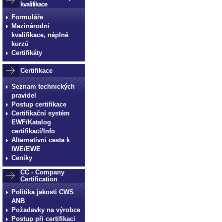
kvalifikace
Formuláře
Mezinárodní
kvalifikace, náplně
kurzů
Certifikáty
Certifikace
Seznam technických
pravidel
Postup certifikace
Certifikační systém
EWF/Katalog
certifikací/Info
Alternativní cesta k
IWE/EWE
Ceníky
CC - Company
Certification
Politika jakosti CWS
ANB
Požadavky na výrobce
Postup při certifikaci