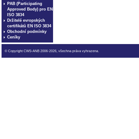
PAB (Participating
Approved Body) pro EN
ISO 3834
Držitelé evropských
certifikátů EN ISO 3834
Obchodní podmínky
Ceníky
© Copyright CWS-ANB 2006-2026, všechna práva vyhrazena.