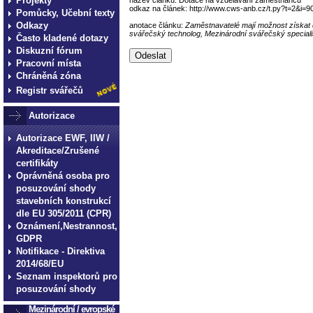
Projekty
odkaz na článek: http://www.cws-anb.cz/t.py?t=2&i=9
Pomůcky, Učební texty
Odkazy
anotace článku:
Zaměstnavatelé mají možnost získat 
svářečský technolog, Mezinárodní svářečský special
Často kladené dotazy
Diskuzní fórum
Pracovní místa
Chráněná zóna
Registr svářečů
Autorizace
Autorizace EWF, IIW /
Akreditace/Zrušené
certifikáty
Oprávněná osoba pro
posuzování shody
stavebních konstrukcí
dle EU 305/2011 (CPR)
Oznámení,Nestrannost,
GDPR
Notifikace - Direktiva
2014/68/EU
Seznam inspektorů pro
posuzování shody
Mezinárodní / evropské