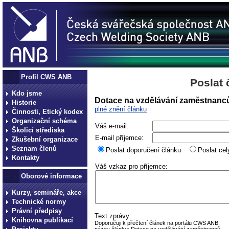
Profil CWS ANB
Poslat 
Kdo jsme
Dotace na vzdělávání zaměstnanc
Historie
plné znění článku
Činnosti, Etický kodex
Organizační schéma
Váš e-mail:
Školicí střediska
E-mail příjemce:
Zkušební organizace
Seznam členů
Poslat doporučení článku
Poslat cel
Kontakty
Váš vzkaz pro příjemce:
Oborové informace
Kurzy, semináře, akce
Technické normy
Právní předpisy
Text zprávy:
Knihovna publikací
Doporučuji k přečtení článek na portálu CWS ANB.
název článku: Dotace na vzdělávání zaměstnanců