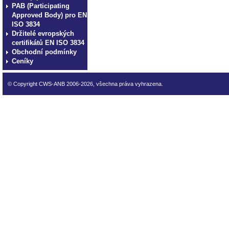
PAB (Participating
Approved Body) pro EN
ISO 3834
Držitelé evropských
certifikátů EN ISO 3834
Obchodní podmínky
Ceníky
© Copyright CWS-ANB 2006-2026, všechna práva vyhrazena.