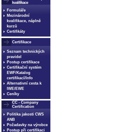
kvalifikace
Formuláře
Mezinárodní
kvalifikace, náplně
kurzů
Certifikáty
Certifikace
Seznam technických
pravidel
Postup certifikace
Certifikační systém
EWF/Katalog
certifikací/Info
Alternativní cesta k
IWE/EWE
Ceníky
CC - Company
Certification
Politika jakosti CWS
ANB
Požadavky na výrobce
Postup při certifikaci