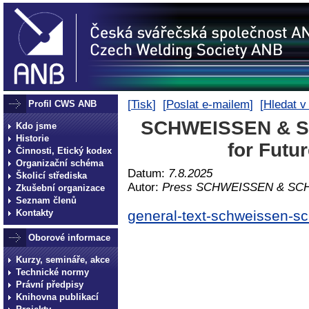
[
Tisk
] [
Poslat e-mailem
] [
Hledat v
Profil CWS ANB
SCHWEISSEN & S
Kdo jsme
Historie
for Futu
Činnosti, Etický kodex
Organizační schéma
Datum:
7.8.2025
Školicí střediska
Autor:
Press SCHWEISSEN & SC
Zkušební organizace
Seznam členů
Kontakty
general-text-schweissen-s
Oborové informace
Kurzy, semináře, akce
Technické normy
Právní předpisy
Knihovna publikací