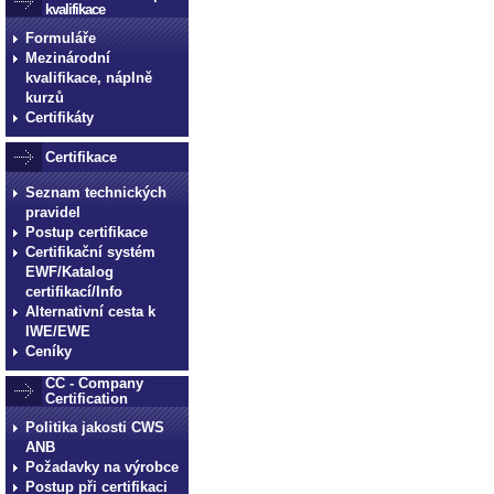
kvalifikace
Formuláře
Mezinárodní
kvalifikace, náplně
kurzů
Certifikáty
Certifikace
Seznam technických
pravidel
Postup certifikace
Certifikační systém
EWF/Katalog
certifikací/Info
Alternativní cesta k
IWE/EWE
Ceníky
CC - Company
Certification
Politika jakosti CWS
ANB
Požadavky na výrobce
Postup při certifikaci