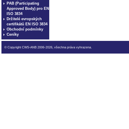
PAB (Participating
Approved Body) pro EN
ISO 3834
Držitelé evropských
certifikátů EN ISO 3834
Obchodní podmínky
Ceníky
© Copyright CWS-ANB 2006-2026, všechna práva vyhrazena.