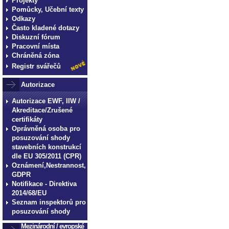
Projekty
Pomůcky, Učební texty
Odkazy
Často kladené dotazy
Diskuzní fórum
Pracovní místa
Chráněná zóna
Registr svářečů
Autorizace
Autorizace EWF, IIW /
Akreditace/Zrušené
certifikáty
Oprávněná osoba pro
posuzování shody
stavebních konstrukcí
dle EU 305/2011 (CPR)
Oznámení,Nestrannost,
GDPR
Notifikace - Direktiva
2014/68/EU
Seznam inspektorů pro
posuzování shody
Mezinárodní / evropské