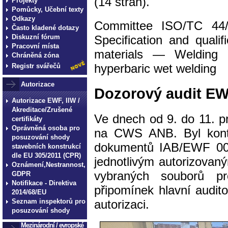
(14 stran).
Projekty
Pomůcky, Učební texty
Odkazy
Committee ISO/TC 44/S
Často kladené dotazy
Specification and qualif
Diskuzní fórum
Pracovní místa
materials — Welding 
Chráněná zóna
hyperbaric wet welding
Registr svářečů
Autorizace
Dozorový audit EW
Autorizace EWF, IIW /
Akreditace/Zrušené
Ve dnech od 9. do 11. 
certifikáty
Oprávněná osoba pro
na CWS ANB. Byl kont
posuzování shody
dokumentů IAB/EWF 001/
stavebních konstrukcí
dle EU 305/2011 (CPR)
jednotlivým autorizovaný
Oznámení,Nestrannost,
vybraných souborů pro
GDPR
Notifikace - Direktiva
připomínek hlavní audi
2014/68/EU
autorizaci.
Seznam inspektorů pro
posuzování shody
Mezinárodní / evropské