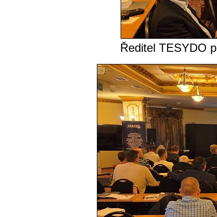
Ředitel TESYDO př