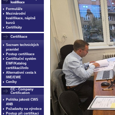
kvalifikace
Formuláře
Mezinárodní
kvalifikace, náplně
kurzů
Certifikáty
Certifikace
Seznam technických
pravidel
Postup certifikace
Certifikační systém
EWF/Katalog
certifikací/Info
Alternativní cesta k
IWE/EWE
Ceníky
CC - Company
Certification
Politika jakosti CWS
ANB
Požadavky na výrobce
Postup při certifikaci