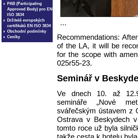
PAB (Participating
Approved Body) pro EN
ISO 3834
Držitelé evropských
...
certifikátů EN ISO 3834
Obchodní podmínky
Recommendations: After so
Ceníky
of the LA, it will be rec
for the scope with amen
025r55-23.
Seminář v Beskyd
Ve dnech 10. až 12.9
semináře „Nové met
svářečským ústavem z 
Ostrava v Beskydech v
tomto roce už byla silni
takže cesta k hotelu byl