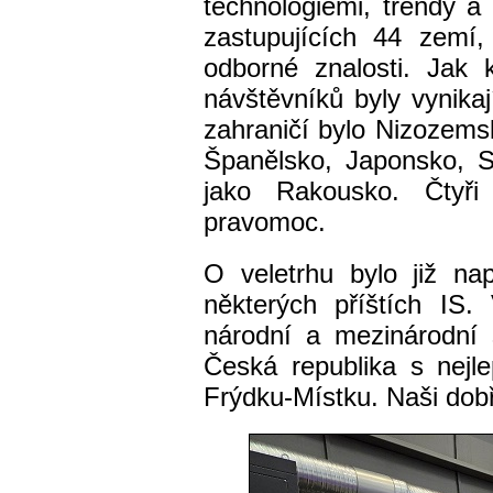
technologiemi, trendy a
zastupujících 44 zemí
odborné znalosti. Jak k
návštěvníků byly vynika
zahraničí bylo Nizozemsko
Španělsko, Japonsko, Sp
jako Rakousko. Čtyři
pravomoc.
O veletrhu bylo již n
některých příštích IS.
národní a mezinárodní 
Česká republika s nejl
Frýdku-Místku. Naši dobř