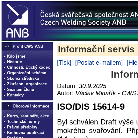
Profil CWS ANB
Informační servis
Kdo jsme
[
Tisk
] [
Poslat e-mailem
] [
Hle
Historie
Činnosti, Etický kodex
Infor
Organizační schéma
Školicí střediska
Zkušební organizace
Datum:
30.9.2025
Seznam členů
Autor:
Václav Minařík - CWS
Kontakty
ISO/DIS 15614-9
Oborové informace
Kurzy, semináře, akce
Byl schválen Draft výš
Technické normy
Právní předpisy
mokrého svařování. Při
Knihovna publikací