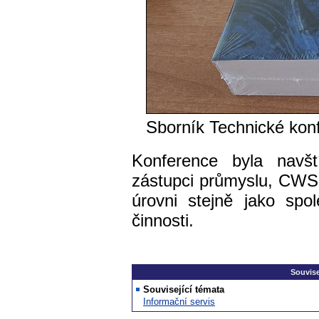
Sborník Technické kon
Konference byla navští
zástupci průmyslu, CWS
úrovni stejně jako spo
činnosti.
Souvise
Související témata
Informační servis