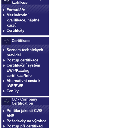
kvalifikace
Formuláře
Mezinárodní
kvalifikace, náplně
kurzů
Certifikáty
Certifikace
Seznam technických
pravidel
Postup certifikace
Certifikační systém
EWF/Katalog
certifikací/Info
Alternativní cesta k
IWE/EWE
Ceníky
CC - Company
Certification
Politika jakosti CWS
ANB
Požadavky na výrobce
Postup při certifikaci