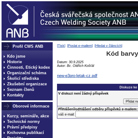
[
Tisk
] [
Poslat e-mailem
] [
Hledat v článcích
]
Profil CWS ANB
Kód barvy:
Kdo jsme
Historie
Datum:
30.9.2025
Autor:
Bc. Oldřich Košťál
Činnosti, Etický kodex
Organizační schéma
new-e3pro-letak-cz.pdf
Školicí střediska
Zkušební organizace
Diskuze ke
Seznam členů
V diskuzi není žádný příspěvek
Kontakty
Oborové informace
Přihlášení/odhlášení odběru příspěvků e-mailem:
váš e-mail:
Kurzy, semináře, akce
Technické normy
Právní předpisy
Knihovna publikací