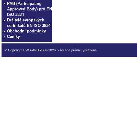
PAB (Participating
Approved Body) pro EN
ISO 3834
Držitelé evropských
certifikátů EN ISO 3834
Obchodní podmínky
Ceníky
© Copyright CWS-ANB 2006-2026, všechna práva vyhrazena.