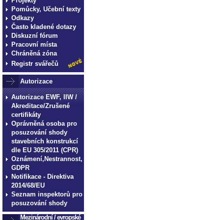
Projekty
Pomůcky, Učební texty
Odkazy
Často kladené dotazy
Diskuzní fórum
Pracovní místa
Chráněná zóna
Registr svářečů
Autorizace
Autorizace EWF, IIW /
Akreditace/Zrušené
certifikáty
Oprávněná osoba pro
posuzování shody
stavebních konstrukcí
dle EU 305/2011 (CPR)
Oznámení,Nestrannost,
GDPR
Notifikace - Direktiva
2014/68/EU
Seznam inspektorů pro
posuzování shody
Mezinárodní / evropské