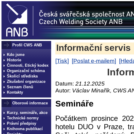
Profil CWS ANB
Informační servis
Kdo jsme
[
Tisk
] [
Poslat e-mailem
] [
Hleda
Historie
Činnosti, Etický kodex
Infor
Organizační schéma
Školicí střediska
Zkušební organizace
Datum:
21.12.2025
Seznam členů
Autor:
Václav Minařík, CWS A
Kontakty
Semináře
Oborové informace
Kurzy, semináře, akce
Počátkem prosince 202
Technické normy
Právní předpisy
hotelu DUO v Praze, tra
Knihovna publikací