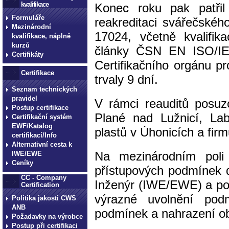
kvalifikace
Konec roku pak patři
Formuláře
reakreditaci svářečské
Mezinárodní
17024, včetně kvalifik
kvalifikace, náplně
kurzů
články ČSN EN ISO/IE
Certifikáty
Certifikačního orgánu p
Certifikace
trvaly 9 dní.
Seznam technických
pravidel
V rámci reauditů posuzo
Postup certifikace
Plané nad Lužnicí, La
Certifikační systém
EWF/Katalog
plastů v Úhonicích a fi
certifikací/Info
Alternativní cesta k
Na mezinárodním poli
IWE/EWE
Ceníky
přístupových podmínek 
CC - Company
Inženýr (IWE/EWE) a pos
Certification
výrazné uvolnění podm
Politika jakosti CWS
ANB
podmínek a nahrazení o
Požadavky na výrobce
Postup při certifikaci