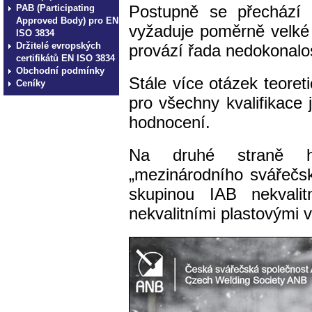
Postupně se přechází 
PAB (Participating
Approved Body) pro EN
vyžaduje poměrně velké 
ISO 3834
Držitelé evropských
provází řada nedokonalo
certifikátů EN ISO 3834
Obchodní podmínky
Stále více otázek teoret
Ceníky
pro všechny kvalifikace 
hodnocení.
Na druhé straně ha
„mezinárodního svářečsk
skupinou IAB nekvali
nekvalitními plastovými 