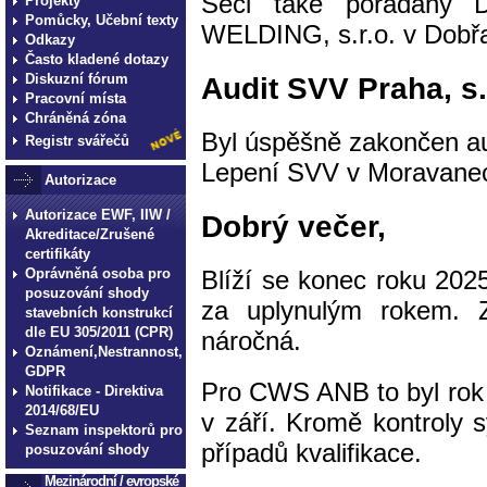
Seči také pořádaný
Projekty
Pomůcky, Učební texty
WELDING, s.r.o. v Dobřa
Odkazy
Často kladené dotazy
Audit SVV Praha, s.
Diskuzní fórum
Pracovní místa
Chráněná zóna
Byl úspěšně zakončen au
Registr svářečů
Lepení SVV v Moravane
Autorizace
Autorizace EWF, IIW /
Dobrý večer,
Akreditace/Zrušené
certifikáty
Blíží se konec roku 202
Oprávněná osoba pro
posuzování shody
za uplynulým rokem. Z
stavebních konstrukcí
dle EU 305/2011 (CPR)
náročná.
Oznámení,Nestrannost,
GDPR
Pro CWS ANB to byl rok 
Notifikace - Direktiva
2014/68/EU
v září. Kromě kontroly 
Seznam inspektorů pro
případů kvalifikace.
posuzování shody
Mezinárodní / evropské