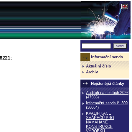
Informační servis
#8221;
Aktuální číslo
Archiv
Nejčtenější články
Auditoři na cestách 2026
(47566)
Informační servis č. 309
(36064)
KVALIFIKACE
SVÁŘEČŮ PRO
NAMÁHANÉ
KONSTRUKCE
VÝROBKŮ,