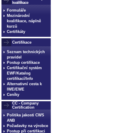
kvalifikace
Formuláře
Mezinárodní
kvalifikace, náplně
kurzů
Certifikáty
Certifikace
Seznam technických
pravidel
Postup certifikace
Certifikační systém
EWF/Katalog
certifikací/Info
Alternativní cesta k
IWE/EWE
Ceníky
CC - Company
Certification
Politika jakosti CWS
ANB
Požadavky na výrobce
Postup při certifikaci