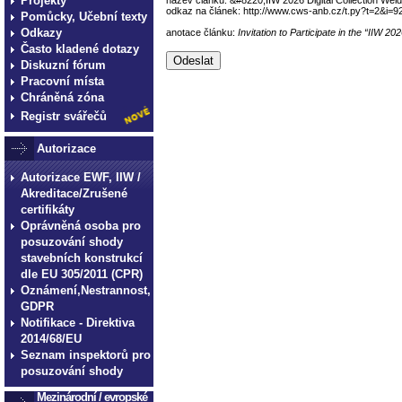
Projekty
odkaz na článek: http://www.cws-anb.cz/t.py?t=2&i=9
Pomůcky, Učební texty
Odkazy
anotace článku:
Invitation to Participate in the “IIW 20
Často kladené dotazy
Diskuzní fórum
Pracovní místa
Chráněná zóna
Registr svářečů
Autorizace
Autorizace EWF, IIW /
Akreditace/Zrušené
certifikáty
Oprávněná osoba pro
posuzování shody
stavebních konstrukcí
dle EU 305/2011 (CPR)
Oznámení,Nestrannost,
GDPR
Notifikace - Direktiva
2014/68/EU
Seznam inspektorů pro
posuzování shody
Mezinárodní / evropské