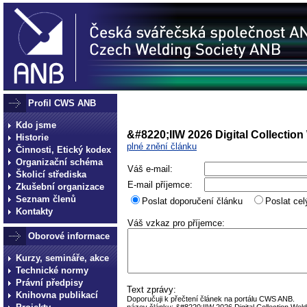
Profil CWS ANB
Kdo jsme
&#8220;IIW 2026 Digital Collectio
Historie
plné znění článku
Činnosti, Etický kodex
Organizační schéma
Váš e-mail:
Školicí střediska
E-mail příjemce:
Zkušební organizace
Seznam členů
Poslat doporučení článku
Poslat cel
Kontakty
Váš vzkaz pro příjemce:
Oborové informace
Kurzy, semináře, akce
Technické normy
Právní předpisy
Text zprávy:
Knihovna publikací
Doporučuji k přečtení článek na portálu CWS ANB.
název článku: &#8220;IIW 2026 Digital Collection Weld