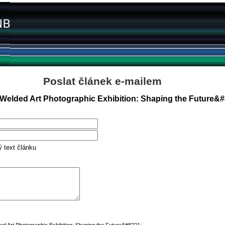
Poslat článek e-mailem
n Welded Art Photographic Exhibition: Shaping the Future&
ý text článku
ed Art Photographic Exhibition: Shaping the Future&#8221;