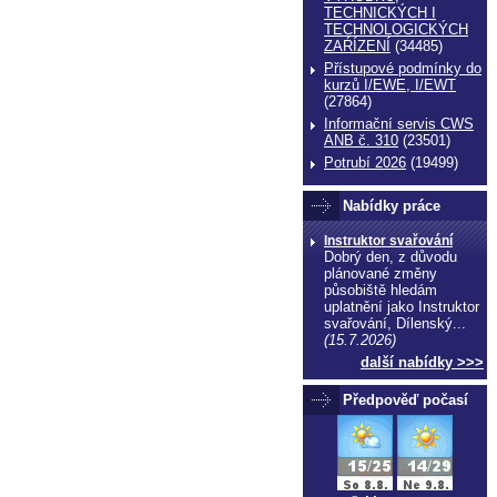
TECHNICKÝCH I
TECHNOLOGICKÝCH
ZAŔÍZENÍ
(34485)
Přístupové podmínky do
kurzů I/EWE, I/EWT
(27864)
Informační servis CWS
ANB č. 310
(23501)
Potrubí 2026
(19499)
Nabídky práce
Instruktor svařování
Dobrý den, z důvodu
plánované změny
působiště hledám
uplatnění jako Instruktor
svařování, Dílenský...
(15.7.2026)
další nabídky >>>
Předpověď počasí