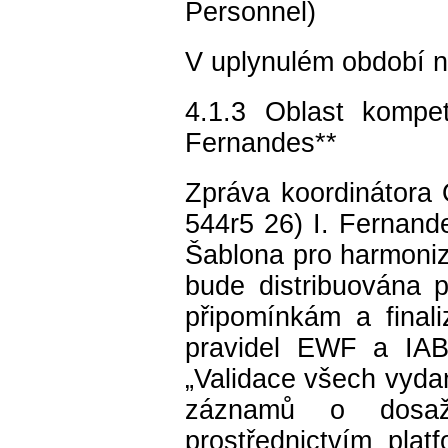
Personnel)
V uplynulém období 
4.1.3 Oblast komp
Fernandes**
Zpráva koordinátor
544r5 26) I. Fernan
Šablona pro harmoni
bude distribuována
připomínkám a finali
pravidel EWF a IA
„Validace všech vyda
záznamů o dosaže
prostřednictvím pla