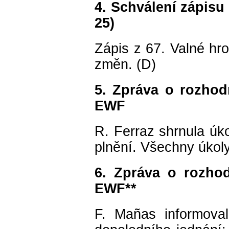
4. Schválení zápis
25)
Zápis z 67. Valné h
změn. (D)
5. Zpráva o rozhod
EWF
R. Ferraz shrnula úko
plnění. Všechny úkoly
6. Zpráva o rozho
EWF**
F. Mañas informova