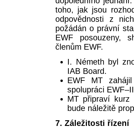
dopoledního jednání:
toho, jak jsou rozh
odpovědnosti z nic
požádán o právní st
EWF posouzeny, sh
členům EWF.
I. Németh byl zn
IAB Board.
EWF MT zahájil
spolupráci EWF–I
MT připraví kurz
bude náležitě pro
7. Záležitosti řízení