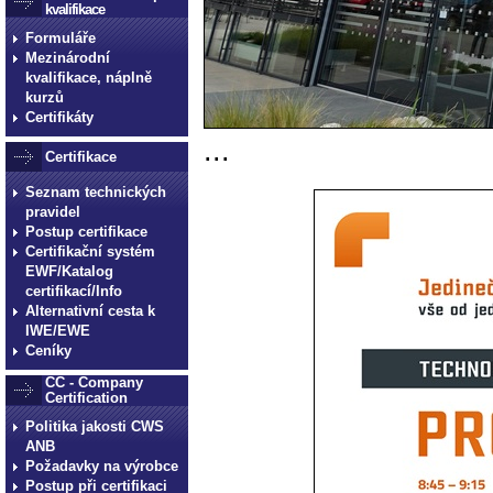
kvalifikace
Formuláře
Mezinárodní
kvalifikace, náplně
kurzů
Certifikáty
...
Certifikace
Seznam technických
pravidel
Postup certifikace
Certifikační systém
EWF/Katalog
certifikací/Info
Alternativní cesta k
IWE/EWE
Ceníky
CC - Company
Certification
Politika jakosti CWS
ANB
Požadavky na výrobce
Postup při certifikaci