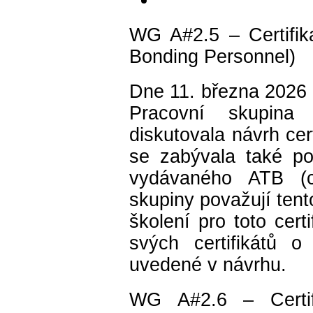
WG A#2.5 – Certifika
Bonding Personnel)
Dne 11. března 2026 s
Pracovní skupina (
diskutovala návrh cer
se zabývala také po
vydávaného ATB (ce
skupiny považují tent
školení pro toto cer
svých certifikátů o
uvedené v návrhu.
WG A#2.6 – Certifi