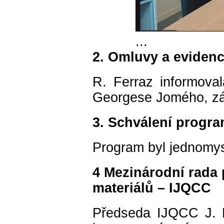
...
2. Omluvy a eviden
R. Ferraz informoval
Georgese Jomého, z
3. Schválení progr
Program byl jednomys
4 Mezinárodní rada p
materiálů – IJQCC
Předseda IJQCC J. Ro