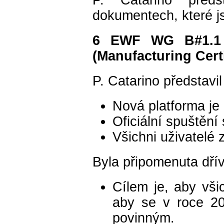
dokumentech, které j
6 EWF WG B#1.1 –
(Manufacturing Cert
P. Catarino představi
Nová platforma je o
Oficiální spuštěn
Všichni uživatelé 
Byla připomenuta dřív
Cílem je, aby vši
aby se v roce 20
povinným.