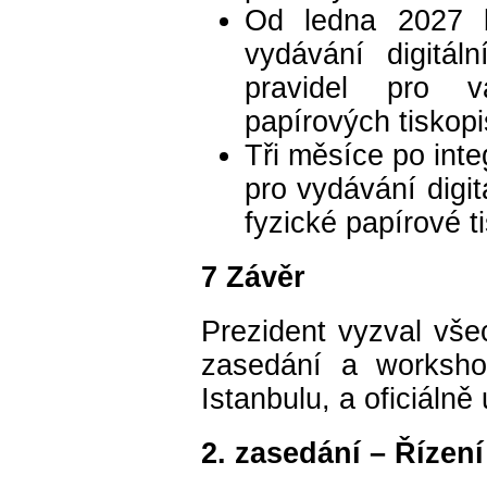
Od ledna 2027 
vydávání digitál
pravidel pro va
papírových tiskopi
Tři měsíce po int
pro vydávání digi
fyzické papírové t
7 Závěr
Prezident vyzval vše
zasedání a worksho
Istanbulu, a oficiálně
2. zasedání – Řízení