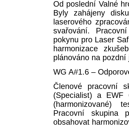
Od poslední Valné h
Byly zahájeny disk
laserového zpracován
svařování. Pracovn
pokynu pro Laser Saf
harmonizace zkušeb
plánováno na pozdní 
WG A#1.6 – Odporové
Členové pracovní 
(Specialist) a EWF 
(harmonizované) t
Pracovní skupina 
obsahovat harmonizo