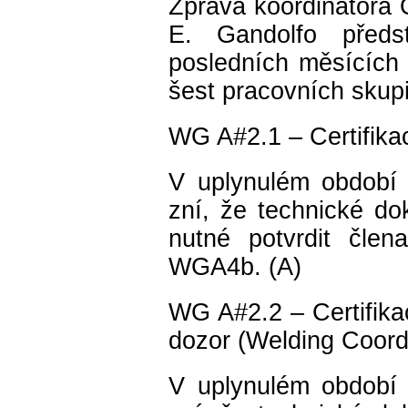
Zpráva koordinátora 
E. Gandolfo předst
posledních měsících 
šest pracovních skupi
WG A#2.1 – Certifik
V uplynulém období
zní, že technické d
nutné potvrdit čle
WGA4b. (A)
WG A#2.2 – Certifika
dozor (Welding Coordi
V uplynulém období