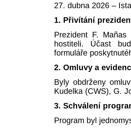
27. dubna 2026 – Ist
1. Přivítání prezide
Prezident F. Mañas 
hostiteli. Účast b
formuláře poskytnuté
2. Omluvy a eviden
Byly obdrženy omluv
Kudelka (CWS), G. 
3. Schválení progr
Program byl jednomys