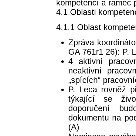
kompetencí a rámec 
4.1 Oblasti kompeten
4.1.1 Oblast kompeten
Zpráva koordináto
GA 761r1 26): P. L
4 aktivní pracov
neaktivní pracov
„spících“ pracovní
P. Leca rovněž p
týkající se živ
doporučení bu
dokumentu na pod
(A)