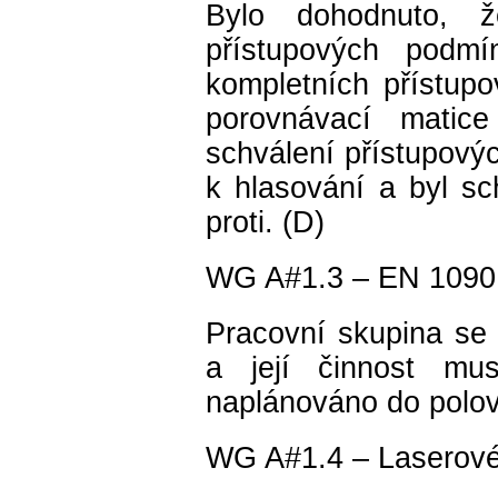
Bylo dohodnuto, ž
přístupových podm
kompletních přístu
porovnávací matic
schválení přístupov
k hlasování a byl s
proti. (D)
WG A#1.3 – EN 1090 –
Pracovní skupina se
a její činnost mu
naplánováno do polov
WG A#1.4 – Laserové