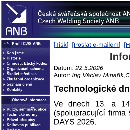
[
Tisk
] [
Poslat e-mailem
] [
H
Profil CWS ANB
Kdo jsme
Info
Historie
Činnosti, Etický kodex
Datum:
22.5.2026
Organizační schéma
Školicí střediska
Autor:
Ing.Václav Minařík,C
Zkušební organizace
Seznam členů
Technologické d
Kontakty
Oborové informace
Ve dnech 13. a 14
Kurzy, semináře, akce
(spolupracující fi
Technické normy
DAYS 2026.
Právní předpisy
Knihovna publikací