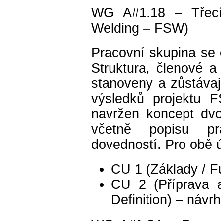
WG A#1.18 – Třecí 
Welding – FSW)
Pracovní skupina se
Struktura, členové 
stanoveny a zůstávaj
výsledků projektu
navržen koncept dvou
včetně popisu pr
dovedností. Pro obě 
CU 1 (Základy / 
CU 2 (Příprava a
Definition) – náv