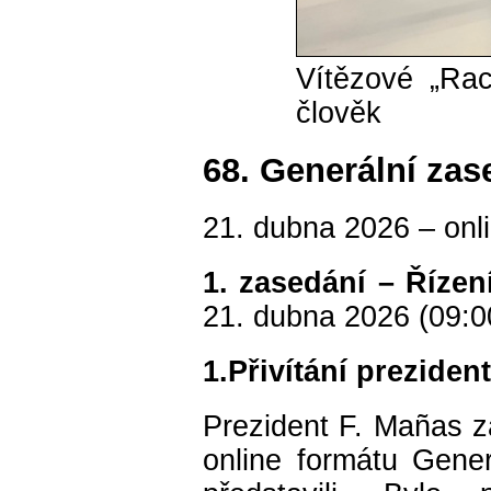
Vítězové „Ra
člověk
68. Generální za
21. dubna 2026 – onl
1. zasedání – Řízení
21. dubna 2026 (09:
1.Přivítání preziden
Prezident F. Mañas za
online formátu Gene