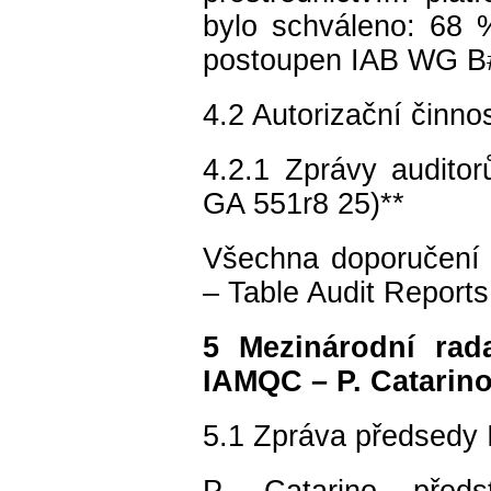
bylo schváleno: 68 
postoupen IAB WG B#1
4.2 Autorizační čin
4.2.1 Zprávy audito
GA 551r8 25)**
Všechna doporučení
– Table Audit Report
5 Mezinárodní rada
IAMQC – P. Catarino
5.1 Zpráva předsedy
P. Catarino před