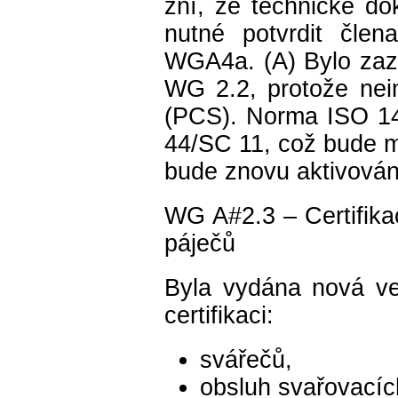
zní, že technické d
nutné potvrdit čle
WGA4a. (A) Bylo zaz
WG 2.2, protože nei
(PCS). Norma ISO 14
44/SC 11, což bude m
bude znovu aktivován
WG A#2.3 – Certifika
páječů
Byla vydána nová v
certifikaci:
svářečů,
obsluh svařovacíc