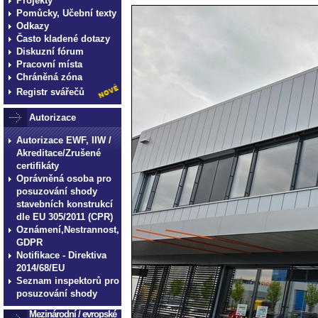
Projekty
Pomůcky, Učební texty
Odkazy
Často kladené dotazy
Diskuzní fórum
Pracovní místa
Chráněná zóna
Registr svářečů
Autorizace
Autorizace EWF, IIW /
Akreditace/Zrušené
certifikáty
Oprávněná osoba pro
posuzování shody
stavebních konstrukcí
dle EU 305/2011 (CPR)
Oznámení,Nestrannost,
GDPR
Notifikace - Direktiva
2014/68/EU
Seznam inspektorů pro
posuzování shody
Mezinárodní / evropské