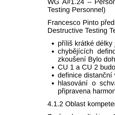
WG A#1.24 – Personá
Testing Personnel)
Francesco Pinto před
Destructive Testing 
příliš krátké délk
chybějících defi
zkoušení Bylo doh
CU 1 a CU 2 budo
definice distančn
hlasování o schv
připravena harmon
4.1.2 Oblast kompeten