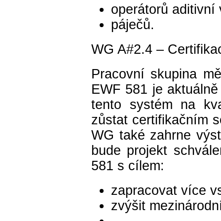
operátorů aditivní
páječů.
WG A#2.4 – Certifikac
Pracovní skupina mě
EWF 581 je aktuálně 
tento systém na kva
zůstat certifikačním
WG také zahrne výs
bude projekt schvál
581 s cílem:
zapracovat více v
zvýšit mezinárodn