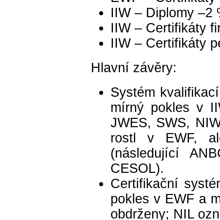
IIW – Diplomy –2 
IIW – Certifikáty 
IIW – Certifikáty 
Hlavní závěry:
Systém kvalifikac
mírný pokles v I
JWES, SWS, NIW).
rostl v EWF, a
(následující AN
CESOL).
Certifikační sys
pokles v EWF a mí
obdrženy; NIL ozn