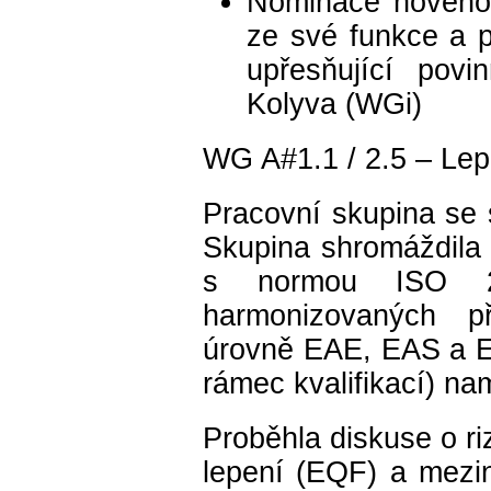
Nominace nového 
ze své funkce a 
upřesňující povi
Kolyva (WGi)
WG A#1.1 / 2.5 – Le
Pracovní skupina se s
Skupina shromáždila 
s normou ISO 21
harmonizovaných př
úrovně EAE, EAS a E
rámec kvalifikací) n
Proběhla diskuse o 
lepení (EQF) a mez