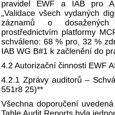
pravidel EWF a IAB pro A
„Validace všech vydaných dig
záznamů o dosažených vý
prostřednictvím platformy MCP
schváleno: 68 % pro, 32 % zd
IAB WG B#1 k začlenění do pra
4.2 Autorizační činnosti EWF
4.2.1 Zprávy auditorů – Schv
551r8 25)**
Všechna doporučení uveden
Table Audit Reports byla jedn