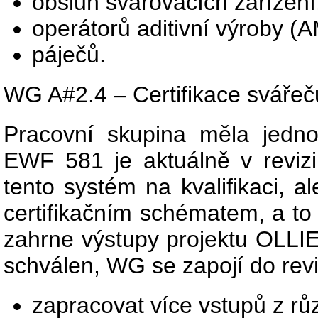
obsluh svařovacích zařízení
operátorů aditivní výroby (A
páječů.
WG A#2.4 – Certifikace svářečů
Pracovní skupina měla jedno
EWF 581 je aktuálně v reviz
tento systém na kvalifikaci, a
certifikačním schématem, a t
zahrne výstupy projektu OLL
schválen, WG se zapojí do rev
zapracovat více vstupů z rů