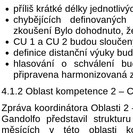
příliš krátké délky jednotl
chybějících definovanýc
zkoušení Bylo dohodnuto, ž
CU 1 a CU 2 budou sloučen
definice distanční výuky bu
hlasování o schválení b
připravena harmonizovaná zk
4.1.2 Oblast kompetence 2 – Ce
Zpráva koordinátora Oblasti 2
Gandolfo představil strukturu
měsících v této oblasti k