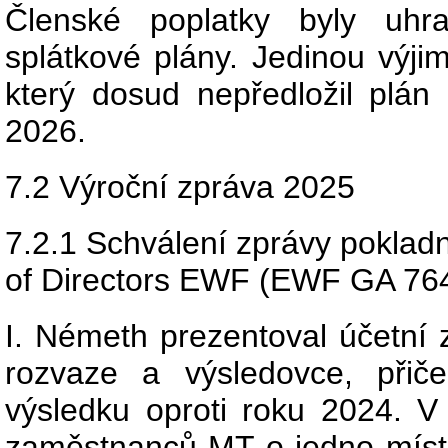
Členské poplatky byly uhr
splátkové plány. Jedinou výjim
který dosud nepředložil plán
2026.
7.2 Výroční zpráva 2025
7.2.1 Schválení zprávy poklad
of Directors EWF (EWF GA 76
I. Németh prezentoval účetní 
rozvaze a výsledovce, přič
výsledku oproti roku 2024. V
zaměstnanců MT o jedno místo