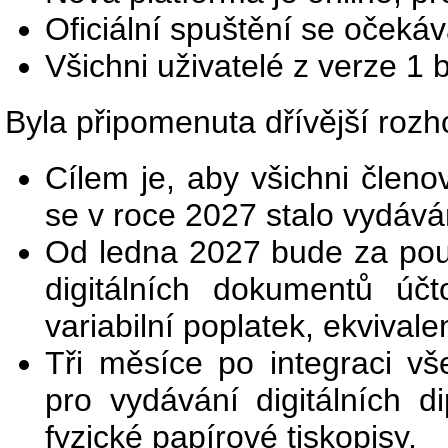
Oficiální spuštění se očeká
Všichni uživatelé z verze 1 
Byla připomenuta dřívější rozh
Cílem je, aby všichni členo
se v roce 2027 stalo vydává
Od ledna 2027 bude za pou
digitálních dokumentů účt
variabilní poplatek, ekvival
Tři měsíce po integraci v
pro vydávání digitálních 
fyzické papírové tiskopisy.