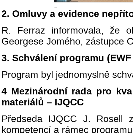
...
2. Omluvy a evidence nepří
R. Ferraz informovala, že o
Georgese Jomého, zástupce 
3. Schválení programu (EWF
Program byl jednomyslně schv
4 Mezinárodní rada pro kvali
materiálů – IJQCC
Předseda IJQCC J. Rosell zah
kompetencí a rámec programu