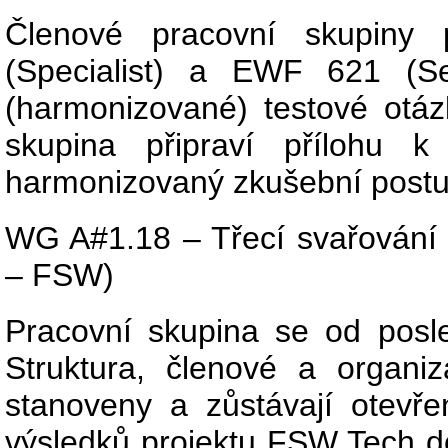
Členové pracovní skupiny
(Specialist) a EWF 621 (Se
(harmonizované) testové otá
skupina připraví přílohu 
harmonizovaný zkušební postu
WG A#1.18 – Třecí svařování s
– FSW)
Pracovní skupina se od pos
Struktura, členové a organi
stanoveny a zůstávají otevř
výsledků projektu FSW Tech 