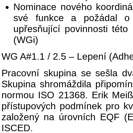
Nominace nového koordinát
své funkce a požádal o 
upřesňující povinnosti tét
(WGi)
WG A#1.1 / 2.5 – Lepení (Adh
Pracovní skupina se sešla dv
Skupina shromáždila připomín
normou ISO 21368. Erik Meiß
přístupových podmínek pro kv
založený na úrovních EQF (Ev
ISCED.