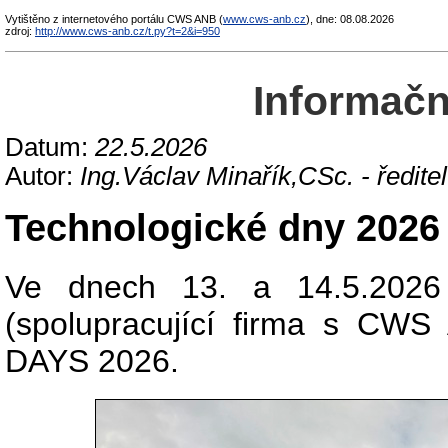
Vytištěno z internetového portálu CWS ANB (
www.cws-anb.cz
), dne: 08.08.2026
zdroj:
http://www.cws-anb.cz/t.py?t=2&i=950
Informační
Datum:
22.5.2026
Autor:
Ing.Václav Minařík,CSc. - ředi
Technologické dny 202
Ve dnech 13. a 14.5.2026
(spolupracující firma s C
DAYS 2026.