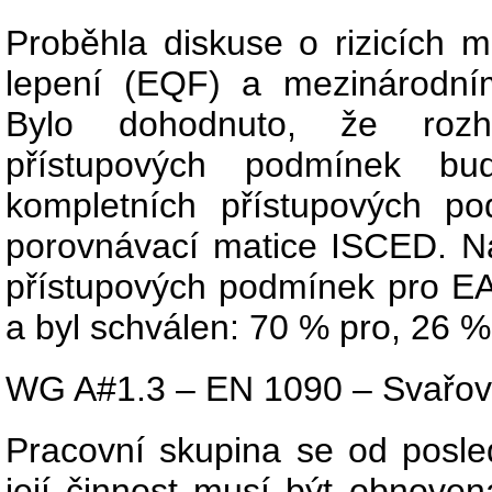
Proběhla diskuse o rizicích
lepení (EQF) a mezinárodn
Bylo dohodnuto, že rozho
přístupových podmínek b
kompletních přístupových 
porovnávací matice ISCED. Ná
přístupových podmínek pro EA
a byl schválen: 70 % pro, 26 % 
WG A#1.3 – EN 1090 – Svařova
Pracovní skupina se od posl
její činnost musí být obnove