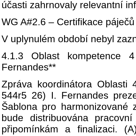
účasti zahrnovaly relevantní i
WG A#2.6 – Certifikace páječů 
V uplynulém období nebyl zaz
4.1.3 Oblast kompetence 
Fernandes**
Zpráva koordinátora Oblas
544r5 26) I. Fernandes prez
Šablona pro harmonizované z
bude distribuována pracov
připomínkám a finalizaci. (