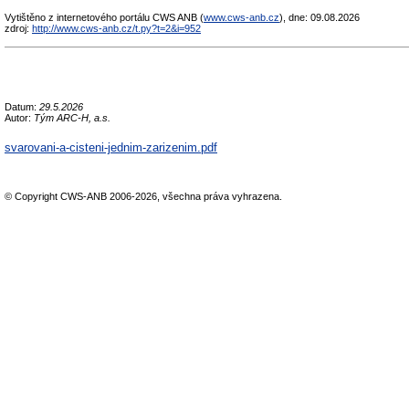
Vytištěno z internetového portálu CWS ANB (
www.cws-anb.cz
), dne: 09.08.2026
zdroj:
http://www.cws-anb.cz/t.py?t=2&i=952
Datum:
29.5.2026
Autor:
Tým ARC-H, a.s.
svarovani-a-cisteni-jednim-zarizenim.pdf
© Copyright CWS-ANB 2006-2026, všechna práva vyhrazena.