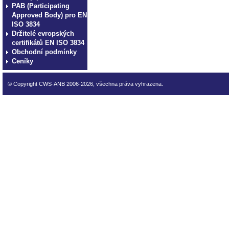
PAB (Participating
Approved Body) pro EN
ISO 3834
Držitelé evropských
certifikátů EN ISO 3834
Obchodní podmínky
Ceníky
© Copyright CWS-ANB 2006-2026, všechna práva vyhrazena.