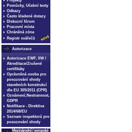
Projekty
Pomůcky, Učební texty
Odkazy
Často kladené dotazy
Diskuzní fórum
Pracovní místa
Chráněná zóna
Registr svářečů
Autorizace
Autorizace EWF, IIW /
Akreditace/Zrušené
certifikáty
Oprávněná osoba pro
posuzování shody
stavebních konstrukcí
dle EU 305/2011 (CPR)
Oznámení,Nestrannost,
GDPR
Notifikace - Direktiva
2014/68/EU
Seznam inspektorů pro
posuzování shody
Mezinárodní / evropské