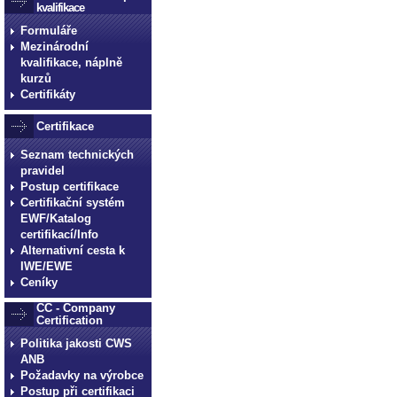
kvalifikace
Formuláře
Mezinárodní
kvalifikace, náplně
kurzů
Certifikáty
Certifikace
Seznam technických
pravidel
Postup certifikace
Certifikační systém
EWF/Katalog
certifikací/Info
Alternativní cesta k
IWE/EWE
Ceníky
CC - Company
Certification
Politika jakosti CWS
ANB
Požadavky na výrobce
Postup při certifikaci