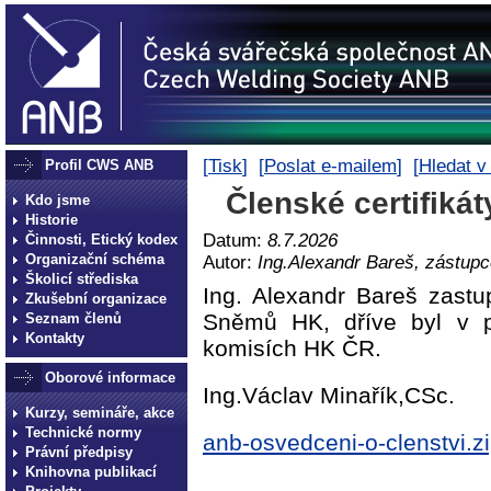
[
Tisk
] [
Poslat e-mailem
] [
Hledat v
Profil CWS ANB
Členské certifik
Kdo jsme
Historie
Datum:
8.7.2026
Činnosti, Etický kodex
Organizační schéma
Autor:
Ing.Alexandr Bareš, zástu
Školicí střediska
Ing. Alexandr Bareš zas
Zkušební organizace
Sněmů HK, dříve byl v p
Seznam členů
Kontakty
komisích HK ČR.
Oborové informace
Ing.Václav Minařík,CSc.
Kurzy, semináře, akce
Technické normy
anb-osvedceni-o-clenstvi.z
Právní předpisy
Knihovna publikací