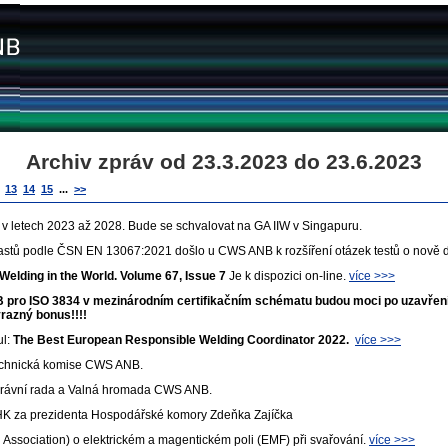
Archiv zpráv od 23.3.2023 do 23.6.2023
13
14
15
...
>>
W v letech 2023 až 2028. Bude se schvalovat na GA IIW v Singapuru.
 plastů podle ČSN EN 13067:2021 došlo u CWS ANB k rozšíření otázek testů o nově
Welding in the World. Volume 67, Issue 7
Je k dispozici on-line.
více >>>
B pro ISO 3834 v mezinárodním certifikačním schématu budou moci po uzavř
ýrazný bonus!!!!
ul:
The Best European Responsible Welding Coordinator 2022.
více >>>
echnická komise CWS ANB.
právní rada a Valná hromada CWS ANB.
 HK za prezidenta Hospodářské komory Zdeňka Zajíčka
ssociation) o elektrickém a magentickém poli (EMF) při svařování.
více >>>