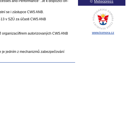
ocesses and Performance". Je k dispozici on-
©
Meteopress
častní se i zástupce CWS ANB.
04-13 v SZÚ za účasti CWS ANB
www.komora.cz
iž organizací/firem autorizovaných CWS ANB
se je jedním z mechanizmů zabezpečování