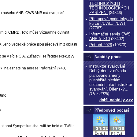
TECHNICKÝCH I
TECHNOLOGICKÝCH
ZAŔÍZENÍ
(34346)
ditu našeho ANB. CWS ANB má evropské
Přístupové podmínky do
kurzů I/EWE, I/EWT
(27787)
měrnici CMRD. Toto může významně ovlivnit
Informační servis CWS
ANB č. 310
(23402)
W. Jeho vědecké práce jsou především z oblasti
Potrubí 2026
(19373)
se v sídle ČIA. Zúčastnil se ředitel exekutivy
Nabídky práce
Instruktor svařování
, naleznete na adrese: Nádražní I/748,
Dobrý den, z důvodu
plánované změny
působiště hledám
uplatnění jako Instruktor
svařování, Dílenský...
(15.7.2026)
Brno.
další nabídky >>>
Předpověď počasí
.
national Symposium that will be held at TWI in