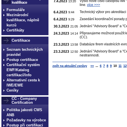
Vyšlo nové číslo časopisu IIW
7.4.2023
13:20
kvalifikace
line.
více >>>
Formuláře
Technický výbor pro akreditaci
6.4.2023
9:44
Mezinárodní
Zasedání koordinační porady p
6.4.2023
9:29
kvalifikace, náplně
kurzů
Jednání "Advisory Board" a "
30.3.2023
21:05
Certifikáty
Připravujeme možnost použít k
24.3.2023
14:14
(CC).
Certifikace
Databáze firem vlastnících evr
23.3.2023
13:58
Seznam technických
Jednání "Advisory Board" a "
23.3.2023
12:50
pravidel
nestrannosti.
Postup certifikace
Certifikační systém
zpět na aktuální zprávy
<<
...
6
7
8
9
10
11
12
EWF/Katalog
certifikací/Info
Alternativní cesta k
IWE/EWE
Ceníky
CC - Company
Certification
Politika jakosti CWS
ANB
Požadavky na výrobce
Postup při certifikaci