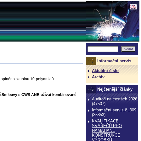
Informační servis
Aktuální číslo
Archiv
 doplněno skupinu 10-polyamidů.
Nejčtenější články
ení Smlouvy s CWS ANB užívat kombinované
Auditoři na cestách 2026
(47507)
Informační servis č. 309
(35853)
KVALIFIKACE
SVÁŘEČŮ PRO
NAMÁHANÉ
KONSTRUKCE
VÝROBKŮ,