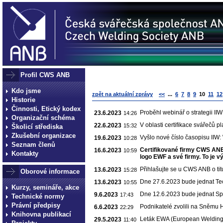
Profil CWS ANB
Kdo jsme
zpět na aktuální zprávy
<<
...
6
7
8
9
10
11
12
Historie
Činnosti, Etický kodex
Proběhl webinář o strategii II
23.6.2023
14:26
Organizační schéma
V oblasti certifikace svářečů
22.6.2023
15:32
Školicí střediska
Zkušební organizace
Vyšlo nové číslo časopisu IIW:
19.6.2023
10:28
Seznam členů
Certifikované firmy CWS AN
16.6.2023
10:59
Kontakty
logo EWF a své firmy. To je v
Přihlašujte se u CWS ANB o tit
13.6.2023
15:28
Oborové informace
Dne 27.6.2023 bude jednat T
13.6.2023
10:55
Kurzy, semináře, akce
Dne 12.6.2023 bude jednat S
9.6.2023
17:43
Technické normy
Právní předpisy
Podnikatelé zvolili na Sněmu
6.6.2023
22:29
Knihovna publikací
Leták EWA (European Welding A
29.5.2023
11:40