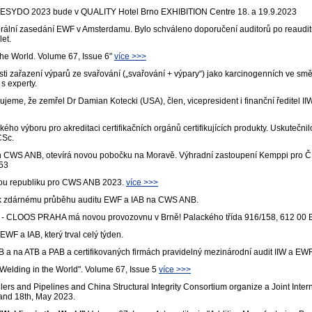
DO 2023 bude v QUALITY Hotel Brno EXHIBITION Centre 18. a 19.9.2023
erální zasedání EWF v Amsterdamu. Bylo schváleno doporučení auditorů po reau
let.
the World. Volume 67, Issue 6"
více >>>
sti zařazení výparů ze svařování („svařování + výpary“) jako karcinogenních ve s
 s experty.
me, že zemřel Dr Damian Kotecki (USA), člen, vicepresident i finanční ředitel II
ho výboru pro akreditaci certifikačních orgánů certifikujících produkty. Uskutečnilo 
CSc.
en CWS ANB, otevírá novou pobočku na Moravě. Výhradní zastoupení Kemppi pro ČR
 53
skou republiku pro CWS ANB 2023.
více >>>
i k zdárnému průběhu auditu EWF a IAB na CWS ANB.
 - CLOOS PRAHA má novou provozovnu v Brně! Palackého třída 916/158, 612 00 
WF a IAB, který trval celý týden.
 na ATB a PAB a certifikovaných firmách pravidelný mezinárodní audit IIW a EWF
 "Welding in the World". Volume 67, Issue 5
více >>>
lers and Pipelines and China Structural Integrity Consortium organize a Joint Inter
and 18th, May 2023.