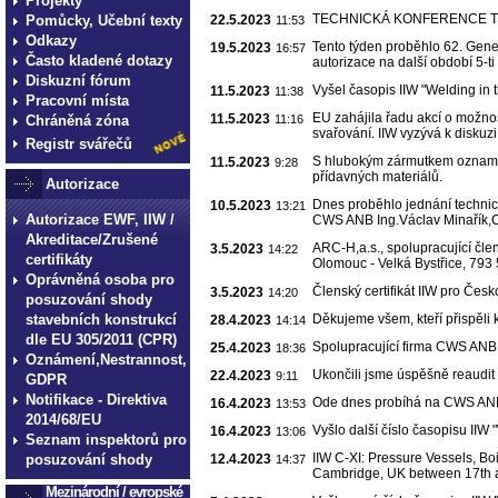
Projekty
TECHNICKÁ KONFERENCE TESY
Pomůcky, Učební texty
22.5.2023
11:53
Odkazy
Tento týden proběhlo 62. Gen
19.5.2023
16:57
Často kladené dotazy
autorizace na další období 5-ti 
Diskuzní fórum
Vyšel časopis IIW "Welding in 
11.5.2023
11:38
Pracovní místa
EU zahájila řadu akcí o možno
11.5.2023
Chráněná zóna
11:16
svařování. IIW vyzývá k diskuzi
Registr svářečů
S hlubokým zármutkem oznamuje
11.5.2023
9:28
přídavných materiálů.
Autorizace
Dnes proběhlo jednání technické
10.5.2023
13:21
Autorizace EWF, IIW /
CWS ANB Ing.Václav Minařík,
Akreditace/Zrušené
ARC-H,a.s., spolupracující čl
3.5.2023
14:22
certifikáty
Olomouc - Velká Bystřice, 793
Oprávněná osoba pro
Členský certifikát IIW pro Če
3.5.2023
14:20
posuzování shody
stavebních konstrukcí
Děkujeme všem, kteří přispěl
28.4.2023
14:14
dle EU 305/2011 (CPR)
Spolupracující firma CWS ANB
25.4.2023
18:36
Oznámení,Nestrannost,
Ukončili jsme úspěšně reaudit E
22.4.2023
9:11
GDPR
Notifikace - Direktiva
Ode dnes probíhá na CWS ANB a
16.4.2023
13:53
2014/68/EU
Vyšlo další číslo časopisu IIW
16.4.2023
13:06
Seznam inspektorů pro
IIW C-XI: Pressure Vessels, Boi
posuzování shody
12.4.2023
14:37
Cambridge, UK between 17th 
Mezinárodní / evropské