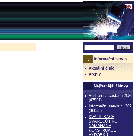
Informační servis
Aktuální číslo
Archiv
Nejčtenější články
Auditoři na cestách 2026
(47561)
Informační servis č. 309
(36055)
KVALIFIKACE
SVÁŘEČŮ PRO
NAMÁHANÉ
KONSTRUKCE
VÝROBKŮ,