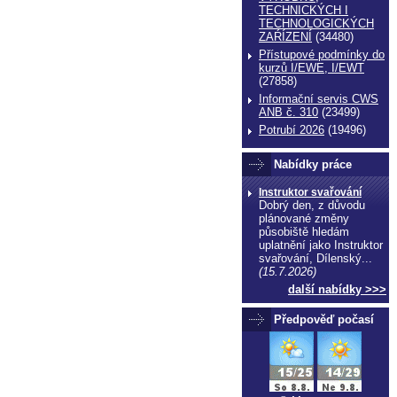
TECHNICKÝCH I
TECHNOLOGICKÝCH
ZAŔÍZENÍ
(34480)
Přístupové podmínky do
kurzů I/EWE, I/EWT
(27858)
Informační servis CWS
ANB č. 310
(23499)
Potrubí 2026
(19496)
Nabídky práce
Instruktor svařování
Dobrý den, z důvodu
plánované změny
působiště hledám
uplatnění jako Instruktor
svařování, Dílenský...
(15.7.2026)
další nabídky >>>
Předpověď počasí