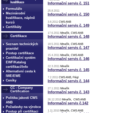
kvalifikace
Informační servis č. 151
Formuláře
25.8.2011
Mezinárodní
Informační servis č. 150
kvalifikace, náplně
3.8.2011
CWS ANB
kurzů
Informační servis č. 149
Certifikáty
17.6.2011
Minařík, CWS ANB
Certifikace
Informační servis č. 148
Seznam technických
18.5.2011
Minařík, CWS ANB
Informační servis č. 147
pravidel
Postup certifikace
15.4.2011
Minařík, CWS ANB
Certifikační systém
Informační servis č. 146
EWF/Katalog
22.3.2011
Minařík
certifikací/Info
Informační servis č. 145
Alternativní cesta k
IWE/EWE
7.2.2011
CWS ANB, Flégl
Ceníky
Informační servis č. 144
CC - Company
27.1.2011
Minařík
Certification
Informační servis č. 143
Politika jakosti CWS
26.12.2010
Minařík, CWS ANB
ANB
Informační servis č.142
Požadavky na výrobce
1.11.2010
Minařík, CWS ANB
Postup při certifikaci