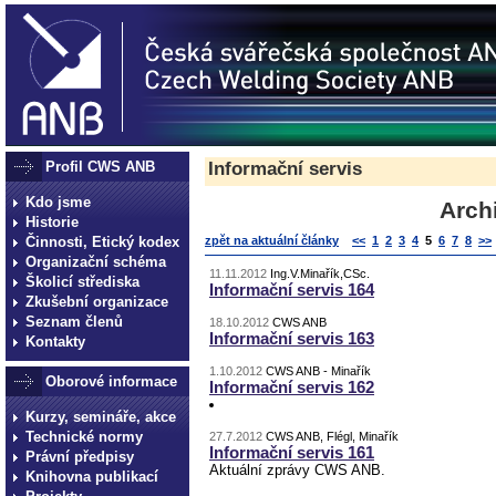
Profil CWS ANB
Informační servis
Kdo jsme
Arch
Historie
Činnosti, Etický kodex
zpět na aktuální články
<<
1
2
3
4
5
6
7
8
>>
Organizační schéma
11.11.2012
Ing.V.Minařík,CSc.
Školicí střediska
Informační servis 164
Zkušební organizace
Seznam členů
18.10.2012
CWS ANB
Informační servis 163
Kontakty
1.10.2012
CWS ANB - Minařík
Oborové informace
Informační servis 162
Kurzy, semináře, akce
Technické normy
27.7.2012
CWS ANB, Flégl, Minařík
Informační servis 161
Právní předpisy
Aktuální zprávy CWS ANB.
Knihovna publikací