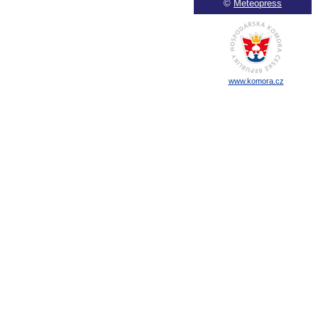
©
Meteopress
www.komora.cz