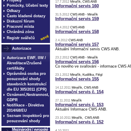
Projekty
17.7.2012
Minařík, CWS ANB
Pomůcky, Učební texty
Informační servis 160
Odkazy
31.5.2012
CWS ANB - Minařík
Často kladené dotazy
Informační servis 159
Diskuzní fórum
Pracovní místa
26.4.2012
CWS ANB
Informační servis 158
Chráněná zóna
Registr svářečů
2.4.2012
CWS ANB
Informační servis 157
Autorizace
Aktuální Informační servis CWS ANB.
Autorizace EWF, IIW /
23.2.2012
CWS ANB - Minařík
Informační servis 156
Akreditace/Zrušené
Co nového ve svařování - informace CWS 
certifikáty
Oprávněná osoba pro
23.1.2012
Minařík, Kudělka, Flégl
Informační servis 155
posuzování shody
stavebních konstrukcí
14.12.2011
Minařík, CWS ANB
dle EU 305/2011 (CPR)
Informační servis č. 154
Oznámení,Nestrannost,
GDPR
27.11.2011
Minařík
Informační servis č. 153
Notifikace - Direktiva
Aktuální Informace CWS ANB.
2014/68/EU
Seznam inspektorů pro
23.10.2011
Minařík, CWS ANB
posuzování shody
Informační servis č. 152
Mezinárodní / evropské
4.10.2011