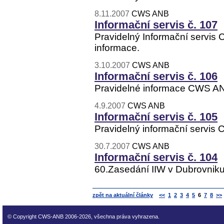
8.11.2007
CWS ANB
Informační servis č. 107
Pravidelný Informační servis 
informace.
3.10.2007
CWS ANB
Informační servis č. 106
Pravidelné informace CWS AN
4.9.2007
CWS ANB
Informační servis č. 105
Pravidelný informační servis
30.7.2007
CWS ANB
Informační servis č. 104
60.Zasedání IIW v Dubrovnik
zpět na aktuální články
<<
1
2
3
4
5
6
7
8
>>
© Copyright CWS-ANB 2006-2026, všechna práva vyhrazena.