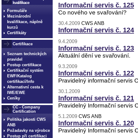
kvalifikace
Informační servis č. 125
Formuláře
Co nového ve svařování?
Mezinárodní
kvalifikace, náplně
30.4.2009
CWS ANB
kurzů
Informační servis č. 124
Certifikáty
9.4.2009
Certifikace
Informační servis č. 123
Seznam technických
Aktuální dění ve svařování.
pravidel
Postup certifikace
9.3.2009
Certifikační systém
Informační servis č. 122
EWF/Katalog
Pravidelný informační servis
certifikací/Info
Alternativní cesta k
30.1.2009
IWE/EWE
Informační servis č. 121
Ceníky
Pravidelný Informační servis
CC - Company
Certification
5.1.2009
CWS ANB
Politika jakosti CWS
Informační servis č. 120
ANB
Pravidelný Informační servis
Požadavky na výrobce
Postup při certifikaci