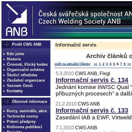
Profil CWS ANB
Informační servis
Kdo jsme
Archiv článků 
Historie
Činnosti, Etický kodex
zpět na aktuální články
<<
1
2
3
4
5
6
7
8
>>
Organizační schéma
5.3.2010
CWS ANB, Flegl
Školicí střediska
Informační servis č. 134
Zkušební organizace
Seznam členů
Jednání komise IIW/SC Qual “Ř
Kontakty
příbuzných procesech” a další
Oborové informace
21.2.2010
CWS ANB
Informační servis č. 133
Kurzy, semináře, akce
Technické normy
Zasedání IAB a EWF, Virtweld
Právní předpisy
Knihovna publikací
7.1.2010
CWS ANB