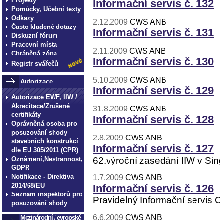
Projekty
Informační servis č. 132
Pomůcky, Učební texty
Odkazy
2.12.2009
CWS ANB
Často kladené dotazy
Informační servis č. 131
Diskuzní fórum
Pracovní místa
2.11.2009
CWS ANB
Chráněná zóna
Informační servis č. 130
Registr svářečů
5.10.2009
CWS ANB
Autorizace
Informační servis č. 129
Autorizace EWF, IIW /
Akreditace/Zrušené
31.8.2009
CWS ANB
certifikáty
Informační servis č. 128
Oprávněná osoba pro
posuzování shody
2.8.2009
CWS ANB
stavebních konstrukcí
Informační servis č. 127
dle EU 305/2011 (CPR)
Oznámení,Nestrannost,
62.výroční zasedání IIW v Si
GDPR
Notifikace - Direktiva
1.7.2009
CWS ANB
2014/68/EU
Informační servis č. 126
Seznam inspektorů pro
Pravidelný Informační servis
posuzování shody
6.6.2009
CWS ANB
Mezinárodní / evropské