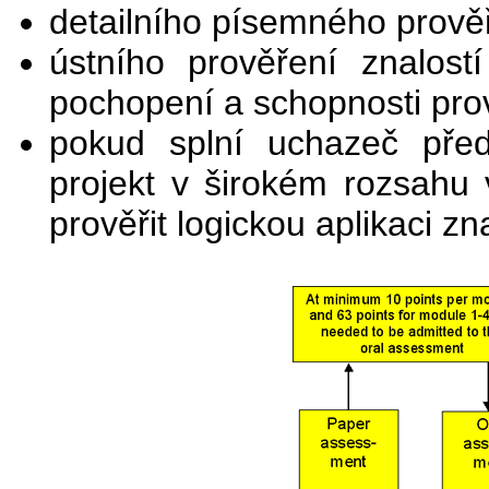
detailního písemného prověř
ústního prověření znalos
pochopení a schopnosti pro
pokud splní uchazeč pře
projekt v širokém rozsahu
prověřit logickou aplikaci z