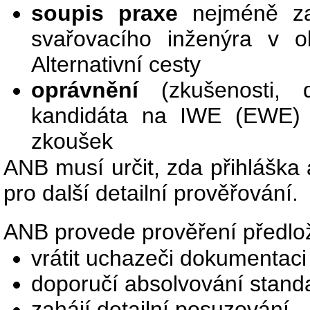
soupis praxe
nejméně za
svařovacího inženýra v o
Alternativní cesty
oprávnění
(zkušenosti, d
kandidáta na IWE (EWE) 
zkoušek
ANB musí určit, zda přihláška
pro další detailní prověřování.
ANB provede prověření předl
vrátit uchazeči dokumentaci
doporučí absolvování stand
zahájí detailní posuzování.