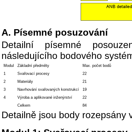
A. Písemné posuzování
Detailní písemné posouz
následujícího bodového systé
Modul
Základní předměty
Max. počet bodů
1
Svařovací procesy
22
2
Materiály
21
3
Navrhování svařovaných konstrukcí
19
4
Výroba a aplikované inženýrství
22
Celkem
84
Detailně jsou body rozepsány v