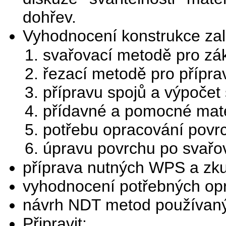
dohřev.
Vyhodnocení konstrukce za
svařovací metodě pro zák
řezací metodě pro přípra
přípravu spojů a výpočet 
přídavné a pomocné mater
potřebu opracování povr
úpravu povrchu po svařov
příprava nutných WPS a zk
vyhodnocení potřebných opr
návrh NDT metod používaný
Připravit: