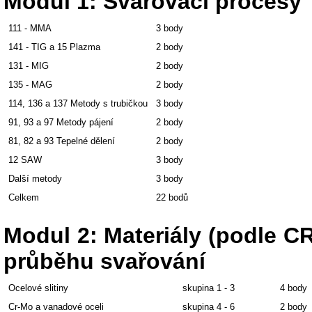
Modul 1: Svařovací procesy
111 - MMA
3 body
141 - TIG a 15 Plazma
2 body
131 - MIG
2 body
135 - MAG
2 body
114, 136 a 137 Metody s trubičkou
3 body
91, 93 a 97 Metody pájení
2 body
81, 82 a 93 Tepelné dělení
2 body
12 SAW
3 body
Další metody
3 body
Celkem
22 bodů
Modul 2: Materiály (podle CR
průběhu svařování
Ocelové slitiny
skupina 1 - 3
4 body
Cr-Mo a vanadové oceli
skupina 4 - 6
2 body