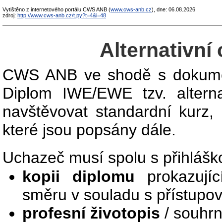
Vytištěno z internetového portálu CWS ANB (
www.cws-anb.cz
), dne: 06.08.2026
zdroj:
http://www.cws-anb.cz/t.py?t=4&i=48
Alternativní
CWS ANB ve shodě s dokumen
Diplom IWE/EWE tzv. altern
navštěvovat standardní kurz,
které jsou popsány dále.
Uchazeč musí spolu s přihlášk
kopii diplomu
prokazujíc
směru v souladu s přístupo
profesní životopis
/ souhrn