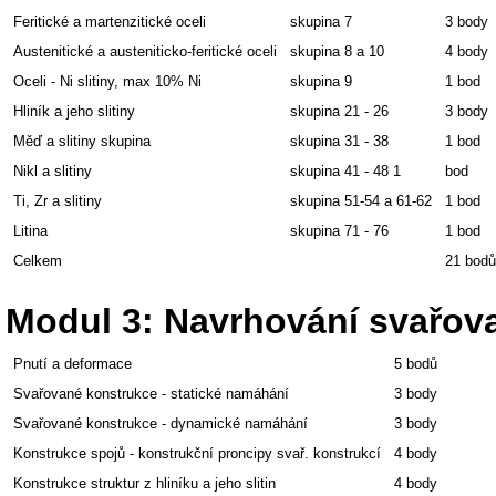
Feritické a martenzitické oceli
skupina 7
3 body
Austenitické a austeniticko-feritické oceli
skupina 8 a 10
4 body
Oceli - Ni slitiny, max 10% Ni
skupina 9
1 bod
Hliník a jeho slitiny
skupina 21 - 26
3 body
Měď a slitiny skupina
skupina 31 - 38
1 bod
Nikl a slitiny
skupina 41 - 48 1
bod
Ti, Zr a slitiny
skupina 51-54 a 61-62
1 bod
Litina
skupina 71 - 76
1 bod
Celkem
21 bodů
Modul 3: Navrhování svařov
Pnutí a deformace
5 bodů
Svařované konstrukce - statické namáhání
3 body
Svařované konstrukce - dynamické namáhání
3 body
Konstrukce spojů - konstrukční proncipy svař. konstrukcí
4 body
Konstrukce struktur z hliníku a jeho slitin
4 body