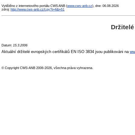
Vytištěno z internetového portálu CWS ANB (
www.cws-anb.cz
), dne: 06.08.2026
zdroj:
http://www.cws-anb.cz/t.py?t=4&i=51
Držitel
Datum:
15.3.2006
Aktuální držitelé evropských certifikátů EN ISO 3834 jsou publikováni na
ww
© Copyright CWS-ANB 2006-2026, všechna práva vyhrazena.