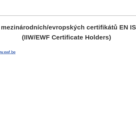
é mezinárodních/evropských certifikátů EN I
(IIW/EWF Certificate Holders)
w.ewf.be