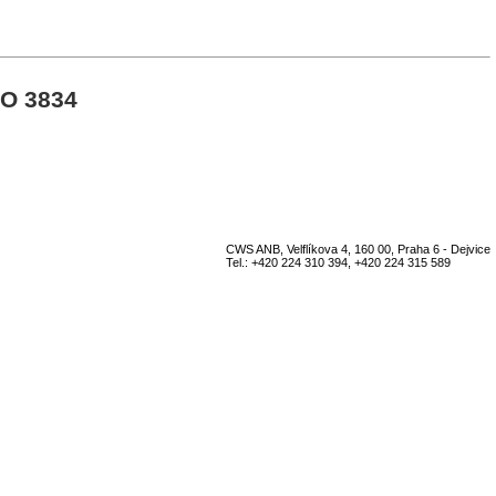
SO 3834
CWS ANB, Velflíkova 4, 160 00, Praha 6 - Dejvice
Tel.: +420 224 310 394, +420 224 315 589