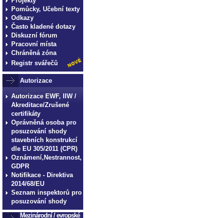
Projekty
Pomůcky, Učební texty
Odkazy
Často kladené dotazy
Diskuzní fórum
Pracovní místa
Chráněná zóna
Registr svářečů
Autorizace
Autorizace EWF, IIW /
Akreditace/Zrušené
certifikáty
Oprávněná osoba pro
posuzování shody
stavebních konstrukcí
dle EU 305/2011 (CPR)
Oznámení,Nestrannost,
GDPR
Notifikace - Direktiva
2014/68/EU
Seznam inspektorů pro
posuzování shody
Mezinárodní / evropské