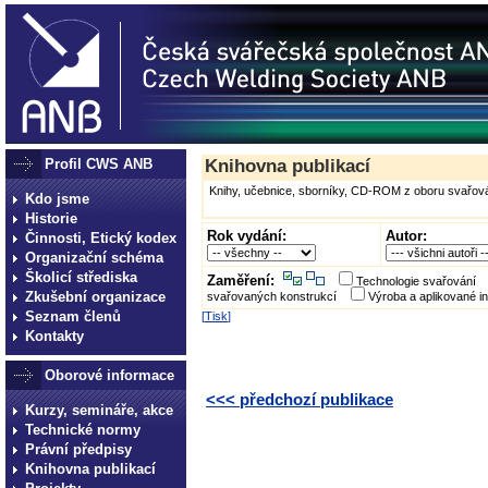
Profil CWS ANB
Knihovna publikací
Knihy, učebnice, sborníky, CD-ROM z oboru svařová
Kdo jsme
Historie
Rok vydání:
Autor:
Činnosti, Etický kodex
Organizační schéma
Školicí střediska
Zaměření:
Technologie svařování
Zkušební organizace
svařovaných konstrukcí
Výroba a aplikované i
Seznam členů
[
Tisk
]
Kontakty
Oborové informace
<<< předchozí publikace
Kurzy, semináře, akce
Technické normy
Právní předpisy
Knihovna publikací