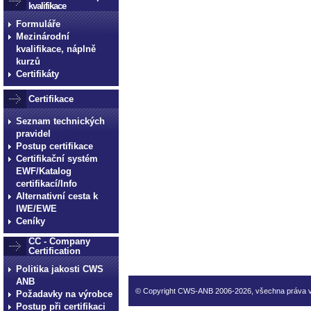
kvalifikace
Formuláře
Mezinárodní
kvalifikace, náplně
kurzů
Certifikáty
Certifikace
Seznam technických
pravidel
Postup certifikace
Certifikační systém
EWF/Katalog
certifikací/Info
Alternativní cesta k
IWE/EWE
Ceníky
CC - Company
Certification
Politika jakosti CWS
ANB
© Copyright CWS-ANB 2006-2026, všechna práva 
Požadavky na výrobce
Postup při certifikaci