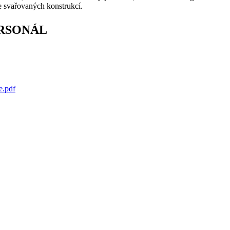
e svařovaných konstrukcí.
ERSONÁL
e.pdf