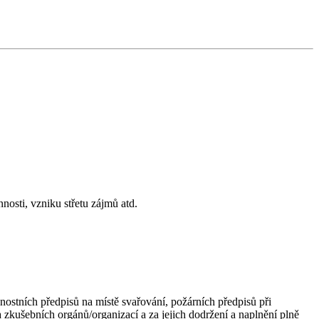
nosti, vzniku střetu zájmů atd.
čnostních předpisů na místě svařování, požárních předpisů při
kušebních orgánů/organizací a za jejich dodržení a naplnění plně