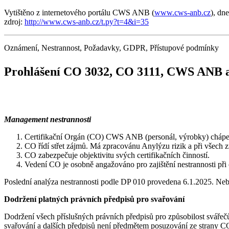
Vytištěno z internetového portálu CWS ANB (
www.cws-anb.cz
), dn
zdroj:
http://www.cws-anb.cz/t.py?t=4&i=35
Oznámení, Nestrannost, Požadavky, GDPR, Přístupové podmínky
Prohlášení CO 3032, CO 3111, CWS ANB
Management nestrannosti
Certifikační Orgán (CO) CWS ANB (personál, výrobky) chápe důl
CO řídí střet zájmů. Má zpracovánu Anylýzu rizik a při všech z
CO zabezpečuje objektivitu svých certifikačních činností.
Vedení CO je osobně angažováno pro zajištění nestrannosti při 
Poslední analýza nestrannosti podle DP 010 provedena 6.1.2025. Nebyl
Dodržení platných právních předpisů pro svařování
Dodržení všech příslušných právních předpisů pro způsobilost svářečů 
svařování a dalších předpisů není předmětem posuzování ze strany C