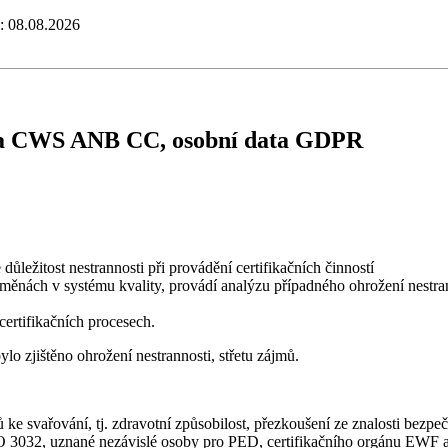
e: 08.08.2026
 a CWS ANB CC, osobní data GDPR
ežitost nestrannosti při provádění certifikačních činností
měnách v systému kvality, provádí analýzu případného ohrožení nestran
certifikačních procesech.
o zjištěno ohrožení nestrannosti, střetu zájmů.
ke svařování, tj. zdravotní způsobilost, přezkoušení ze znalosti bezpe
O 3032, uznané nezávislé osoby pro PED, certifikačního orgánu EWF a z