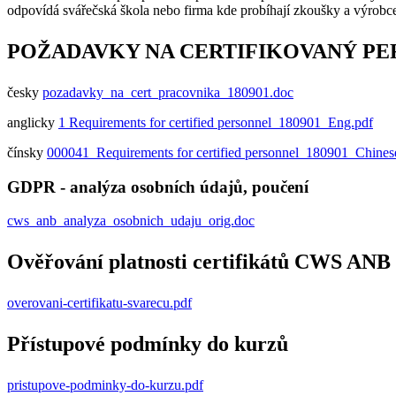
odpovídá svářečská škola nebo firma kde probíhají zkoušky a výrobc
POŽADAVKY NA CERTIFIKOVANÝ P
česky
pozadavky_na_cert_pracovnika_180901.doc
anglicky
1 Requirements for certified personnel_180901_Eng.pdf
čínsky
000041_Requirements for certified personnel_180901_Chines
GDPR - analýza osobních údajů, poučení
cws_anb_analyza_osobnich_udaju_orig.doc
Ověřování platnosti certifikátů CWS ANB
overovani-certifikatu-svarecu.pdf
Přístupové podmínky do kurzů
pristupove-podminky-do-kurzu.pdf