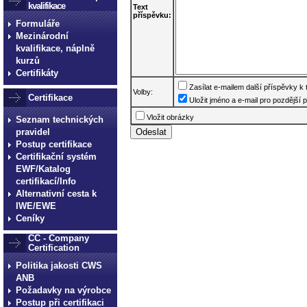
kvalifikace
Text
příspěvku:
Formuláře
Mezinárodní
kvalifikace, náplně
kurzů
Certifikáty
Zasílat e-mailem další příspěvky k
Volby:
Certifikace
Uložit jméno a e-mail pro pozdější p
Vložit obrázky
Seznam technických
pravidel
Postup certifikace
Certifikační systém
EWF/Katalog
certifikací/Info
Alternativní cesta k
IWE/EWE
Ceníky
CC - Company
Certification
Politika jakosti CWS
ANB
Požadavky na výrobce
Postup při certifikaci