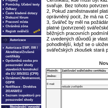
Certifikátů, kde musí být ka
Projekty
Pomůcky, Učební texty
svařuje. Bez tohoto potvrze
Odkazy
2, Pokud zaměstnavatel plat
Často kladené dotazy
oprávněný pocit, že má na Ce
Diskuzní fórum
3, Svářeč by měl na požádán
Pracovní místa
Chráněná zóna
platné (potvrzené) svářečské
Registr svářečů
běžných pracovních podmínk
Z uvedených důvodů je vlast
Autorizace
pohodlnější, když se o uložen
Autorizace EWF, IIW /
svářečských zkoušek stará 
Akreditace/Zrušené
certifikáty
Oprávněná osoba pro
Nov
posuzování shody
stavebních konstrukcí
Předmět:
Zadržování svářečského certifikátu
dle EU 305/2011 (CPR)
Jméno:
Oznámení,Nestrannost,
GDPR
E-mail:
Notifikace - Direktiva
nebude zveřejněn
2014/68/EU
Seznam inspektorů pro
posuzování shody
Mezinárodní / evropské