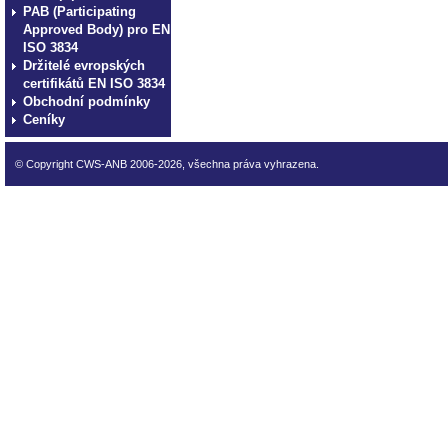
PAB (Participating
Approved Body) pro EN
ISO 3834
Držitelé evropských
certifikátů EN ISO 3834
Obchodní podmínky
Ceníky
© Copyright CWS-ANB 2006-2026, všechna práva vyhrazena.