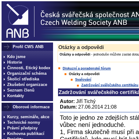
Profil CWS ANB
Otázky a odpovědi
Otázky a odpovědi
- jednoduše můžete zaslat dotaz
Kdo jsme
Historie
Činnosti, Etický kodex
Diskuzní a poradenské fórum
Organizační schéma
Otázky a odpovědi
Školicí střediska
Svařování
Zkušební organizace
Zadržování svářečského certifikátu
Seznam členů
Zadržování svářečského certifik
Kontakty
Autor:
Jiří Tichý
Datum:
27.06.2014 21:08
Oborové informace
Toto je jedno ze zdejších st
Kurzy, semináře, akce
Technické normy
vůbec není jednoduché.
Právní předpisy
1, Firma skutečně musí při a
Knihovna publikací