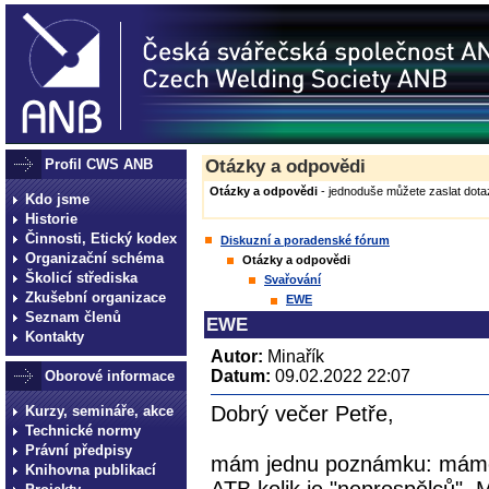
Profil CWS ANB
Otázky a odpovědi
Otázky a odpovědi
- jednoduše můžete zaslat dotaz
Kdo jsme
Historie
Činnosti, Etický kodex
Diskuzní a poradenské fórum
Organizační schéma
Otázky a odpovědi
Školicí střediska
Svařování
Zkušební organizace
EWE
Seznam členů
EWE
Kontakty
Autor:
Minařík
Datum:
09.02.2022 22:07
Oborové informace
Dobrý večer Petře,
Kurzy, semináře, akce
Technické normy
Právní předpisy
mám jednu poznámku: máme 
Knihovna publikací