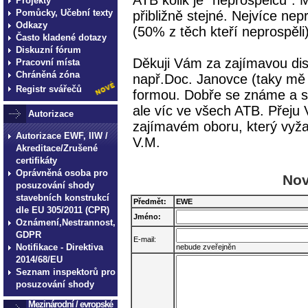
ATB kolik je "neprospělců". 
Projekty
Pomůcky, Učební texty
přibližně stejné. Nejvíce ne
Odkazy
(50% z těch kteří neprospěli)
Často kladené dotazy
Diskuzní fórum
Děkuji Vám za zajímavou di
Pracovní místa
Chráněná zóna
např.Doc. Janovce (taky mě 
Registr svářečů
formou. Dobře se známe a stá
ale víc ve všech ATB. Přeju
Autorizace
zajímavém oboru, který vyžad
Autorizace EWF, IIW /
V.M.
Akreditace/Zrušené
certifikáty
Oprávněná osoba pro
Nov
posuzování shody
stavebních konstrukcí
Předmět:
EWE
dle EU 305/2011 (CPR)
Jméno:
Oznámení,Nestrannost,
GDPR
E-mail:
Notifikace - Direktiva
nebude zveřejněn
2014/68/EU
Seznam inspektorů pro
posuzování shody
Mezinárodní / evropské