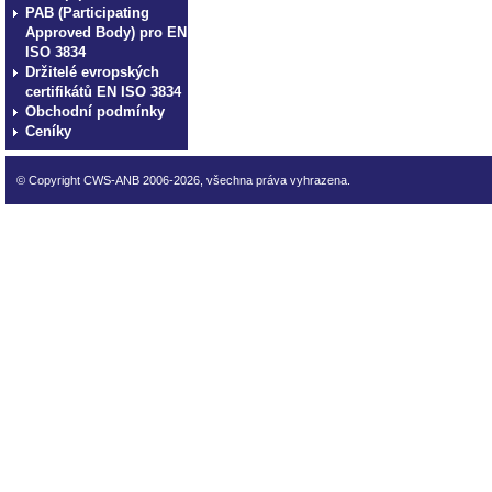
PAB (Participating
Approved Body) pro EN
ISO 3834
Držitelé evropských
certifikátů EN ISO 3834
Obchodní podmínky
Ceníky
© Copyright CWS-ANB 2006-2026, všechna práva vyhrazena.