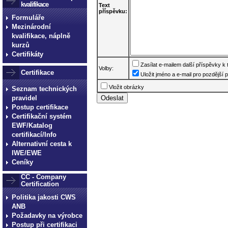
kvalifikace
Text
příspěvku:
Formuláře
Mezinárodní
kvalifikace, náplně
kurzů
Certifikáty
Zasílat e-mailem další příspěvky k
Volby:
Certifikace
Uložit jméno a e-mail pro pozdější p
Vložit obrázky
Seznam technických
pravidel
Postup certifikace
Certifikační systém
EWF/Katalog
certifikací/Info
Alternativní cesta k
IWE/EWE
Ceníky
CC - Company
Certification
Politika jakosti CWS
ANB
Požadavky na výrobce
Postup při certifikaci