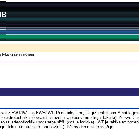
 týkající se svařování.
ovat z EWT/IWT na EWE/IWT. Podmínky jsou, jak již zmínil pan Minařík, jasn
elektrotechnika, dopravní, stavební a především strojní fakulta). Ze své vl
sou u středoškoláků podstatně nižší (což je logické). IWT je takřka rovnoce
rojní fakultu a pak se o tom bavte :-). Pěkný den a ať to svařuje!