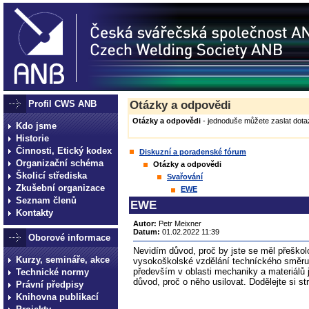
Profil CWS ANB
Otázky a odpovědi
Otázky a odpovědi
- jednoduše můžete zaslat dotaz
Kdo jsme
Historie
Činnosti, Etický kodex
Diskuzní a poradenské fórum
Organizační schéma
Otázky a odpovědi
Školicí střediska
Svařování
Zkušební organizace
EWE
Seznam členů
EWE
Kontakty
Autor:
Petr Meixner
Datum:
01.02.2022 11:39
Oborové informace
Nevidím důvod, proč by jste se měl přeškol
Kurzy, semináře, akce
vysokoškolské vzdělání techníckého směru (
především v oblasti mechaniky a materiálů j
Technické normy
důvod, proč o něho usilovat. Dodělejte si st
Právní předpisy
Knihovna publikací