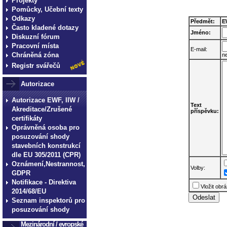
Projekty
Pomůcky, Učební texty
Odkazy
Předmět:
E
Často kladené dotazy
Jméno:
Diskuzní fórum
Pracovní místa
E-mail:
Chráněná zóna
n
Registr svářečů
Autorizace
Autorizace EWF, IIW /
Text
Akreditace/Zrušené
příspěvku:
certifikáty
Oprávněná osoba pro
posuzování shody
stavebních konstrukcí
dle EU 305/2011 (CPR)
Oznámení,Nestrannost,
Volby:
GDPR
Notifikace - Direktiva
Vložit obr
2014/68/EU
Seznam inspektorů pro
posuzování shody
Mezinárodní / evropské