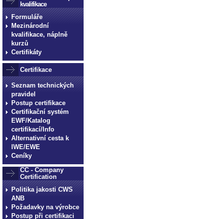
kvalifikace
Formuláře
Mezinárodní
kvalifikace, náplně
kurzů
Certifikáty
Certifikace
Seznam technických
pravidel
Postup certifikace
Certifikační systém
EWF/Katalog
certifikací/Info
Alternativní cesta k
IWE/EWE
Ceníky
CC - Company
Certification
Politika jakosti CWS
ANB
Požadavky na výrobce
Postup při certifikaci