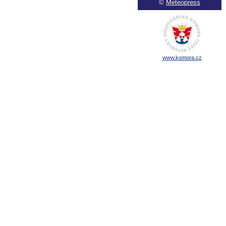
©
Meteopress
www.komora.cz