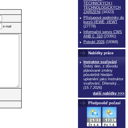
TECHNICKÝCH I
TECHNOLOGICKÝCH
ZAŔÍZENÍ
(34323)
Přístupové podmínky do
kurzů I/EWE, I/EWT
(27778)
e-mail
Informační servis CWS
ANB č. 310
(23391)
Potrubí 2026
(19368)
Nabídky práce
Instruktor svařování
Dobrý den, z důvodu
plánované změny
působiště hledám
uplatnění jako Instruktor
svařování, Dílenský...
(15.7.2026)
další nabídky >>>
Předpověď počasí