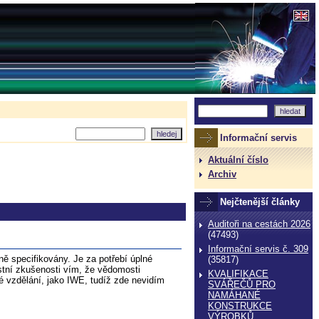
Informační servis
Aktuální číslo
Archiv
Nejčtenější články
Auditoři na cestách 2026
(47493)
Informační servis č. 309
ě specifikovány. Je za potřebí úplné
(35817)
astní zkušenosti vím, že vědomosti
KVALIFIKACE
né vzdělání, jako IWE, tudíž zde nevidím
SVÁŘEČŮ PRO
NAMÁHANÉ
KONSTRUKCE
VÝROBKŮ,