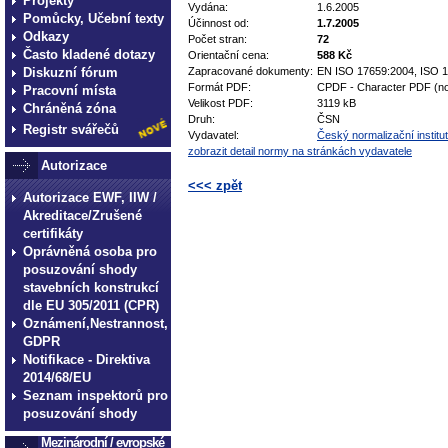
Projekty
Vydána:
1.6.2005
Pomůcky, Učební texty
Účinnost od:
1.7.2005
Odkazy
Počet stran:
72
Často kladené dotazy
Orientační cena:
588 Kč
Diskuzní fórum
Zapracované dokumenty:
EN ISO 17659:2004, ISO 
Formát PDF:
CPDF - Character PDF (no
Pracovní místa
Velikost PDF:
3119 kB
Chráněná zóna
Druh:
ČSN
Registr svářečů
Vydavatel:
Český normalizační institut
zobrazit detail normy na stránkách vydavatele
Autorizace
<<< zpět
Autorizace EWF, IIW /
Akreditace/Zrušené
technické normy technické normy technické 
normy technické normy technické normy tec
certifikáty
Oprávněná osoba pro
posuzování shody
stavebních konstrukcí
dle EU 305/2011 (CPR)
Oznámení,Nestrannost,
GDPR
Notifikace - Direktiva
2014/68/EU
Seznam inspektorů pro
posuzování shody
Mezinárodní / evropské