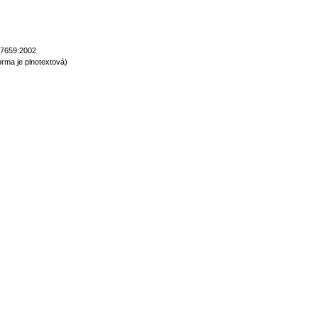
17659:2002
rma je plnotextová)
normy technické normy technické normy technické normy technické normy t
hnické normy technické normy technické normy technické normy technické n