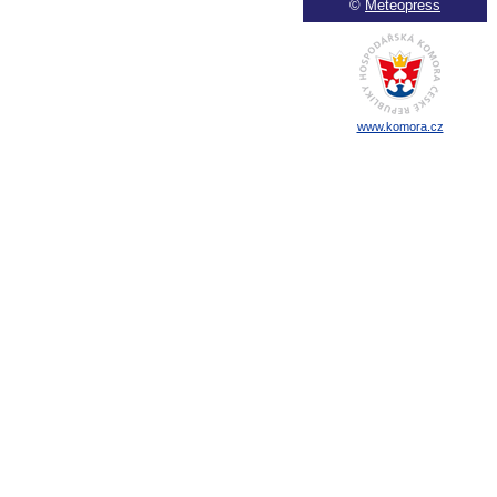
©
Meteopress
www.komora.cz