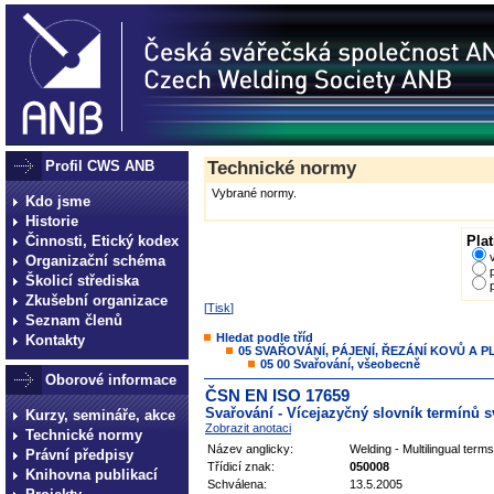
Profil CWS ANB
Technické normy
Vybrané normy.
Kdo jsme
Historie
Činnosti, Etický kodex
Plat
Organizační schéma
Školicí střediska
Zkušební organizace
[
Tisk
]
Seznam členů
Hledat podle tříd
Kontakty
05 SVAŘOVÁNÍ, PÁJENÍ, ŘEZÁNÍ KOVŮ A 
05 00 Svařování, všeobecně
Oborové informace
ČSN EN ISO 17659
Svařování - Vícejazyčný slovník termínů 
Kurzy, semináře, akce
Zobrazit anotaci
Technické normy
Název anglicky:
Welding - Multilingual terms 
Právní předpisy
Třídicí znak:
050008
Knihovna publikací
Schválena:
13.5.2005