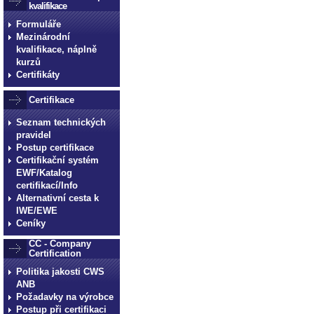
kvalifikace
Formuláře
Mezinárodní
kvalifikace, náplně
kurzů
Certifikáty
Certifikace
Seznam technických
pravidel
Postup certifikace
Certifikační systém
EWF/Katalog
certifikací/Info
Alternativní cesta k
IWE/EWE
Ceníky
CC - Company
Certification
Politika jakosti CWS
ANB
Požadavky na výrobce
Postup při certifikaci