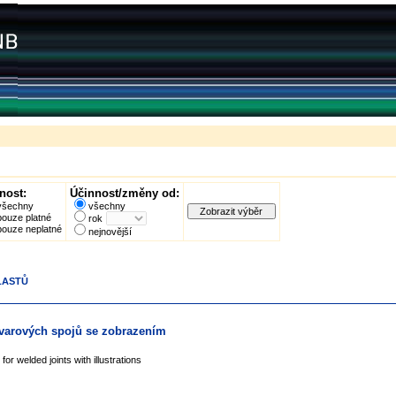
nost:
Účinnost/změny od:
všechny
všechny
pouze platné
rok
pouze neplatné
nejnovější
PLASTŮ
svarových spojů se zobrazením
for welded joints with illustrations