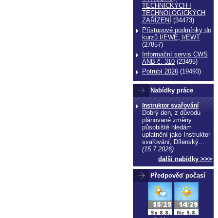
TECHNICKÝCH I
TECHNOLOGICKÝCH
ZAŔÍZENÍ
(34473)
Přístupové podmínky do
kurzů I/EWE, I/EWT
(27857)
Informační servis CWS
ANB č. 310
(23495)
Potrubí 2026
(19493)
Nabídky práce
echnické normy technické normy technické
Instruktor svařování
Dobrý den, z důvodu
ormy
plánované změny
působiště hledám
uplatnění jako Instruktor
svařování, Dílenský...
(15.7.2026)
další nabídky >>>
Předpověď počasí