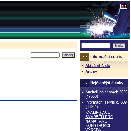
Informační servis
Aktuální číslo
Archiv
Nejčtenější články
Auditoři na cestách 2026
(47558)
Informační servis č. 309
(36041)
KVALIFIKACE
SVÁŘEČŮ PRO
NAMÁHANÉ
KONSTRUKCE
VÝROBKŮ,