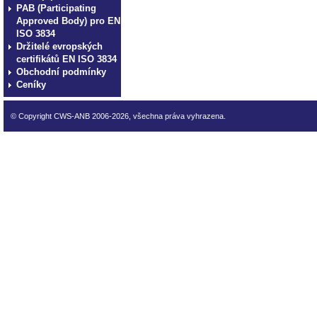
PAB (Participating
Approved Body) pro EN
ISO 3834
Držitelé evropských
certifikátů EN ISO 3834
Obchodní podmínky
Ceníky
© Copyright CWS-ANB 2006-2026, všechna práva vyhrazena.