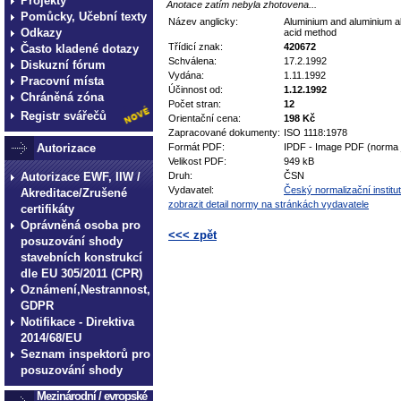
Projekty
Anotace zatím nebyla zhotovena...
Pomůcky, Učební texty
Název anglicky:
Aluminium and aluminium al
Odkazy
acid method
Třídicí znak:
420672
Často kladené dotazy
Schválena:
17.2.1992
Diskuzní fórum
Vydána:
1.11.1992
Pracovní místa
Účinnost od:
1.12.1992
Chráněná zóna
Počet stran:
12
Registr svářečů
Orientační cena:
198 Kč
Zapracované dokumenty:
ISO 1118:1978
Autorizace
Formát PDF:
IPDF - Image PDF (norma 
Velikost PDF:
949 kB
Autorizace EWF, IIW /
Druh:
ČSN
Vydavatel:
Český normalizační institut
Akreditace/Zrušené
zobrazit detail normy na stránkách vydavatele
certifikáty
Oprávněná osoba pro
<<< zpět
posuzování shody
stavebních konstrukcí
technické normy technické
dle EU 305/2011 (CPR)
normy technické normy tec
Oznámení,Nestrannost,
GDPR
technické normy technické
Notifikace - Direktiva
normy technické normy tec
2014/68/EU
technické normy technické
Seznam inspektorů pro
posuzování shody
Mezinárodní / evropské