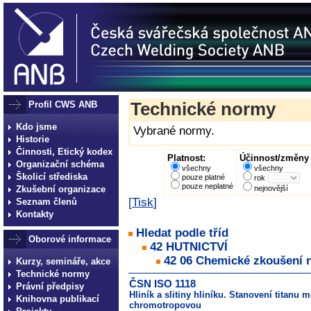
Profil CWS ANB
Technické normy
Kdo jsme
Vybrané normy.
Historie
Činnosti, Etický kodex
Platnost:
Účinnost/změny 
Organizační schéma
všechny
všechny
Školicí střediska
pouze platné
rok
pouze neplatné
Zkušební organizace
nejnovější
[
Tisk
]
Seznam členů
Kontakty
Hledat podle tříd
Oborové informace
42 HUTNICTVÍ
42 06 Chemické zkoušení ne
Kurzy, semináře, akce
Technické normy
ČSN ISO 1118
Právní předpisy
Hliník a slitiny hliníku. Stanovení titanu
Knihovna publikací
chromotropovou