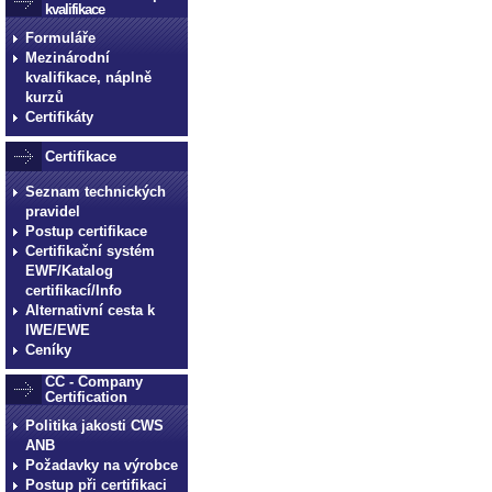
kvalifikace
Formuláře
Mezinárodní
kvalifikace, náplně
kurzů
Certifikáty
Certifikace
Seznam technických
pravidel
Postup certifikace
Certifikační systém
EWF/Katalog
certifikací/Info
Alternativní cesta k
IWE/EWE
Ceníky
CC - Company
Certification
Politika jakosti CWS
ANB
Požadavky na výrobce
Postup při certifikaci