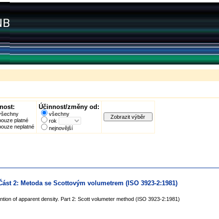
nost:
Účinnost/změny od:
všechny
všechny
pouze platné
rok
pouze neplatné
nejnovější
Část 2: Metoda se Scottovým volumetrem (ISO 3923-2:1981)
ntion of apparent density. Part 2: Scott volumeter method (ISO 3923-2:1981)