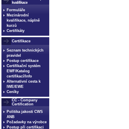
kvalifikace
Formuláře
Mezinárodní
kvalifikace, náplně
kurzů
Certifikáty
Certifikace
Seznam technických
pravidel
Postup certifikace
Certifikační systém
EWF/Katalog
certifikací/Info
Alternativní cesta k
IWE/EWE
Ceníky
CC - Company
Certification
Politika jakosti CWS
ANB
Požadavky na výrobce
Postup při certifikaci