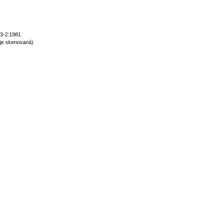
3-2:1981
je skenovaná)
normy technické normy technické normy technické normy technické normy t
hnické normy technické normy technické normy technické normy technické n