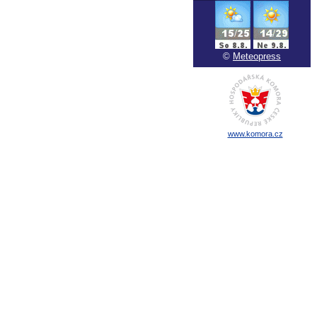
©
Meteopress
www.komora.cz