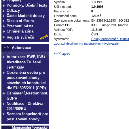
Projekty
Vydána:
1.8.1995
Pomůcky, Učební texty
Účinnost od:
1.9.1995
Odkazy
Počet stran:
8
Často kladené dotazy
Orientační cena:
126 Kč
Diskuzní fórum
Zapracované dokumenty:
EN 23923-2:1993, ISO 392
Formát PDF:
IPDF - Image PDF (norma 
Pracovní místa
Velikost PDF:
1115 kB
Chráněná zóna
Druh:
ČSN
Registr svářečů
Vydavatel:
Český normalizační institut
zobrazit detail normy na stránkách vydavatele
Autorizace
<<< zpět
Autorizace EWF, IIW /
Akreditace/Zrušené
technické normy technické normy technické 
normy technické normy technické normy tec
certifikáty
Oprávněná osoba pro
posuzování shody
stavebních konstrukcí
dle EU 305/2011 (CPR)
Oznámení,Nestrannost,
GDPR
Notifikace - Direktiva
2014/68/EU
Seznam inspektorů pro
posuzování shody
Mezinárodní / evropské