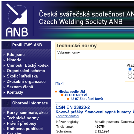
Profil CWS ANB
Technické normy
Vybrané normy.
Kdo jsme
Historie
Činnosti, Etický kodex
Plat
Organizační schéma
Školicí střediska
Zkušební organizace
[
Tisk
]
Seznam členů
Hledat podle tříd
Kontakty
42 HUTNICTVÍ
42 07 Zkoušení kovů
Oborové informace
ČSN EN 23923-2
Kovové prášky. Stanovení sypné hustoty. 
Kurzy, semináře, akce
Zobrazit anotaci
Technické normy
Název anglicky:
Metallic powders. Determia
Právní předpisy
Třídicí znak:
420754
Knihovna publikací
Schválena:
2.12.1994