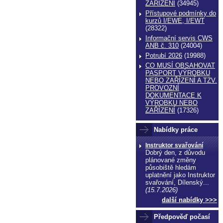
ZAŔÍZENÍ
(34945)
Přístupové podmínky do
kurzů I/EWE, I/EWT
(28322)
Informační servis CWS
ANB č. 310
(24004)
Potrubí 2026
(19988)
CO MUSÍ OBSAHOVAT
PASPORT VÝROBKU
NEBO ZAŘÍZENÍ A TZV.
PROVOZNÍ
DOKUMENTACE K
VÝROBKU NEBO
echnické normy technické normy technické
ZAŘÍZENÍ
(17326)
ormy
Nabídky práce
Instruktor svařování
Dobrý den, z důvodu
plánované změny
působiště hledám
uplatnění jako Instruktor
svařování, Dílenský...
(15.7.2026)
další nabídky >>>
Předpověď počasí