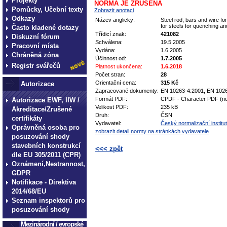
Projekty
NORMA JE ZRUŠENA
Pomůcky, Učební texty
Zobrazit anotaci
Odkazy
Název anglicky:
Steel rod, bars and wire fo
for steels for quenching a
Často kladené dotazy
Třídicí znak:
421082
Diskuzní fórum
Schválena:
19.5.2005
Pracovní místa
Vydána:
1.6.2005
Chráněná zóna
Účinnost od:
1.7.2005
Registr svářečů
Platnost ukončena:
1.6.2018
Počet stran:
28
Orientační cena:
315 Kč
Autorizace
Zapracované dokumenty:
EN 10263-4:2001, EN 102
Formát PDF:
CPDF - Character PDF (no
Autorizace EWF, IIW /
Velikost PDF:
235 kB
Akreditace/Zrušené
Druh:
ČSN
certifikáty
Vydavatel:
Český normalizační institut
Oprávněná osoba pro
zobrazit detail normy na stránkách vydavatele
posuzování shody
stavebních konstrukcí
<<< zpět
dle EU 305/2011 (CPR)
Oznámení,Nestrannost,
technické normy technické
GDPR
normy technické normy tec
Notifikace - Direktiva
technické normy technické
2014/68/EU
Seznam inspektorů pro
normy technické normy tec
posuzování shody
technické normy technické
Mezinárodní / evropské