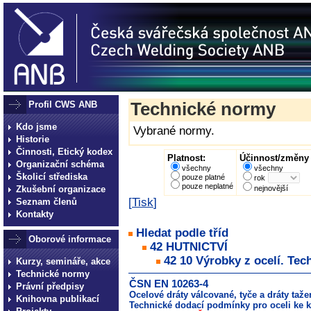
Profil CWS ANB
Technické normy
Kdo jsme
Vybrané normy.
Historie
Činnosti, Etický kodex
Platnost:
Účinnost/změny 
Organizační schéma
všechny
všechny
Školicí střediska
pouze platné
rok
pouze neplatné
Zkušební organizace
nejnovější
[
Tisk
]
Seznam členů
Kontakty
Hledat podle tříd
Oborové informace
42 HUTNICTVÍ
42 10 Výrobky z ocelí. Tec
Kurzy, semináře, akce
Technické normy
ČSN EN 10263-4
Právní předpisy
Ocelové dráty válcované, tyče a dráty taže
Knihovna publikací
Technické dodací podmínky pro oceli ke k