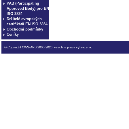
PAB (Participating
Approved Body) pro EN
ISO 3834
Držitelé evropských
certifikátů EN ISO 3834
Obchodní podmínky
Ceníky
© Copyright CWS-ANB 2006-2026, všechna práva vyhrazena.