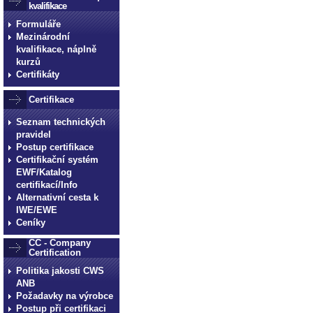
kvalifikace
Formuláře
Mezinárodní
kvalifikace, náplně
kurzů
Certifikáty
Certifikace
Seznam technických
pravidel
Postup certifikace
Certifikační systém
EWF/Katalog
certifikací/Info
Alternativní cesta k
IWE/EWE
Ceníky
CC - Company
Certification
Politika jakosti CWS
ANB
Požadavky na výrobce
Postup při certifikaci