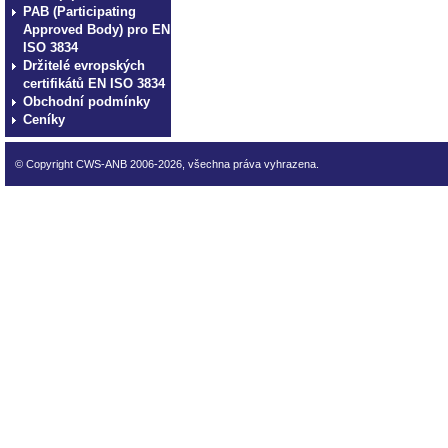
PAB (Participating
Approved Body) pro EN
ISO 3834
Držitelé evropských
certifikátů EN ISO 3834
Obchodní podmínky
Ceníky
© Copyright CWS-ANB 2006-2026, všechna práva vyhrazena.