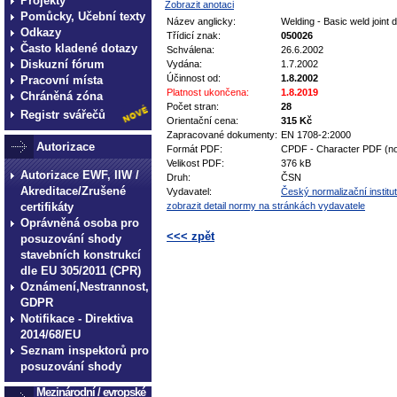
Projekty
Zobrazit anotaci
Pomůcky, Učební texty
Název anglicky:
Welding - Basic weld joint 
Odkazy
Třídicí znak:
050026
Často kladené dotazy
Schválena:
26.6.2002
Diskuzní fórum
Vydána:
1.7.2002
Účinnost od:
1.8.2002
Pracovní místa
Platnost ukončena:
1.8.2019
Chráněná zóna
Počet stran:
28
Registr svářečů
Orientační cena:
315 Kč
Zapracované dokumenty:
EN 1708-2:2000
Autorizace
Formát PDF:
CPDF - Character PDF (no
Velikost PDF:
376 kB
Autorizace EWF, IIW /
Druh:
ČSN
Akreditace/Zrušené
Vydavatel:
Český normalizační institut
certifikáty
zobrazit detail normy na stránkách vydavatele
Oprávněná osoba pro
<<< zpět
posuzování shody
stavebních konstrukcí
technické normy technické
dle EU 305/2011 (CPR)
normy technické normy tec
Oznámení,Nestrannost,
GDPR
technické normy technické
Notifikace - Direktiva
normy technické normy tec
2014/68/EU
technické normy technické
Seznam inspektorů pro
posuzování shody
Mezinárodní / evropské