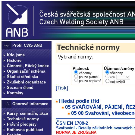
Profil CWS ANB
Technické normy
Kdo jsme
Vybrané normy.
Historie
Činnosti, Etický kodex
Platnost:
Účinnost/změny 
Organizační schéma
všechny
všechny
Školicí střediska
pouze platné
rok
pouze neplatné
Zkušební organizace
nejnovější
[
Tisk
]
Seznam členů
Kontakty
Hledat podle tříd
Oborové informace
05 SVAŘOVÁNÍ, PÁJENÍ, ŘE
05 00 Svařování, všeobecn
Kurzy, semináře, akce
Technické normy
ČSN EN 1708-2
Právní předpisy
Svařování - Detaily základních svarových s
Knihovna publikací
NORMA JE ZRUŠENA