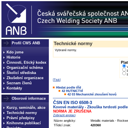
Profil CWS ANB
Technické normy
Vybrané normy.
Kdo jsme
Historie
Činnosti, Etický kodex
Plat
Organizační schéma
Školicí střediska
Zkušební organizace
[
Tisk
]
Seznam členů
Hledat podle tříd
Kontakty
42 HUTNICTVÍ
42 03 Mechanické zkoušení kovů
Oborové informace
ČSN EN ISO 6508-3
Kovové materiály - Zkouška tvrdosti podle R
Kurzy, semináře, akce
NORMA JE ZRUŠENA
Technické normy
Zobrazit anotaci
Právní předpisy
Název anglicky:
Metallic materials - Rockwel
Knihovna publikací
Třídicí znak:
420360