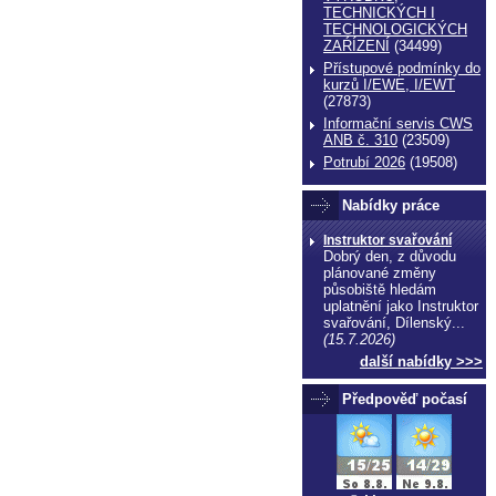
TECHNICKÝCH I
TECHNOLOGICKÝCH
ZAŔÍZENÍ
(34499)
Přístupové podmínky do
kurzů I/EWE, I/EWT
(27873)
Informační servis CWS
ANB č. 310
(23509)
Potrubí 2026
(19508)
Nabídky práce
Instruktor svařování
Dobrý den, z důvodu
plánované změny
echnické normy technické normy technické
působiště hledám
ormy
uplatnění jako Instruktor
svařování, Dílenský...
(15.7.2026)
další nabídky >>>
Předpověď počasí