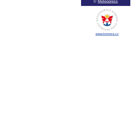
©
Meteopress
www.komora.cz