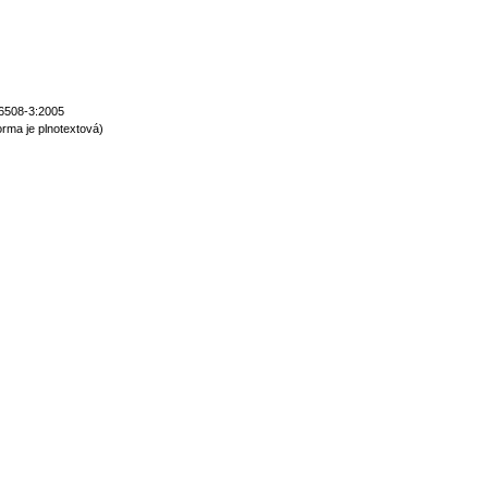
6508-3:2005
rma je plnotextová)
normy technické normy technické normy technické normy technické normy t
hnické normy technické normy technické normy technické normy technické n