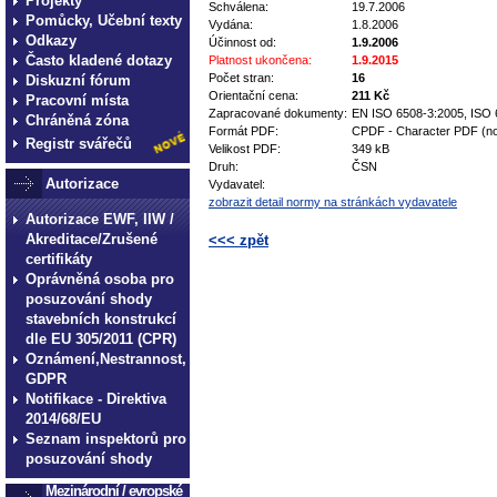
Projekty
Schválena:
19.7.2006
Pomůcky, Učební texty
Vydána:
1.8.2006
Odkazy
Účinnost od:
1.9.2006
Často kladené dotazy
Platnost ukončena:
1.9.2015
Počet stran:
16
Diskuzní fórum
Orientační cena:
211 Kč
Pracovní místa
Zapracované dokumenty:
EN ISO 6508-3:2005, ISO 
Chráněná zóna
Formát PDF:
CPDF - Character PDF (no
Registr svářečů
Velikost PDF:
349 kB
Druh:
ČSN
Autorizace
Vydavatel:
zobrazit detail normy na stránkách vydavatele
Autorizace EWF, IIW /
Akreditace/Zrušené
<<< zpět
certifikáty
technické normy technické normy technické 
Oprávněná osoba pro
normy technické normy technické normy tec
posuzování shody
stavebních konstrukcí
dle EU 305/2011 (CPR)
Oznámení,Nestrannost,
GDPR
Notifikace - Direktiva
2014/68/EU
Seznam inspektorů pro
posuzování shody
Mezinárodní / evropské