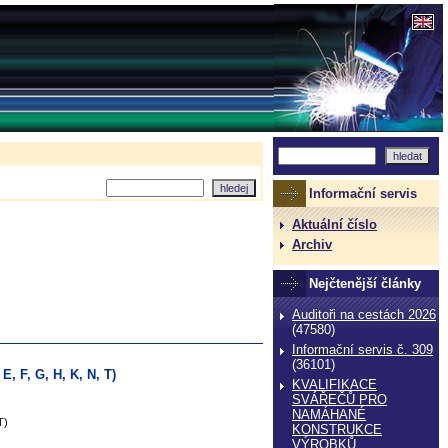
Informační servis
Aktuální číslo
Archiv
Nejčtenější články
Auditoři na cestách 2026
(47580)
Informační servis č. 309
(36101)
E, F, G, H, K, N, T)
KVALIFIKACE
SVÁŘEČŮ PRO
NAMÁHANÉ
T)
KONSTRUKCE
VÝROBKŮ,