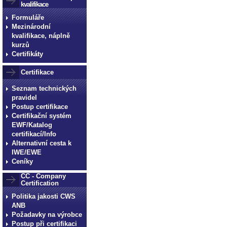
kvalifikace
Formuláře
Mezinárodní
kvalifikace, náplně
kurzů
Certifikáty
Certifikace
Seznam technických
pravidel
Postup certifikace
Certifikační systém
EWF/Katalog
certifikací/Info
Alternativní cesta k
IWE/EWE
Ceníky
CC - Company
Certification
Politika jakosti CWS
ANB
Požadavky na výrobce
Postup při certifikaci