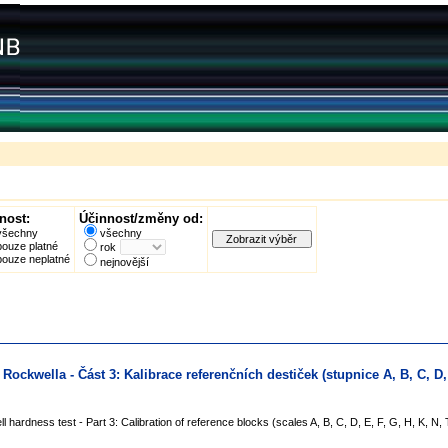
nost:
Účinnost/změny od:
všechny
všechny
pouze platné
rok
pouze neplatné
nejnovější
ockwella - Část 3: Kalibrace referenčních destiček (stupnice A, B, C, D, 
l hardness test - Part 3: Calibration of reference blocks (scales A, B, C, D, E, F, G, H, K, N, 