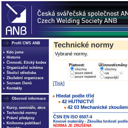
Profil CWS ANB
Technické normy
Kdo jsme
Vybrané normy.
Historie
Činnosti, Etický kodex
Platnost:
Účinnost/změny 
Organizační schéma
všechny
všechny
Školicí střediska
pouze platné
rok
pouze neplatné
Zkušební organizace
nejnovější
[
Tisk
]
Seznam členů
Kontakty
Hledat podle tříd
Oborové informace
42 HUTNICTVÍ
42 03 Mechanické zkoušen
Kurzy, semináře, akce
Technické normy
ČSN EN ISO 6507-4
Právní předpisy
Kovové materiály - Zkouška tvrdosti podle 
Knihovna publikací
NORMA JE ZRUŠENA