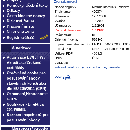
Projekty
Zobrazit anotaci
Pomůcky, Učební texty
Název anglicky:
Metallic materials - Vicker
Odkazy
Třídicí znak:
420374
Často kladené dotazy
Schválena:
19.7.2006
Diskuzní fórum
Vydána:
1.8.2006
Účinnost od:
1.9.2006
Pracovní místa
Platnost ukončena:
1.9.2018
Chráněná zóna
Počet stran:
88
Registr svářečů
Orientační cena:
588 Kč
Zapracované dokumenty:
EN ISO 6507-4:2005, ISO 
Autorizace
Formát PDF:
CPDF - Character PDF (no
Velikost PDF:
488 kB
Autorizace EWF, IIW /
Druh:
ČSN
Akreditace/Zrušené
Vydavatel:
certifikáty
zobrazit detail normy na stránkách vydavatele
Oprávněná osoba pro
<<< zpět
posuzování shody
stavebních konstrukcí
technické normy technické
dle EU 305/2011 (CPR)
normy technické normy tec
Oznámení,Nestrannost,
GDPR
technické normy technické
Notifikace - Direktiva
normy technické normy tec
2014/68/EU
technické normy technické
Seznam inspektorů pro
posuzování shody
Mezinárodní / evropské