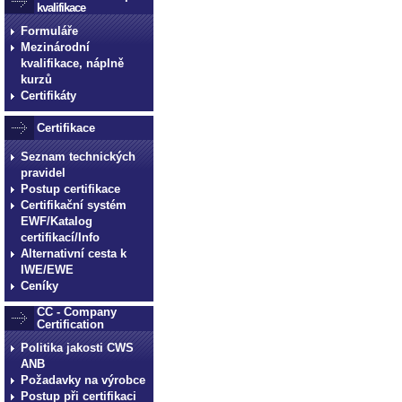
kvalifikace
Formuláře
Mezinárodní
kvalifikace, náplně
kurzů
Certifikáty
Certifikace
Seznam technických
pravidel
Postup certifikace
Certifikační systém
EWF/Katalog
certifikací/Info
Alternativní cesta k
IWE/EWE
Ceníky
CC - Company
Certification
Politika jakosti CWS
ANB
Požadavky na výrobce
Postup při certifikaci