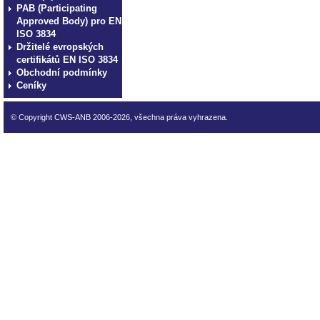
PAB (Participating
Approved Body) pro EN
ISO 3834
Držitelé evropských
certifikátů EN ISO 3834
Obchodní podmínky
Ceníky
© Copyright CWS-ANB 2006-2026, všechna práva vyhrazena.