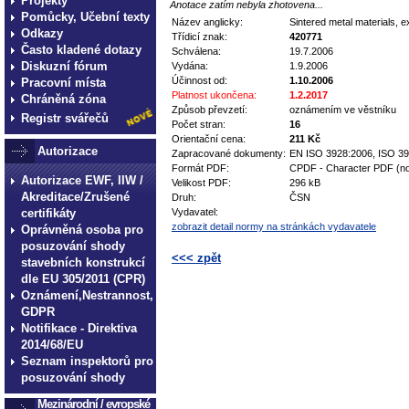
Projekty
Anotace zatím nebyla zhotovena...
Pomůcky, Učební texty
Název anglicky:
Sintered metal materials, e
Odkazy
Třídicí znak:
420771
Často kladené dotazy
Schválena:
19.7.2006
Diskuzní fórum
Vydána:
1.9.2006
Účinnost od:
1.10.2006
Pracovní místa
Platnost ukončena:
1.2.2017
Chráněná zóna
Způsob převzetí:
oznámením ve věstníku
Registr svářečů
Počet stran:
16
Orientační cena:
211 Kč
Autorizace
Zapracované dokumenty:
EN ISO 3928:2006, ISO 3
Formát PDF:
CPDF - Character PDF (no
Autorizace EWF, IIW /
Velikost PDF:
296 kB
Akreditace/Zrušené
Druh:
ČSN
certifikáty
Vydavatel:
zobrazit detail normy na stránkách vydavatele
Oprávněná osoba pro
posuzování shody
<<< zpět
stavebních konstrukcí
dle EU 305/2011 (CPR)
technické normy technické
Oznámení,Nestrannost,
normy technické normy tec
GDPR
Notifikace - Direktiva
technické normy technické
2014/68/EU
normy technické normy tec
Seznam inspektorů pro
technické normy technické
posuzování shody
Mezinárodní / evropské