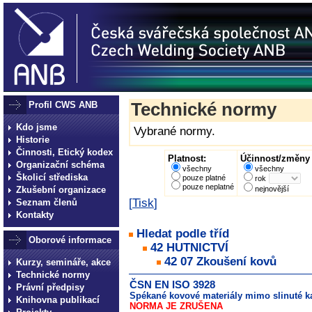
Profil CWS ANB
Technické normy
Kdo jsme
Vybrané normy.
Historie
Činnosti, Etický kodex
Platnost:
Účinnost/změny 
Organizační schéma
všechny
všechny
Školicí střediska
pouze platné
rok
pouze neplatné
Zkušební organizace
nejnovější
[
Tisk
]
Seznam členů
Kontakty
Hledat podle tříd
Oborové informace
42 HUTNICTVÍ
42 07 Zkoušení kovů
Kurzy, semináře, akce
Technické normy
ČSN EN ISO 3928
Právní předpisy
Spékané kovové materiály mimo slinuté k
Knihovna publikací
NORMA JE ZRUŠENA