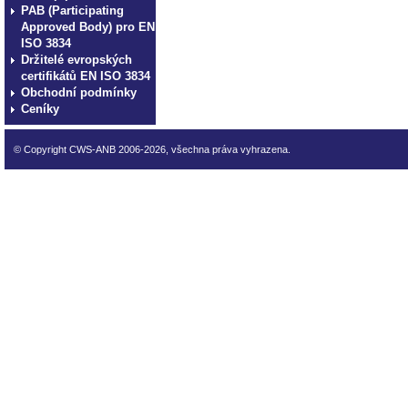
PAB (Participating
Approved Body) pro EN
ISO 3834
Držitelé evropských
certifikátů EN ISO 3834
Obchodní podmínky
Ceníky
© Copyright CWS-ANB 2006-2026, všechna práva vyhrazena.