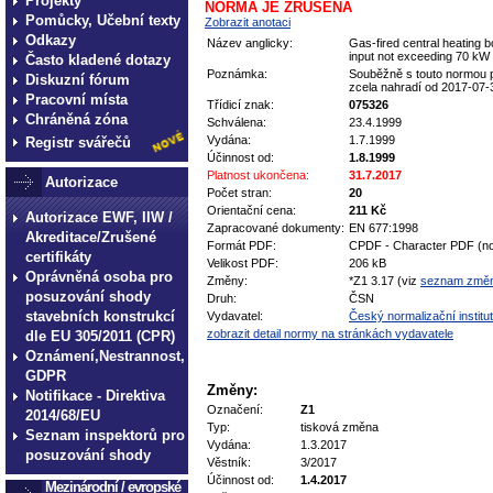
Projekty
NORMA JE ZRUŠENA
Pomůcky, Učební texty
Zobrazit anotaci
Odkazy
Název anglicky:
Gas-fired central heating b
input not exceeding 70 kW
Často kladené dotazy
Poznámka:
Souběžně s touto normou p
Diskuzní fórum
zcela nahradí od 2017-07-
Pracovní místa
Třídicí znak:
075326
Chráněná zóna
Schválena:
23.4.1999
Vydána:
1.7.1999
Registr svářečů
Účinnost od:
1.8.1999
Platnost ukončena:
31.7.2017
Autorizace
Počet stran:
20
Orientační cena:
211 Kč
Autorizace EWF, IIW /
Zapracované dokumenty:
EN 677:1998
Akreditace/Zrušené
Formát PDF:
CPDF - Character PDF (no
certifikáty
Velikost PDF:
206 kB
Oprávněná osoba pro
Změny:
*Z1 3.17 (viz
seznam změ
posuzování shody
Druh:
ČSN
stavebních konstrukcí
Vydavatel:
Český normalizační institut
zobrazit detail normy na stránkách vydavatele
dle EU 305/2011 (CPR)
Oznámení,Nestrannost,
GDPR
Změny:
Notifikace - Direktiva
Označení:
Z1
2014/68/EU
Typ:
tisková změna
Seznam inspektorů pro
Vydána:
1.3.2017
posuzování shody
Věstník:
3/2017
Účinnost od:
1.4.2017
Mezinárodní / evropské