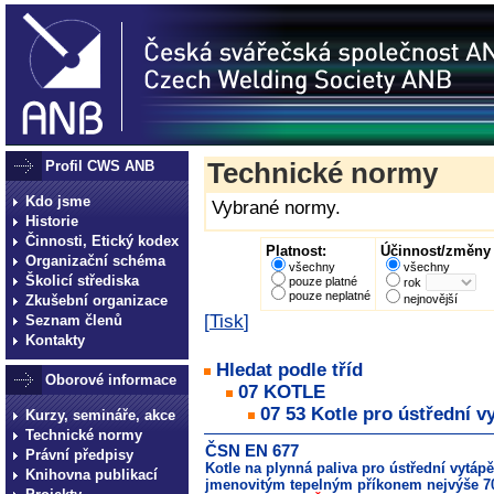
Profil CWS ANB
Technické normy
Kdo jsme
Vybrané normy.
Historie
Činnosti, Etický kodex
Platnost:
Účinnost/změny 
Organizační schéma
všechny
všechny
Školicí střediska
pouze platné
rok
pouze neplatné
Zkušební organizace
nejnovější
[
Tisk
]
Seznam členů
Kontakty
Hledat podle tříd
Oborové informace
07 KOTLE
07 53 Kotle pro ústřední v
Kurzy, semináře, akce
Technické normy
ČSN EN 677
Právní předpisy
Kotle na plynná paliva pro ústřední vytáp
Knihovna publikací
jmenovitým tepelným příkonem nejvýše 7