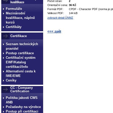
Počet stran:
2
kvalifikace
Orientační cena:
36 Kč
Formuláře
Formát PDF:
CPDF - Character PDF (norma je pl
Mezinárodní
Velikost PDF:
144 kB
kvalifikace, náplně
zobrazit detail ÚNMZ
kurzů
Certifikáty
<<< zpět
Certifikace
technické normy technické
Seznam technických
normy technické normy tec
pravidel
technické normy technické
Postup certifikace
normy technické normy tec
Certifikační systém
EWF/Katalog
technické normy technické
certifikací/Info
Alternativní cesta k
IWE/EWE
Ceníky
CC - Company
Certification
Politika jakosti CWS
ANB
Požadavky na výrobce
Postup při certifikaci