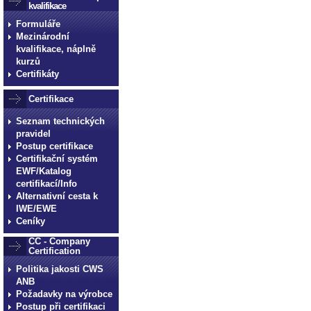
kvalifikace
Formuláře
Mezinárodní
kvalifikace, náplně
kurzů
Certifikáty
Certifikace
Seznam technických
pravidel
Postup certifikace
Certifikační systém
EWF/Katalog
certifikací/Info
Alternativní cesta k
IWE/EWE
Ceníky
CC - Company
Certification
Politika jakosti CWS
ANB
Požadavky na výrobce
Postup při certifikaci