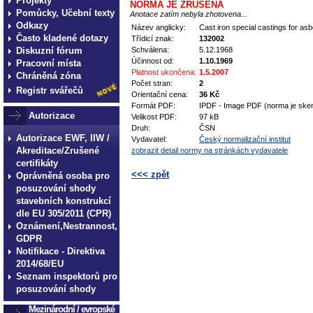
Projekty
NORMA JE ZRUŠENA
Pomůcky, Učební texty
Anotace zatím nebyla zhotovena...
Odkazy
Název anglicky:
Cast iron special castings for a
Často kladené dotazy
Třídicí znak:
132002
Diskuzní fórum
Schválena:
5.12.1968
Účinnost od:
1.10.1969
Pracovní místa
Platnost ukončena:
1.5.2007
Chráněná zóna
Počet stran:
2
Registr svářečů
Orientační cena:
36 Kč
Formát PDF:
IPDF - Image PDF (norma je ske
Autorizace
Velikost PDF:
97 kB
Druh:
ČSN
Autorizace EWF, IIW /
Vydavatel:
Český normalizační institut
Akreditace/Zrušené
zobrazit detail normy na stránkách vydavatele
certifikáty
<<< zpět
Oprávněná osoba pro
posuzování shody
technické normy technické
stavebních konstrukcí
normy technické normy tec
dle EU 305/2011 (CPR)
Oznámení,Nestrannost,
technické normy technické
GDPR
normy technické normy tec
Notifikace - Direktiva
technické normy technické
2014/68/EU
Seznam inspektorů pro
posuzování shody
Mezinárodní / evropské