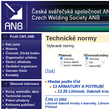
Profil CWS ANB
Technické normy
Kdo jsme
Vybrané normy.
Historie
Činnosti, Etický kodex
Platnost:
Účinnost/změny 
Organizační schéma
všechny
všechny
Školicí střediska
pouze platné
rok
pouze neplatné
Zkušební organizace
nejnovější
[
Tisk
]
Seznam členů
Kontakty
Hledat podle tříd
Oborové informace
13 ARMATURY A POTRUBÍ
13 20 Litinové, tlakové tr
Kurzy, semináře, akce
Technické normy
ČSN 13 2002
Právní předpisy
Litinové tlakové trouby a tvarovky. Litin
Knihovna publikací
Přehled