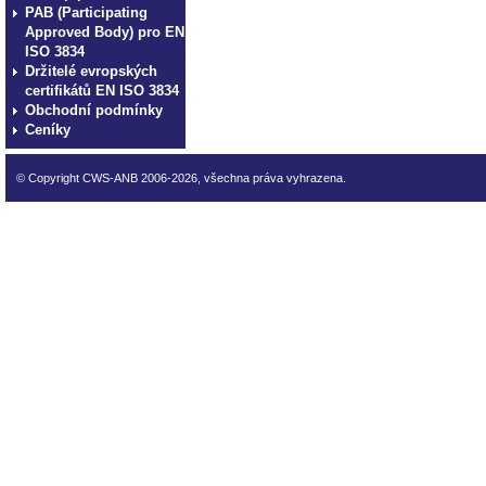
PAB (Participating
Approved Body) pro EN
ISO 3834
Držitelé evropských
certifikátů EN ISO 3834
Obchodní podmínky
Ceníky
© Copyright CWS-ANB 2006-2026, všechna práva vyhrazena.