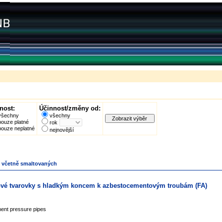
nost:
Účinnost/změny od:
všechny
všechny
pouze platné
rok
pouze neplatné
nejnovější
ky včetně smaltovaných
ubové tvarovky s hladkým koncem k azbestocementovým troubám (FA)
ment pressure pipes