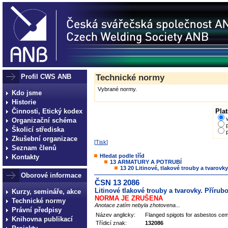
Profil CWS ANB
Technické normy
Vybrané normy.
Kdo jsme
Historie
Činnosti, Etický kodex
Plat
Organizační schéma
Školicí střediska
Zkušební organizace
[
Tisk
]
Seznam členů
Hledat podle tříd
Kontakty
13 ARMATURY A POTRUBÍ
13 20 Litinové, tlakové trouby a tvarov
Oborové informace
ČSN 13 2086
Litinové tlakové trouby a tvarovky. Přír
Kurzy, semináře, akce
NORMA JE ZRUŠENA
Technické normy
Anotace zatím nebyla zhotovena...
Právní předpisy
Název anglicky:
Flanged spigots for asbestos ce
Knihovna publikací
Třídicí znak:
132086