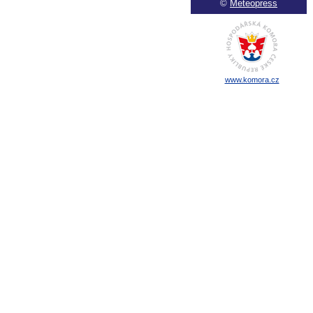
©
Meteopress
www.komora.cz