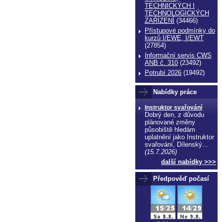
TECHNICKÝCH I
TECHNOLOGICKÝCH
ZAŔÍZENÍ
(34466)
Přístupové podmínky do
kurzů I/EWE, I/EWT
(27854)
Informační servis CWS
ANB č. 310
(23492)
Potrubí 2026
(19492)
Nabídky práce
echnické normy technické normy technické
Instruktor svařování
ormy
Dobrý den, z důvodu
plánované změny
působiště hledám
uplatnění jako Instruktor
svařování, Dílenský...
(15.7.2026)
další nabídky >>>
Předpověď počasí