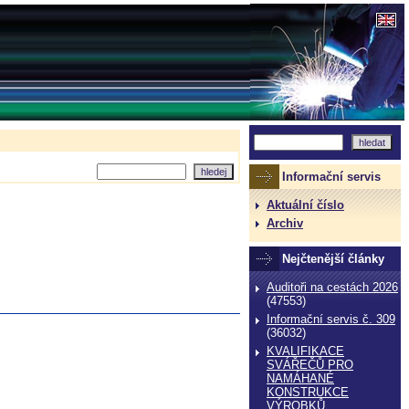
Informační servis
Aktuální číslo
Archiv
Nejčtenější články
Auditoři na cestách 2026
(47553)
Informační servis č. 309
(36032)
KVALIFIKACE
SVÁŘEČŮ PRO
NAMÁHANÉ
KONSTRUKCE
VÝROBKŮ,