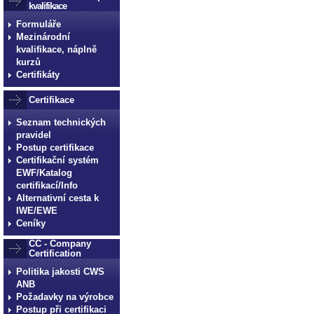
kvalifikace
Formuláře
Mezinárodní
kvalifikace, náplně
kurzů
Certifikáty
Certifikace
Seznam technických
pravidel
Postup certifikace
Certifikační systém
EWF/Katalog
certifikací/Info
Alternativní cesta k
IWE/EWE
Ceníky
CC - Company
Certification
Politika jakosti CWS
ANB
Požadavky na výrobce
Postup při certifikaci