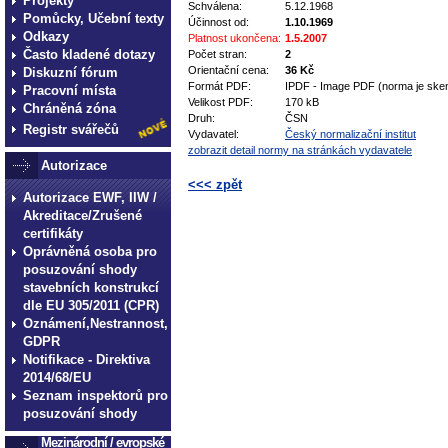
Projekty
Schválena:
5.12.1968
Pomůcky, Učební texty
Účinnost od:
1.10.1969
Odkazy
Platnost ukončena:
1.5.2007
Často kladené dotazy
Počet stran:
2
Orientační cena:
36 Kč
Diskuzní fórum
Formát PDF:
IPDF - Image PDF (norma je ske
Pracovní místa
Velikost PDF:
170 kB
Chráněná zóna
Druh:
ČSN
Registr svářečů
Vydavatel:
Český normalizační institut
zobrazit detail normy na stránkách vydavatele
Autorizace
<<< zpět
Autorizace EWF, IIW /
Akreditace/Zrušené
technické normy technické normy technické 
normy technické normy technické normy tec
certifikáty
Oprávněná osoba pro
posuzování shody
stavebních konstrukcí
dle EU 305/2011 (CPR)
Oznámení,Nestrannost,
GDPR
Notifikace - Direktiva
2014/68/EU
Seznam inspektorů pro
posuzování shody
Mezinárodní / evropské