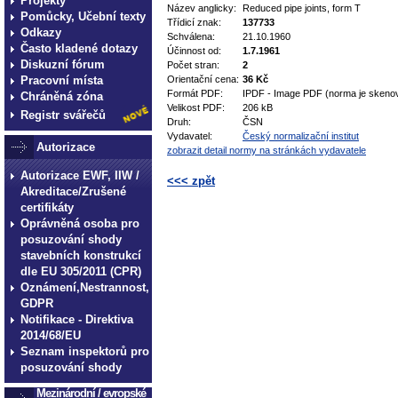
Projekty
Název anglicky:
Reduced pipe joints, form T
Pomůcky, Učební texty
Třídicí znak:
137733
Odkazy
Schválena:
21.10.1960
Často kladené dotazy
Účinnost od:
1.7.1961
Diskuzní fórum
Počet stran:
2
Pracovní místa
Orientační cena:
36 Kč
Formát PDF:
IPDF - Image PDF (norma je skeno
Chráněná zóna
Velikost PDF:
206 kB
Registr svářečů
Druh:
ČSN
Vydavatel:
Český normalizační institut
Autorizace
zobrazit detail normy na stránkách vydavatele
Autorizace EWF, IIW /
<<< zpět
Akreditace/Zrušené
certifikáty
technické normy technické
Oprávněná osoba pro
normy technické normy tec
posuzování shody
technické normy technické
stavebních konstrukcí
dle EU 305/2011 (CPR)
normy technické normy tec
Oznámení,Nestrannost,
technické normy technické
GDPR
Notifikace - Direktiva
2014/68/EU
Seznam inspektorů pro
posuzování shody
Mezinárodní / evropské