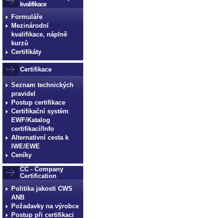
kvalifikace
Formuláře
Mezinárodní
kvalifikace, náplně
kurzů
Certifikáty
Certifikace
Seznam technických
pravidel
Postup certifikace
Certifikační systém
EWF/Katalog
certifikací/Info
Alternativní cesta k
IWE/EWE
Ceníky
CC - Company
Certification
Politika jakosti CWS
ANB
Požadavky na výrobce
Postup při certifikaci