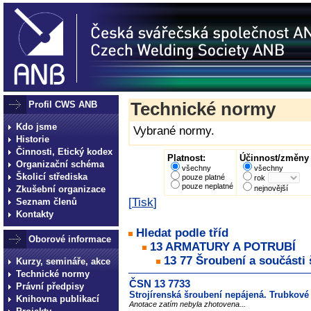
Profil CWS ANB
Technické normy
Kdo jsme
Vybrané normy.
Historie
Činnosti, Etický kodex
Platnost:
Účinnost/změny 
Organizační schéma
všechny
všechny
Školicí střediska
pouze platné
rok
pouze neplatné
Zkušební organizace
nejnovější
[
Tisk
]
Seznam členů
Kontakty
Hledat podle tříd
Oborové informace
13 ARMATURY A POTRUBÍ
13 77 Šroubení a součásti
Kurzy, semináře, akce
Technické normy
ČSN 13 7733
Právní předpisy
Strojírenská šroubení nepájená. Trubkové
Knihovna publikací
Anotace zatím nebyla zhotovena...