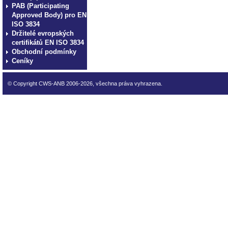
PAB (Participating
Approved Body) pro EN
ISO 3834
Držitelé evropských
certifikátů EN ISO 3834
Obchodní podmínky
Ceníky
© Copyright CWS-ANB 2006-2026, všechna práva vyhrazena.