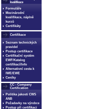
technické normy technické
kvalifikace
normy technické normy tec
Formuláře
Mezinárodní
technické normy technické
kvalifikace, náplně
normy technické normy tec
kurzů
technické normy technické
Certifikáty
Certifikace
Seznam technických
pravidel
Postup certifikace
Certifikační systém
EWF/Katalog
certifikací/Info
Alternativní cesta k
IWE/EWE
Ceníky
CC - Company
Certification
Politika jakosti CWS
ANB
Požadavky na výrobce
Postup při certifikaci