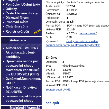
Projekty
Název anglicky:
Sockets for screwing connection
Pomůcky, Učební texty
Třídicí znak:
137854
Odkazy
Schválena:
4.7.1962
Často kladené dotazy
Účinnost od:
1.7.1963
Diskuzní fórum
Počet stran:
4
Pracovní místa
Orientační cena:
36 Kč
Formát PDF:
IPDF - Image PDF (norma je skeno
Chráněná zóna
Velikost PDF:
201 kB
Registr svářečů
Změny:
a 3.67 (viz
seznam změn
)
Druh:
ČSN
Autorizace
Vydavatel:
Český normalizační institut
zobrazit detail normy na stránkách vydavatele
Autorizace EWF, IIW /
Akreditace/Zrušené
certifikáty
Změny:
Oprávněná osoba pro
Označení:
a
posuzování shody
Typ:
věstníková změna
stavebních konstrukcí
Vydána:
1.3.1967
Věstník:
3/1967
dle EU 305/2011 (CPR)
Účinnost od:
1.4.1967
Oznámení,Nestrannost,
Formát PDF:
IPDF - Image PDF (norma je skenovan
GDPR
Velikost PDF:
88 kB
Notifikace - Direktiva
zobrazit detail ÚNMZ
2014/68/EU
Seznam inspektorů pro
posuzování shody
<<< zpět
Mezinárodní / evropské