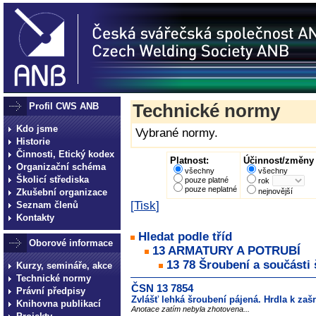
Profil CWS ANB
Technické normy
Kdo jsme
Vybrané normy.
Historie
Činnosti, Etický kodex
Platnost:
Účinnost/změny 
Organizační schéma
všechny
všechny
Školicí střediska
pouze platné
rok
pouze neplatné
Zkušební organizace
nejnovější
[
Tisk
]
Seznam členů
Kontakty
Hledat podle tříd
Oborové informace
13 ARMATURY A POTRUBÍ
13 78 Šroubení a součásti
Kurzy, semináře, akce
Technické normy
ČSN 13 7854
Právní předpisy
Zvlášť lehká šroubení pájená. Hrdla k za
Knihovna publikací
Anotace zatím nebyla zhotovena...