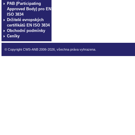
PAB (Participating
Approved Body) pro EN
ISO 3834
Držitelé evropských
certifikátů EN ISO 3834
Obchodní podmínky
Ceníky
© Copyright CWS-ANB 2006-2026, všechna práva vyhrazena.